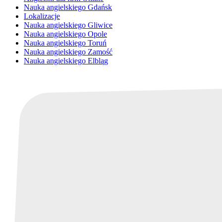
Nauka angielskiego Gdańsk
Lokalizacje
Nauka angielskiego Gliwice
Nauka angielskiego Opole
Nauka angielskiego Toruń
Nauka angielskiego Zamość
Nauka angielskiego Elbląg