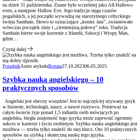
na dzień 31 października. Znane było wcześniej jako All-Hallows-
even, a następnie Hallow Eve. Jego tradycja sięga czasów
pogańskich, a jej początki wywodzą się starożytnego celtyckiego
święta Samhain. Słowo to oznaczające „koniec lata”, zwiastowało
wówczas początek zimy i „ciemniejszą połowę” roku. Tradycja
Samhain bierze swoje korzenie z Irlandii, Szkocji i Wyspy Man,
gdzie…
Czytaj dalej
Poradnik
Autor arykułu
Renata
27.10.2023
06.05.2025
Szybka nauka angielskiego – 10
praktycznych sposobów
Angielski jest obecny wszędzie! Jest to najczęściej używany język
w biznesie, technologii, nauce, a nawet rozrywce. Ponieważ na
całym świecie żyje ponad 1,5 miliarda osób mówiących po
angielsku, biegła znajomość tego języka może zapewnić ogromny
sukces w karierze i życiu osobistym. Szybka nauka angielskiego jest
możliwa — trzeba tylko znaleźć do niej klucz. Oto 10 praktycznych
sposobów na szybką i skuteczną naukę tego języka.