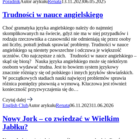
Poradnik
Autor arykułu
Renata
13.11.2023
06.05.2025
Trudności w nauce angielskiego
Choć gramatyka języka angielskiego należy do najmniej
skomplikowanych na świecie, gdyż nie ma w niej przypadków i
rodzaju rzeczownika a czasowniki nie odmieniają się przez osoby
ani liczby, potrafi jednak sprawiać problemy. Trudności w nauce
angielskiego są niestety powszechne i odczuwa je większość
uczniów. Oto najczęstsze z nich. Trudności w nauce angielskiego –
skąd się biorą? Nauka języka angielskiego może się niektórym
osobom wydawać trudna. Jest to bowiem system językowy
znacznie różniący się od polskiego i innych języków słowiańskich.
W początkowych stadiach nauki najwięcej problemów sprawia
różnica pomiędzy pisownią a wymową. Kluczowa jest również
konieczność przyzwyczajenia się do…
Czytaj dalej
English Club
Autor arykułu
Renata
06.11.2023
11.06.2026
Nowy Jork – co zwiedzać w Wielkim
Jabłku?