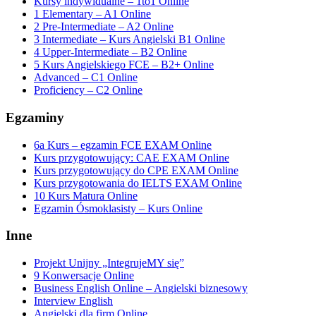
Kursy indywidualne – 1to1 Online
1 Elementary – A1 Online
2 Pre-Intermediate – A2 Online
3 Intermediate – Kurs Angielski B1 Online
4 Upper-Intermediate – B2 Online
5 Kurs Angielskiego FCE – B2+ Online
Advanced – C1 Online
Proficiency – C2 Online
Egzaminy
6a Kurs – egzamin FCE EXAM Online
Kurs przygotowujący: CAE EXAM Online
Kurs przygotowujący do CPE EXAM Online
Kurs przygotowania do IELTS EXAM Online
10 Kurs Matura Online
Egzamin Ósmoklasisty – Kurs Online
Inne
Projekt Unijny „IntegrujeMY się”
9 Konwersacje Online
Business English Online – Angielski biznesowy
Interview English
Angielski dla firm Online