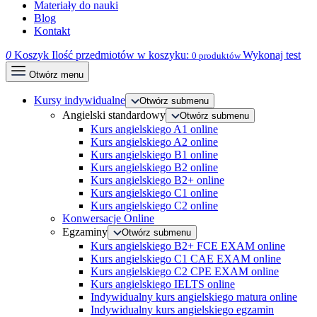
Materiały do nauki
Blog
Kontakt
0
Koszyk
Ilość przedmiotów w koszyku:
Wykonaj test
0 produktów
Otwórz menu
Kursy indywidualne
Otwórz submenu
Angielski standardowy
Otwórz submenu
Kurs angielskiego A1 online
Kurs angielskiego A2 online
Kurs angielskiego B1 online
Kurs angielskiego B2 online
Kurs angielskiego B2+ online
Kurs angielskiego C1 online
Kurs angielskiego C2 online
Konwersacje Online
Egzaminy
Otwórz submenu
Kurs angielskiego B2+ FCE EXAM online
Kurs angielskiego C1 CAE EXAM online
Kurs angielskiego C2 CPE EXAM online
Kurs angielskiego IELTS online
Indywidualny kurs angielskiego matura online
Indywidualny kurs angielskiego egzamin