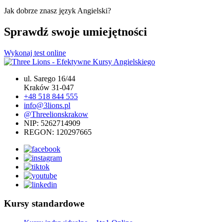
Jak dobrze znasz język Angielski?
Sprawdź swoje umiejętności
Wykonaj test online
ul. Sarego 16/44
Kraków 31-047
+48 518 844 555
info@3lions.pl
@Threelionskrakow
NIP: 5262714909
REGON: 120297665
Kursy standardowe