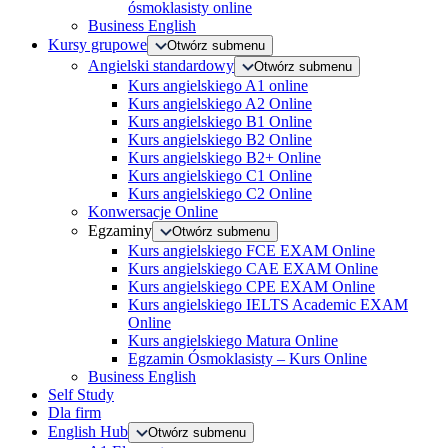
ósmoklasisty online
Business English
Kursy grupowe
Otwórz submenu
Angielski standardowy
Otwórz submenu
Kurs angielskiego A1 online
Kurs angielskiego A2 Online
Kurs angielskiego B1 Online
Kurs angielskiego B2 Online
Kurs angielskiego B2+ Online
Kurs angielskiego C1 Online
Kurs angielskiego C2 Online
Konwersacje Online
Egzaminy
Otwórz submenu
Kurs angielskiego FCE EXAM Online
Kurs angielskiego CAE EXAM Online
Kurs angielskiego CPE EXAM Online
Kurs angielskiego IELTS Academic EXAM
Online
Kurs angielskiego Matura Online
Egzamin Ósmoklasisty – Kurs Online
Business English
Self Study
Dla firm
English Hub
Otwórz submenu