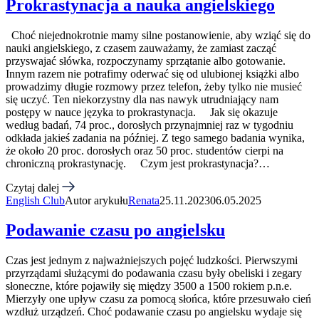
Prokrastynacja a nauka angielskiego
Choć niejednokrotnie mamy silne postanowienie, aby wziąć się do
nauki angielskiego, z czasem zauważamy, że zamiast zacząć
przyswajać słówka, rozpoczynamy sprzątanie albo gotowanie.
Innym razem nie potrafimy oderwać się od ulubionej książki albo
prowadzimy długie rozmowy przez telefon, żeby tylko nie musieć
się uczyć. Ten niekorzystny dla nas nawyk utrudniający nam
postępy w nauce języka to prokrastynacja. Jak się okazuje
według badań, 74 proc., dorosłych przynajmniej raz w tygodniu
odkłada jakieś zadania na później. Z tego samego badania wynika,
że około 20 proc. dorosłych oraz 50 proc. studentów cierpi na
chroniczną prokrastynację. Czym jest prokrastynacja?…
Czytaj dalej
English Club
Autor arykułu
Renata
25.11.2023
06.05.2025
Podawanie czasu po angielsku
Czas jest jednym z najważniejszych pojęć ludzkości. Pierwszymi
przyrządami służącymi do podawania czasu były obeliski i zegary
słoneczne, które pojawiły się między 3500 a 1500 rokiem p.n.e.
Mierzyły one upływ czasu za pomocą słońca, które przesuwało cień
wzdłuż urządzeń. Choć podawanie czasu po angielsku wydaje się