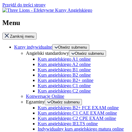
Przejdź do treści strony
Menu
Zamknij menu
Kursy indywidualne
Otwórz submenu
Angielski standardowy
Otwórz submenu
Kurs angielskiego A1 online
Kurs angielskiego A2 online
Kurs angielskiego B1 online
Kurs angielskiego B2 online
Kurs angielskiego B2+ online
Kurs angielskiego C1 online
Kurs angielskiego C2 online
Konwersacje Online
Egzaminy
Otwórz submenu
Kurs angielskiego B2+ FCE EXAM online
Kurs angielskiego C1 CAE EXAM online
Kurs angielskiego C2 CPE EXAM online
Kurs angielskiego IELTS online
Indywidualny kurs angielskiego matura online