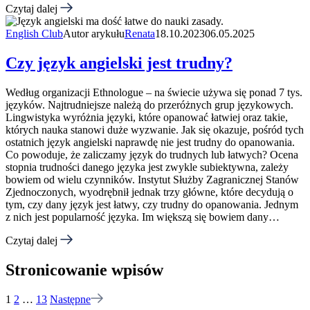
Czytaj dalej
English Club
Autor arykułu
Renata
18.10.2023
06.05.2025
Czy język angielski jest trudny?
Według organizacji Ethnologue – na świecie używa się ponad 7 tys.
języków. Najtrudniejsze należą do przeróżnych grup językowych.
Lingwistyka wyróżnia języki, które opanować łatwiej oraz takie,
których nauka stanowi duże wyzwanie. Jak się okazuje, pośród tych
ostatnich język angielski naprawdę nie jest trudny do opanowania.
Co powoduje, że zaliczamy język do trudnych lub łatwych? Ocena
stopnia trudności danego języka jest zwykle subiektywna, zależy
bowiem od wielu czynników. Instytut Służby Zagranicznej Stanów
Zjednoczonych, wyodrębnił jednak trzy główne, które decydują o
tym, czy dany język jest łatwy, czy trudny do opanowania. Jednym
z nich jest popularność języka. Im większą się bowiem dany…
Czytaj dalej
Stronicowanie wpisów
1
2
…
13
Następne