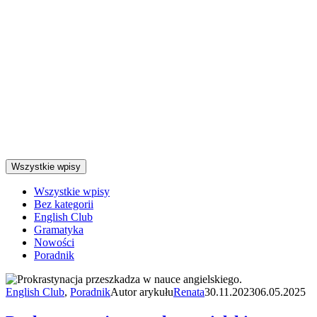
Wszystkie wpisy
Wszystkie wpisy
Bez kategorii
English Club
Gramatyka
Nowości
Poradnik
English Club
,
Poradnik
Autor arykułu
Renata
30.11.2023
06.05.2025