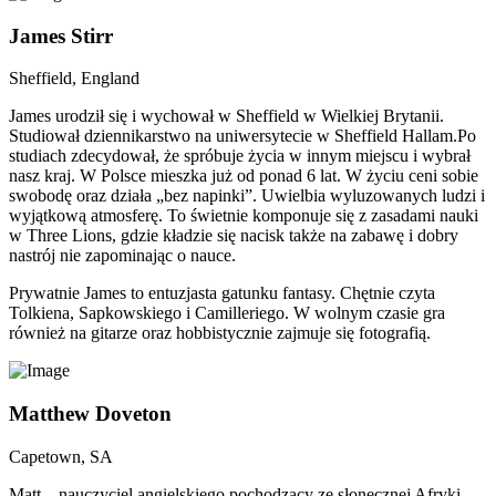
James Stirr
Sheffield, England
James urodził się i wychował w Sheffield w Wielkiej Brytanii.
Studiował dziennikarstwo na uniwersytecie w Sheffield Hallam.Po
studiach zdecydował, że spróbuje życia w innym miejscu i wybrał
nasz kraj. W Polsce mieszka już od ponad 6 lat. W życiu ceni sobie
swobodę oraz działa „bez napinki”. Uwielbia wyluzowanych ludzi i
wyjątkową atmosferę. To świetnie komponuje się z zasadami nauki
w Three Lions, gdzie kładzie się nacisk także na zabawę i dobry
nastrój nie zapominając o nauce.
Prywatnie James to entuzjasta gatunku fantasy. Chętnie czyta
Tolkiena, Sapkowskiego i Camilleriego. W wolnym czasie gra
również na gitarze oraz hobbistycznie zajmuje się fotografią.
Matthew Doveton
Capetown, SA
Matt – nauczyciel angielskiego pochodzący ze słonecznej Afryki