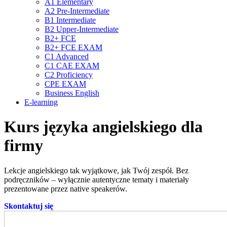
A1 Elementary
A2 Pre-Intermediate
B1 Intermediate
B2 Upper-Intermediate
B2+ FCE
B2+ FCE EXAM
C1 Advanced
C1 CAE EXAM
C2 Proficiency
CPE EXAM
Business English
E-learning
Kurs języka angielskiego dla
firmy
Lekcje angielskiego tak wyjątkowe, jak Twój zespół. Bez
podręczników – wyłącznie autentyczne tematy i materiały
prezentowane przez native speakerów.
Skontaktuj się