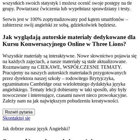
wszystkich swoich statystyk i możesz ocenić swoje postępy na tle
grupy. Powtarzasz ćwiczenia lub wypełniasz sprawdziany i testy.
Serwis jest w 100% zoptymalizowany pod kątem smartfonów –
zabierzesz swój angielski ze sobą, gdziekolwiek będziesz.
Jak wyglądają autorskie materiały dedykowane dla
Kursu Konwersacyjnego Online w Three Lions?
Wszystkie materiały są interaktywne. Nowe słownictwo pojawia się
na każdych zajęciach, a nasze materiały są stale aktualizowane.
Rozmawiamy na CIEKAWE, WSPÓŁCZESNE TEMATY.
Pracujemy na naszych autorskich materiałach przygotowanych
przez dyrektora naszej szkoły – rodowitego Brytyjczyka,
egzaminatora Cambridge oraz wieloletniego dydaktyka języka
angielskiego. Tematy lekcji dobieramy w taki sposób, aby były
nowoczesne i interesujące, czasami nawet nieco prowokacyjne.
Zależy nam na jak największym pobudzeniu kreatywności.
Rozwiń pytania
Skontaktuj się
Jak dobrze znasz język Angielski?