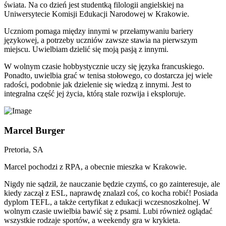
świata. Na co dzień jest studentką filologii angielskiej na
Uniwersytecie Komisji Edukacji Narodowej w Krakowie.
Uczniom pomaga między innymi w przełamywaniu bariery
językowej, a potrzeby uczniów zawsze stawia na pierwszym
miejscu. Uwielbiam dzielić się moją pasją z innymi.
W wolnym czasie hobbystycznie uczy się języka francuskiego.
Ponadto, uwielbia grać w tenisa stołowego, co dostarcza jej wiele
radości, podobnie jak dzielenie się wiedzą z innymi. Jest to
integralna część jej życia, którą stale rozwija i eksploruje.
Marcel Burger
Pretoria, SA
Marcel pochodzi z RPA, a obecnie mieszka w Krakowie.
Nigdy nie sądził, że nauczanie będzie czymś, co go zainteresuje, ale
kiedy zaczął z ESL, naprawdę znalazł coś, co kocha robić! Posiada
dyplom TEFL, a także certyfikat z edukacji wczesnoszkolnej. W
wolnym czasie uwielbia bawić się z psami. Lubi również oglądać
wszystkie rodzaje sportów, a weekendy gra w krykieta.