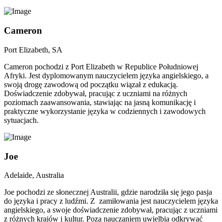
Cameron
Port Elizabeth, SA
Cameron pochodzi z Port Elizabeth w Republice Południowej
Afryki. Jest dyplomowanym nauczycielem języka angielskiego, a
swoją drogę zawodową od początku wiązał z edukacją.
Doświadczenie zdobywał, pracując z uczniami na różnych
poziomach zaawansowania, stawiając na jasną komunikację i
praktyczne wykorzystanie języka w codziennych i zawodowych
sytuacjach.
Joe
Adelaide, Australia
Joe pochodzi ze słonecznej Australii, gdzie narodziła się jego pasja
do języka i pracy z ludźmi. Z zamiłowania jest nauczycielem języka
angielskiego, a swoje doświadczenie zdobywał, pracując z uczniami
z różnych krajów i kultur. Poza nauczaniem uwielbia odkrywać