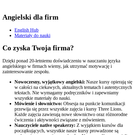
Angielski dla firm
English Hub
Materiały do nauki
Co zyska Twoja firma?
Dzięki ponad 20-letniemu doświadczeniu w nauczaniu języka
angielskiego w firmach wiemy, jak utrzymać motywację i
zainteresowanie zespołu.
Nowoczesny, wyjątkowy angielski:
Nasze kursy opierają się
w całości na ciekawych, aktualnych tematach i autentycznych
tekstach. Nie wymagamy podręczników i zapewniamy
wszystkie materiały do nauki.
Mówienie i słownictwo:
Obsesja na punkcie komunikacji
przewija się przez wszystkie zajęcia i kursy Three Lions.
Każde zajęcia zawierają nowe słownictwo oraz różnorodne
ćwiczenia i aktywności związane z mówieniem.
Nauczyciele native speakerzy:
Z wyjątkiem kursów dla
początkujących, wszystkie nasze kursy prowadzone są