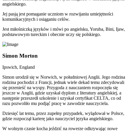
angielskiego.
Jej pasją jest pomaganie uczniom w rozwijaniu umiejętności
komunikacyjnych i osiąganiu celów.
Jest miłośniczką języków i mówi po angielsku, Yoruba, Bini, Ijaw,
podstawowym tureckim i obecnie uczy się polskiego.
Simon Morton
Ipswich, England
Simon urodził się w Norwich, w południowej Anglii. Jego rodzina
rodzina pochodzi z Francji, jednak wiele dekad temu zdecydowali
się przenieść na wyspy. Przygoda z nauczaniem rozpoczęła się
jeszcze w Anglii, gdzie uzyskał dyplom z literatury angielskiej, a
następnie przeszedł szkolenie i uzyskał certyfikat CELTA, co od
razu pozwoliło mu podjąć pracę w zawodzie nauczyciela.
Dziesięć lat temu, przez zupełny przypadek, wylądował w Polsce,
gdzie rozpoczął karierę jako nauczyciel języka angielskiego.
W wolnym czasie kocha jeździć na rowerze odkrywając nowe