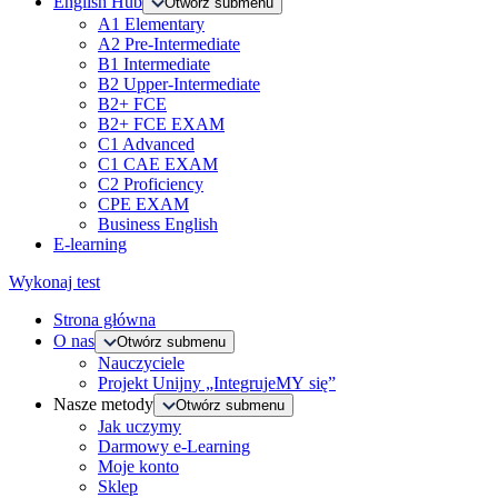
English Hub
Otwórz submenu
A1 Elementary
A2 Pre-Intermediate
B1 Intermediate
B2 Upper-Intermediate
B2+ FCE
B2+ FCE EXAM
C1 Advanced
C1 CAE EXAM
C2 Proficiency
CPE EXAM
Business English
E-learning
Wykonaj test
Strona główna
O nas
Otwórz submenu
Nauczyciele
Projekt Unijny „IntegrujeMY się”
Nasze metody
Otwórz submenu
Jak uczymy
Darmowy e-Learning
Moje konto
Sklep