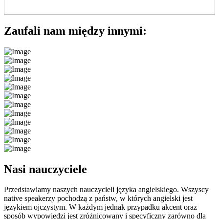
Zaufali nam między innymi:
Nasi nauczyciele
Przedstawiamy naszych nauczycieli języka angielskiego. Wszyscy
native speakerzy pochodzą z państw, w których angielski jest
językiem ojczystym. W każdym jednak przypadku akcent oraz
sposób wypowiedzi jest zróżnicowany i specyficzny zarówno dla