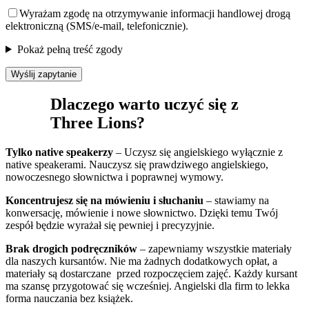
Wyrażam zgodę na otrzymywanie informacji handlowej drogą
elektroniczną (SMS/e-mail, telefonicznie).
Pokaż pełną treść zgody
Dlaczego warto uczyć się z
Three Lions?
Tylko native speakerzy
– Uczysz się angielskiego wyłącznie z
native speakerami. Nauczysz się prawdziwego angielskiego,
nowoczesnego słownictwa i poprawnej wymowy.
Koncentrujesz się na mówieniu i słuchaniu
– stawiamy na
konwersację, mówienie i nowe słownictwo. Dzięki temu Twój
zespół będzie wyrażał się pewniej i precyzyjnie.
Brak drogich podręczników
– zapewniamy wszystkie materiały
dla naszych kursantów. Nie ma żadnych dodatkowych opłat, a
materiały są dostarczane przed rozpoczęciem zajęć. Każdy kursant
ma szansę przygotować się wcześniej. Angielski dla firm to lekka
forma nauczania bez książek.