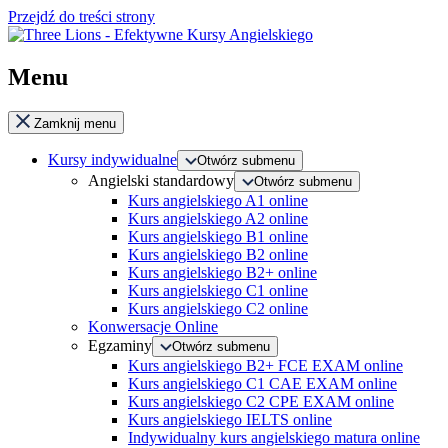
Przejdź do treści strony
Menu
Zamknij menu
Kursy indywidualne
Otwórz submenu
Angielski standardowy
Otwórz submenu
Kurs angielskiego A1 online
Kurs angielskiego A2 online
Kurs angielskiego B1 online
Kurs angielskiego B2 online
Kurs angielskiego B2+ online
Kurs angielskiego C1 online
Kurs angielskiego C2 online
Konwersacje Online
Egzaminy
Otwórz submenu
Kurs angielskiego B2+ FCE EXAM online
Kurs angielskiego C1 CAE EXAM online
Kurs angielskiego C2 CPE EXAM online
Kurs angielskiego IELTS online
Indywidualny kurs angielskiego matura online