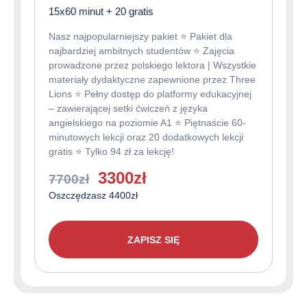
15x60 minut + 20 gratis
Nasz najpopularniejszy pakiet ⭐️ Pakiet dla
najbardziej ambitnych studentów ⭐️ Zajęcia
prowadzone przez polskiego lektora | Wszystkie
materiały dydaktyczne zapewnione przez Three
Lions ⭐️ Pełny dostęp do platformy edukacyjnej
– zawierającej setki ćwiczeń z języka
angielskiego na poziomie A1 ⭐️ Piętnaście 60-
minutowych lekcji oraz 20 dodatkowych lekcji
gratis ⭐️ Tylko 94 zł za lekcję!
Pierwotna
Aktualna
3300
zł
7700
zł
cena
cena
Oszczędzasz 4400zł
wynosiła:
wynosi:
7700zł.
3300zł.
ZAPISZ SIĘ