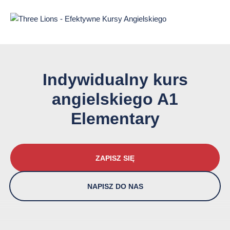
Przejdź
do
treści
strony
Indywidualny kurs
angielskiego A1
Elementary
ZAPISZ SIĘ
NAPISZ DO NAS