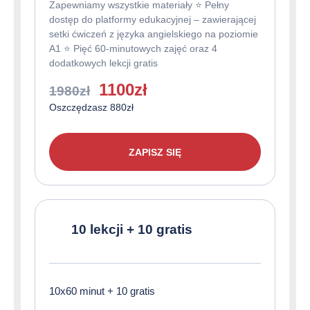
Zapewniamy wszystkie materiały ⭐️ Pełny
dostęp do platformy edukacyjnej – zawierającej
setki ćwiczeń z języka angielskiego na poziomie
A1 ⭐️ Pięć 60-minutowych zajęć oraz 4
dodatkowych lekcji gratis
Pierwotna
Aktualna
1100
zł
1980
zł
cena
cena
Oszczędzasz 880zł
wynosiła:
wynosi:
1980zł.
1100zł.
ZAPISZ SIĘ
10 lekcji + 10 gratis
10x60 minut + 10 gratis