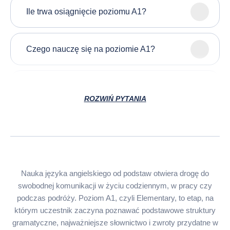
Ile trwa osiągnięcie poziomu A1?
Czego nauczę się na poziomie A1?
Czy poziom A1 wystarczy, żeby pojechać
na wakacje?
ROZWIŃ PYTANIA
Co obejmuje poziom A1?
Ile słów zna osoba na poziomie A1?
Nauka języka angielskiego od podstaw otwiera drogę do
swobodnej komunikacji w życiu codziennym, w pracy czy
podczas podróży. Poziom A1, czyli Elementary, to etap, na
Czy poziom A1 wystarczy do pracy?
którym uczestnik zaczyna poznawać podstawowe struktury
gramatyczne, najważniejsze słownictwo i zwroty przydatne w