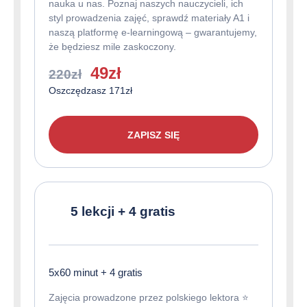
nauka u nas. Poznaj naszych nauczycieli, ich
styl prowadzenia zajęć, sprawdź materiały A1 i
naszą platformę e-learningową – gwarantujemy,
że będziesz mile zaskoczony.
Pierwotna
Aktualna
49
zł
220
zł
cena
cena
Oszczędzasz 171zł
wynosiła:
wynosi:
220zł.
49zł.
ZAPISZ SIĘ
5 lekcji + 4 gratis
5x60 minut + 4 gratis
Zajęcia prowadzone przez polskiego lektora ⭐️