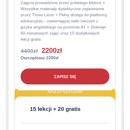
Zajęcia prowadzone przez polskiego lektora ⭐️
Wszystkie materiały dydaktyczne zapewnione
przez Three Lions ⭐️ Pełny dostęp do platformy
edukacyjnej – zawierającej setki ćwiczeń z
języka angielskiego na poziomie A1 ⭐️ Dziesięć
60-minutowych zajęć oraz 10 dodatkowych
lekcji gratis.
Pierwotna
Aktualna
2200
zł
4400
zł
cena
cena
Oszczędzasz 2200zł
wynosiła:
wynosi:
4400zł.
2200zł.
ZAPISZ SIĘ
NAJLEPSZA CENA
15 lekcji + 20 gratis