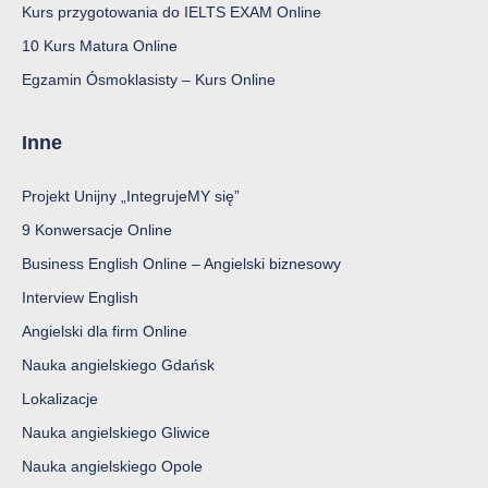
na zbudowanie solidnych podstaw.
Kurs przygotowania do IELTS EXAM Online
10 Kurs Matura Online
Metody pracy stosowane w kursie
Egzamin Ósmoklasisty – Kurs Online
Podczas zajęć wykorzystywane są różnorodne formy
aktywności, które ułatwiają przyswajanie języka:
Inne
konwersacje i krótkie dialogi,
Projekt Unijny „IntegrujeMY się”
odsłuchy nagrań i praca z materiałami audio,
9 Konwersacje Online
ćwiczenia gramatyczne i słownikowe,
Business English Online – Angielski biznesowy
interaktywne zadania online,
Interview English
zadania pisemne sprawdzające umiejętność formułowania
Angielski dla firm Online
myśli.
Nauka angielskiego Gdańsk
Połączenie praktyki i teorii sprawia, że nauka staje się
ciekawa i angażująca, a wiedza łatwiej zostaje w pamięci.
Lokalizacje
Nauka angielskiego Gliwice
Indywidualne podejście do ucznia
Nauka angielskiego Opole