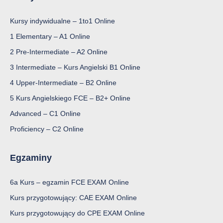
prowadzi do lepszego zapamiętywania nowych informacji.
Kursy indywidualne – 1to1 Online
Zakres materiału na poziomie A1
Elementary
1 Elementary – A1 Online
2 Pre-Intermediate – A2 Online
Program kursu obejmuje tematy niezbędne do komunikacji w
3 Intermediate – Kurs Angielski B1 Online
prostych sytuacjach życia codziennego. W trakcie lekcji
4 Upper-Intermediate – B2 Online
uczestnicy uczą się m.in.:
5 Kurs Angielskiego FCE – B2+ Online
przedstawiania siebie i innych,
Advanced – C1 Online
opisywania dnia codziennego,
Proficiency – C2 Online
wyrażania podstawowych potrzeb,
zamawiania jedzenia w restauracji,
Egzaminy
robienia zakupów,
6a Kurs – egzamin FCE EXAM Online
poruszania się po mieście i pytania o drogę.
Kurs przygotowujący: CAE EXAM Online
Ćwiczenia rozwijają cztery umiejętności językowe – mówienie,
słuchanie, czytanie i pisanie – w równym stopniu, co pozwala
Kurs przygotowujący do CPE EXAM Online