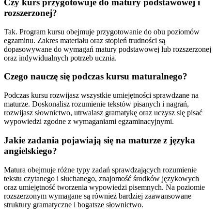
Czy kurs przygotowuje do matury podstawowej i
rozszerzonej?
Tak. Program kursu obejmuje przygotowanie do obu poziomów
egzaminu. Zakres materiału oraz stopień trudności są
dopasowywane do wymagań matury podstawowej lub rozszerzonej
oraz indywidualnych potrzeb ucznia.
Czego nauczę się podczas kursu maturalnego?
Podczas kursu rozwijasz wszystkie umiejętności sprawdzane na
maturze. Doskonalisz rozumienie tekstów pisanych i nagrań,
rozwijasz słownictwo, utrwalasz gramatykę oraz uczysz się pisać
wypowiedzi zgodne z wymaganiami egzaminacyjnymi.
Jakie zadania pojawiają się na maturze z języka
angielskiego?
Matura
obejmuje różne typy zadań sprawdzających rozumienie
tekstu czytanego i słuchanego, znajomość środków językowych
oraz umiejętność tworzenia wypowiedzi pisemnych. Na poziomie
rozszerzonym wymagane są również bardziej zaawansowane
struktury gramatyczne i bogatsze słownictwo.