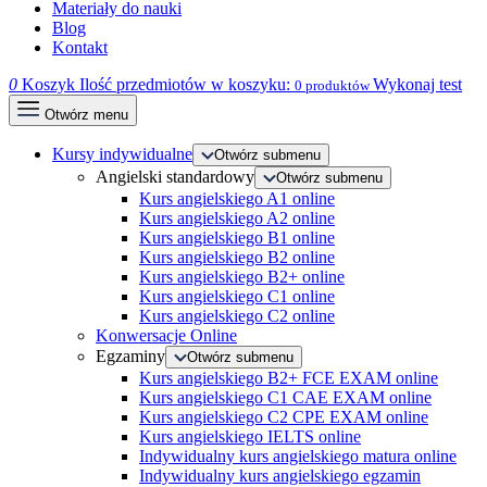
Materiały do nauki
Blog
Kontakt
0
Koszyk
Ilość przedmiotów w koszyku:
Wykonaj test
0 produktów
Otwórz menu
Kursy indywidualne
Otwórz submenu
Angielski standardowy
Otwórz submenu
Kurs angielskiego A1 online
Kurs angielskiego A2 online
Kurs angielskiego B1 online
Kurs angielskiego B2 online
Kurs angielskiego B2+ online
Kurs angielskiego C1 online
Kurs angielskiego C2 online
Konwersacje Online
Egzaminy
Otwórz submenu
Kurs angielskiego B2+ FCE EXAM online
Kurs angielskiego C1 CAE EXAM online
Kurs angielskiego C2 CPE EXAM online
Kurs angielskiego IELTS online
Indywidualny kurs angielskiego matura online
Indywidualny kurs angielskiego egzamin