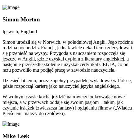
Simon Morton
Ipswich, England
Simon urodził się w Norwich, w południowej Anglii. Jego rodzina
rodzina pochodzi z Francji, jednak wiele dekad temu zdecydowali
się przenieść na wyspy. Przygoda z nauczaniem rozpoczęła się
jeszcze w Anglii, gdzie uzyskał dyplom z literatury angielskiej, a
następnie przeszedł szkolenie i uzyskał certyfikat CELTA, co od
razu pozwoliło mu podjąć pracę w zawodzie nauczyciela.
Dziesięć lat temu, przez zupełny przypadek, wylądował w Polsce,
gdzie rozpoczął karierę jako nauczyciel języka angielskiego.
W wolnym czasie kocha jeździć na rowerze odkrywając nowe
miejsca, a w przerwach oddaje się swoim pasjom – takim, jak
czytanie książek (zwłaszcza fantasy) i oglądaniu filmów („Władca
Pierścieni” należy do czołówki).
Mike Leek