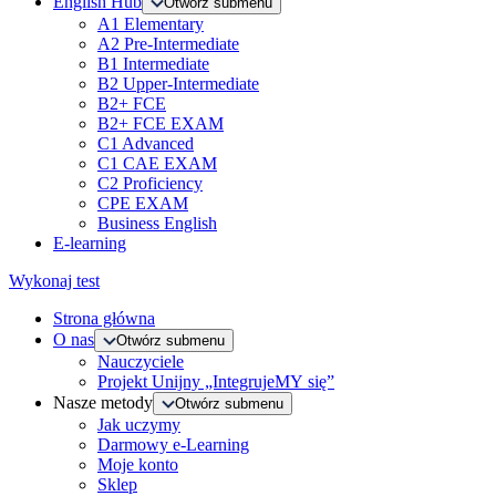
English Hub
Otwórz submenu
A1 Elementary
A2 Pre-Intermediate
B1 Intermediate
B2 Upper-Intermediate
B2+ FCE
B2+ FCE EXAM
C1 Advanced
C1 CAE EXAM
C2 Proficiency
CPE EXAM
Business English
E-learning
Wykonaj test
Strona główna
O nas
Otwórz submenu
Nauczyciele
Projekt Unijny „IntegrujeMY się”
Nasze metody
Otwórz submenu
Jak uczymy
Darmowy e-Learning
Moje konto
Sklep