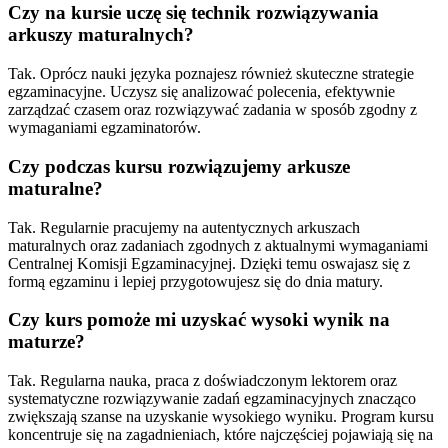
Czy na kursie uczę się technik rozwiązywania
arkuszy maturalnych?
Tak. Oprócz nauki języka poznajesz również skuteczne strategie
egzaminacyjne. Uczysz się analizować polecenia, efektywnie
zarządzać czasem oraz rozwiązywać zadania w sposób zgodny z
wymaganiami egzaminatorów.
Czy podczas kursu rozwiązujemy arkusze
maturalne?
Tak. Regularnie pracujemy na autentycznych arkuszach
maturalnych oraz zadaniach zgodnych z aktualnymi wymaganiami
Centralnej Komisji Egzaminacyjnej. Dzięki temu oswajasz się z
formą egzaminu i lepiej przygotowujesz się do dnia matury.
Czy kurs pomoże mi uzyskać wysoki wynik na
maturze?
Tak. Regularna nauka, praca z doświadczonym lektorem oraz
systematyczne rozwiązywanie zadań egzaminacyjnych znacząco
zwiększają szanse na uzyskanie wysokiego wyniku. Program kursu
koncentruje się na zagadnieniach, które najczęściej pojawiają się na