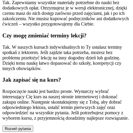
Tak. Zapewniamy wszystkie materiały potrzebne do nauki bez
dodatkowych opłat. Otrzymujesz je w wersji elektronicznej, dzięki
czemu masz do nich dostęp zarówno przed zajęciami, jak i po ich
zakończeniu. Nie musisz kupować podręczników ani dodatkowych
ćwiczeń – wszystko przygotowujemy dla Ciebie.
Czy mogę zmieniać terminy lekcji?
Tak. W naszych kursach indywidualnych to Ty ustalasz terminy
spotkań z lektorem. Jeśli zajdzie taka potrzeba, możesz bez
problemu przełożyć lekcję na inny dogodny dzień lub godzinę.
Dzięki temu naukę łatwo dopasować do szkoły, korepetycji czy
innych obowiązków.
Jak zapisać się na kurs?
Rozpoczęcie nauki jest bardzo proste. Wystarczy wybrać
interesujący Cię kurs na naszej stronie internetowej i dokonać
zakupu online. Następnie skontaktujemy się z Tobą, aby dobrać
odpowiedniego lektora, ustalić termin pierwszych zajęć oraz
odpowiedzieć na wszystkie pytania. Jeśli potrzebujesz pomocy z
wyborem kursu, z przyjemnością doradzimy najlepsze rozwiązanie.
Rozwiń pytania