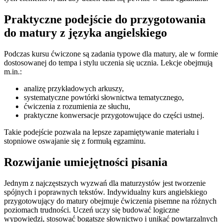
Praktyczne podejście do przygotowania
do matury z języka angielskiego
Podczas kursu ćwiczone są zadania typowe dla matury, ale w formie
dostosowanej do tempa i stylu uczenia się ucznia. Lekcje obejmują
m.in.:
analizę przykładowych arkuszy,
systematyczne powtórki słownictwa tematycznego,
ćwiczenia z rozumienia ze słuchu,
praktyczne konwersacje przygotowujące do części ustnej.
Takie podejście pozwala na lepsze zapamiętywanie materiału i
stopniowe oswajanie się z formułą egzaminu.
Rozwijanie umiejętności pisania
Jednym z najczęstszych wyzwań dla maturzystów jest tworzenie
spójnych i poprawnych tekstów. Indywidualny kurs angielskiego
przygotowujący do matury obejmuje ćwiczenia pisemne na różnych
poziomach trudności. Uczeń uczy się budować logiczne
wypowiedzi, stosować bogatsze słownictwo i unikać powtarzalnych