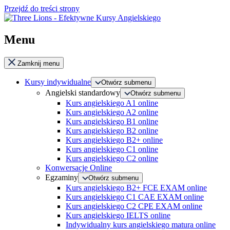
Przejdź do treści strony
Menu
Zamknij menu
Kursy indywidualne
Otwórz submenu
Angielski standardowy
Otwórz submenu
Kurs angielskiego A1 online
Kurs angielskiego A2 online
Kurs angielskiego B1 online
Kurs angielskiego B2 online
Kurs angielskiego B2+ online
Kurs angielskiego C1 online
Kurs angielskiego C2 online
Konwersacje Online
Egzaminy
Otwórz submenu
Kurs angielskiego B2+ FCE EXAM online
Kurs angielskiego C1 CAE EXAM online
Kurs angielskiego C2 CPE EXAM online
Kurs angielskiego IELTS online
Indywidualny kurs angielskiego matura online