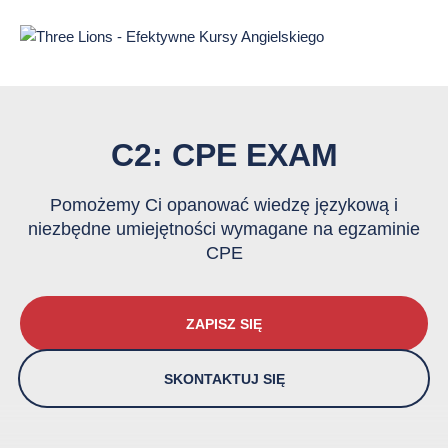
Przejdź
do
treści
strony
C2: CPE EXAM
Pomożemy Ci opanować wiedzę językową i
niezbędne umiejętności wymagane na egzaminie
CPE
ZAPISZ SIĘ
SKONTAKTUJ SIĘ