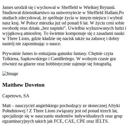
James urodził się i wychował w Sheffield w Wielkiej Brytanii.
Studiował dziennikarstwo na uniwersytecie w Sheffield Hallam.Po
studiach zdecydował, że spróbuje życia w innym miejscu i wybrał
nasz kraj. W Polsce mieszka już od ponad 6 lat. W życiu ceni sobie
swobodę oraz działa „bez napinki”. Uwielbia wyluzowanych ludzi i
wyjątkową atmosferę. To świetnie komponuje się z zasadami nauki
w Three Lions, gdzie kładzie się nacisk także na zabawę i dobry
nastrój nie zapominając o nauce.
Prywatnie James to entuzjasta gatunku fantasy. Chętnie czyta
Tolkiena, Sapkowskiego i Camilleriego. W wolnym czasie gra
również na gitarze oraz hobbistycznie zajmuje się fotografią.
Matthew Doveton
Capetown, SA
Matt – nauczyciel angielskiego pochodzący ze słonecznej Afryki
Południowej ! Z Three Lions związany jest od ponad trzech lat,
specjalizuje się w nauczaniu studentów indywidualnych oraz grup
egzaminacyjnych takich jak FCE, CAE, CPE oraz IELTS.