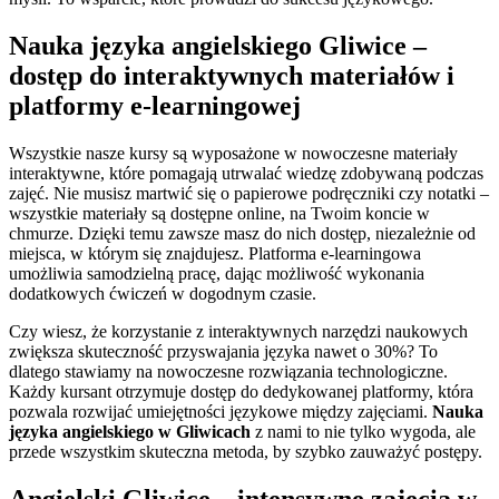
Nauka języka angielskiego Gliwice –
dostęp do interaktywnych materiałów i
platformy e-learningowej
Wszystkie nasze kursy są wyposażone w nowoczesne materiały
interaktywne, które pomagają utrwalać wiedzę zdobywaną podczas
zajęć. Nie musisz martwić się o papierowe podręczniki czy notatki –
wszystkie materiały są dostępne online, na Twoim koncie w
chmurze. Dzięki temu zawsze masz do nich dostęp, niezależnie od
miejsca, w którym się znajdujesz. Platforma e-learningowa
umożliwia samodzielną pracę, dając możliwość wykonania
dodatkowych ćwiczeń w dogodnym czasie.
Czy wiesz, że korzystanie z interaktywnych narzędzi naukowych
zwiększa skuteczność przyswajania języka nawet o 30%? To
dlatego stawiamy na nowoczesne rozwiązania technologiczne.
Każdy kursant otrzymuje dostęp do dedykowanej platformy, która
pozwala rozwijać umiejętności językowe między zajęciami.
Nauka
języka angielskiego w Gliwicach
z nami to nie tylko wygoda, ale
przede wszystkim skuteczna metoda, by szybko zauważyć postępy.