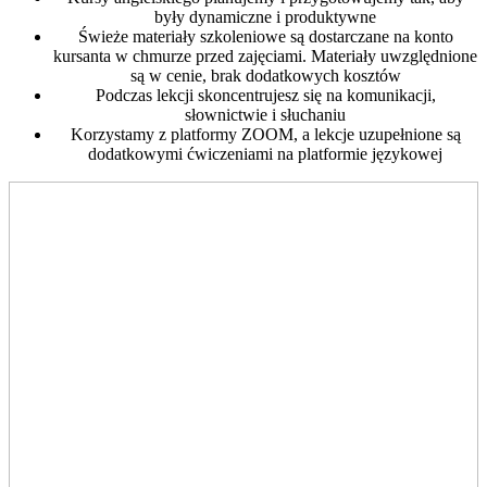
były dynamiczne i produktywne
Świeże materiały szkoleniowe są dostarczane na konto
kursanta w chmurze przed zajęciami. Materiały uwzględnione
są w cenie, brak dodatkowych kosztów
Podczas lekcji skoncentrujesz się na komunikacji,
słownictwie i słuchaniu
Korzystamy z platformy ZOOM, a lekcje uzupełnione są
dodatkowymi ćwiczeniami na platformie językowej