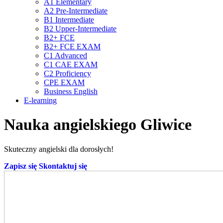
A1 Elementary
A2 Pre-Intermediate
B1 Intermediate
B2 Upper-Intermediate
B2+ FCE
B2+ FCE EXAM
C1 Advanced
C1 CAE EXAM
C2 Proficiency
CPE EXAM
Business English
E-learning
Nauka angielskiego Gliwice
Skuteczny angielski dla dorosłych!
Zapisz się
Skontaktuj się