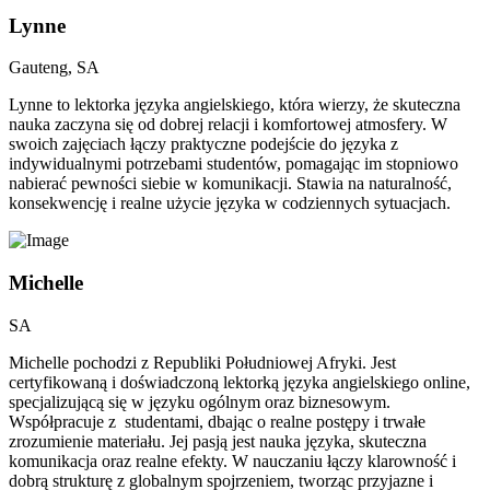
Lynne
Gauteng, SA
Lynne to lektorka języka angielskiego, która wierzy, że skuteczna
nauka zaczyna się od dobrej relacji i komfortowej atmosfery. W
swoich zajęciach łączy praktyczne podejście do języka z
indywidualnymi potrzebami studentów, pomagając im stopniowo
nabierać pewności siebie w komunikacji. Stawia na naturalność,
konsekwencję i realne użycie języka w codziennych sytuacjach.
Michelle
SA
Michelle pochodzi z Republiki Południowej Afryki. Jest
certyfikowaną i doświadczoną lektorką języka angielskiego online,
specjalizującą się w języku ogólnym oraz biznesowym.
Współpracuje z studentami, dbając o realne postępy i trwałe
zrozumienie materiału. Jej pasją jest nauka języka, skuteczna
komunikacja oraz realne efekty. W nauczaniu łączy klarowność i
dobrą strukturę z globalnym spojrzeniem, tworząc przyjazne i