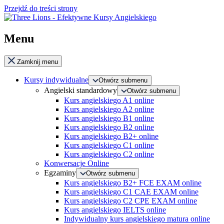
Przejdź do treści strony
Menu
Zamknij menu
Kursy indywidualne
Otwórz submenu
Angielski standardowy
Otwórz submenu
Kurs angielskiego A1 online
Kurs angielskiego A2 online
Kurs angielskiego B1 online
Kurs angielskiego B2 online
Kurs angielskiego B2+ online
Kurs angielskiego C1 online
Kurs angielskiego C2 online
Konwersacje Online
Egzaminy
Otwórz submenu
Kurs angielskiego B2+ FCE EXAM online
Kurs angielskiego C1 CAE EXAM online
Kurs angielskiego C2 CPE EXAM online
Kurs angielskiego IELTS online
Indywidualny kurs angielskiego matura online