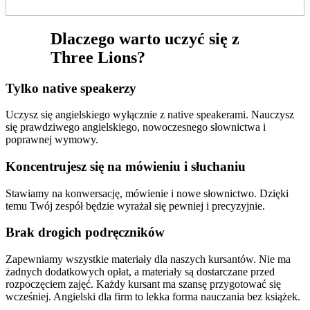
Dlaczego warto uczyć się z
Three Lions?
Tylko native speakerzy
Uczysz się angielskiego wyłącznie z native speakerami. Nauczysz
się prawdziwego angielskiego, nowoczesnego słownictwa i
poprawnej wymowy.
Koncentrujesz się na mówieniu i słuchaniu
Stawiamy na konwersację, mówienie i nowe słownictwo. Dzięki
temu Twój zespół będzie wyrażał się pewniej i precyzyjnie.
Brak drogich podręczników
Zapewniamy wszystkie materiały dla naszych kursantów. Nie ma
żadnych dodatkowych opłat, a materiały są dostarczane przed
rozpoczęciem zajęć. Każdy kursant ma szansę przygotować się
wcześniej. Angielski dla firm to lekka forma nauczania bez książek.