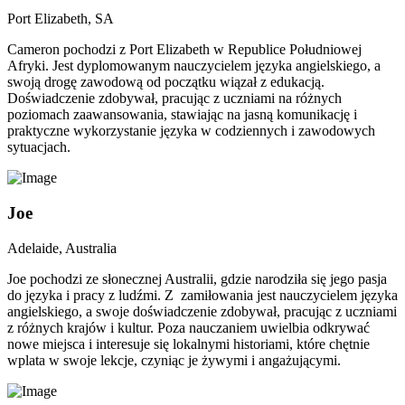
Port Elizabeth, SA
Cameron pochodzi z Port Elizabeth w Republice Południowej
Afryki. Jest dyplomowanym nauczycielem języka angielskiego, a
swoją drogę zawodową od początku wiązał z edukacją.
Doświadczenie zdobywał, pracując z uczniami na różnych
poziomach zaawansowania, stawiając na jasną komunikację i
praktyczne wykorzystanie języka w codziennych i zawodowych
sytuacjach.
Joe
Adelaide, Australia
Joe pochodzi ze słonecznej Australii, gdzie narodziła się jego pasja
do języka i pracy z ludźmi. Z zamiłowania jest nauczycielem języka
angielskiego, a swoje doświadczenie zdobywał, pracując z uczniami
z różnych krajów i kultur. Poza nauczaniem uwielbia odkrywać
nowe miejsca i interesuje się lokalnymi historiami, które chętnie
wplata w swoje lekcje, czyniąc je żywymi i angażującymi.