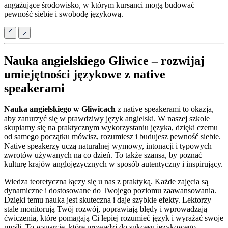
angażujące środowisko, w którym kursanci mogą budować
pewność siebie i swobodę językową.
Nauka angielskiego Gliwice – rozwijaj
umiejętności językowe z native
speakerami
Nauka angielskiego w Gliwicach
z native speakerami to okazja,
aby zanurzyć się w prawdziwy język angielski. W naszej szkole
skupiamy się na praktycznym wykorzystaniu języka, dzięki czemu
od samego początku mówisz, rozumiesz i budujesz pewność siebie.
Native speakerzy uczą naturalnej wymowy, intonacji i typowych
zwrotów używanych na co dzień. To także szansa, by poznać
kulturę krajów anglojęzycznych w sposób autentyczny i inspirujący.
Wiedza teoretyczna łączy się u nas z praktyką. Każde zajęcia są
dynamiczne i dostosowane do Twojego poziomu zaawansowania.
Dzięki temu nauka jest skuteczna i daje szybkie efekty. Lektorzy
stale monitorują Twój rozwój, poprawiają błędy i wprowadzają
ćwiczenia, które pomagają Ci lepiej rozumieć język i wyrażać swoje
myśli. To wsparcie, które prowadzi do sukcesu językowego.