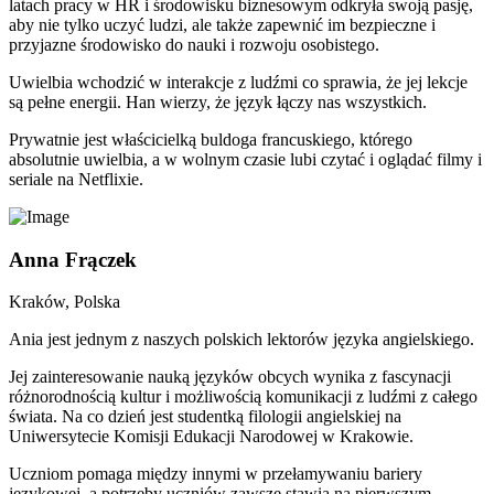
latach pracy w HR i środowisku biznesowym odkryła swoją pasję,
aby nie tylko uczyć ludzi, ale także zapewnić im bezpieczne i
przyjazne środowisko do nauki i rozwoju osobistego.
Uwielbia wchodzić w interakcje z ludźmi co sprawia, że jej lekcje
są pełne energii. Han wierzy, że język łączy nas wszystkich.
Prywatnie jest właścicielką buldoga francuskiego, którego
absolutnie uwielbia, a w wolnym czasie lubi czytać i oglądać filmy i
seriale na Netflixie.
Anna Frączek
Kraków, Polska
Ania jest jednym z naszych polskich lektorów języka angielskiego.
Jej zainteresowanie nauką języków obcych wynika z fascynacji
różnorodnością kultur i możliwością komunikacji z ludźmi z całego
świata. Na co dzień jest studentką filologii angielskiej na
Uniwersytecie Komisji Edukacji Narodowej w Krakowie.
Uczniom pomaga między innymi w przełamywaniu bariery
językowej, a potrzeby uczniów zawsze stawia na pierwszym