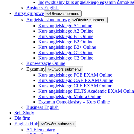
Indywidualny kurs angielskiego egzamin ósmoklas
Business English
Kursy grupowe
Otwórz submenu
Angielski standardowy
Otwórz submenu
Kurs angielskiego A1 online
Kurs angielskiego A2 Online
Kurs angielskiego B1 Online
Kurs angielskiego B2 Online
Kurs angielskiego B2+ Online
Kurs angielskiego C1 Online
Kurs angielskiego C2 Online
Konwersacje Online
Egzaminy
Otwórz submenu
Kurs angielskiego FCE EXAM Online
Kurs angielskiego CAE EXAM Online
Kurs angielskiego CPE EXAM Online
Kurs angielskiego IELTS Academic EXAM Onlin
Kurs angielskiego Matura Online
Egzamin Ósmoklasisty – Kurs Online
Business English
Self Study
Dla firm
English Hub
Otwórz submenu
A1 Elementary