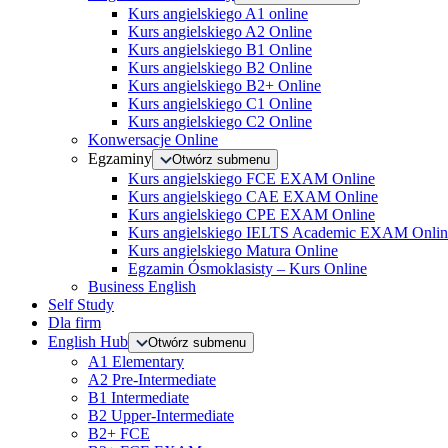
Kurs angielskiego A1 online
Kurs angielskiego A2 Online
Kurs angielskiego B1 Online
Kurs angielskiego B2 Online
Kurs angielskiego B2+ Online
Kurs angielskiego C1 Online
Kurs angielskiego C2 Online
Konwersacje Online
Egzaminy
Otwórz submenu
Kurs angielskiego FCE EXAM Online
Kurs angielskiego CAE EXAM Online
Kurs angielskiego CPE EXAM Online
Kurs angielskiego IELTS Academic EXAM Onlin
Kurs angielskiego Matura Online
Egzamin Ósmoklasisty – Kurs Online
Business English
Self Study
Dla firm
English Hub
Otwórz submenu
A1 Elementary
A2 Pre-Intermediate
B1 Intermediate
B2 Upper-Intermediate
B2+ FCE