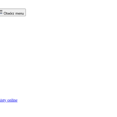
Otwórz menu
isty online