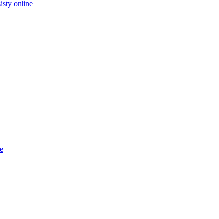
isty online
e