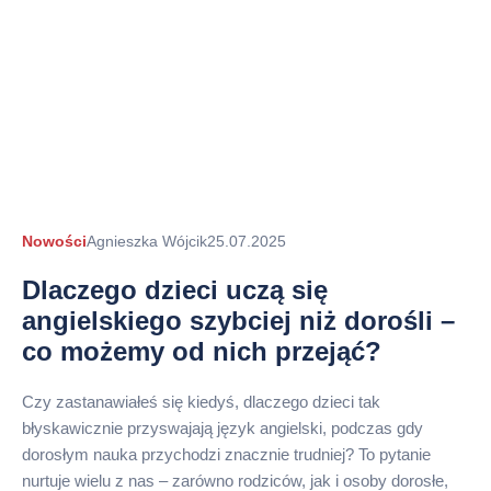
Autor
Nowości
Agnieszka Wójcik
25.07.2025
arykułu
Dlaczego dzieci uczą się
angielskiego szybciej niż dorośli –
co możemy od nich przejąć?
Czy zastanawiałeś się kiedyś, dlaczego dzieci tak
błyskawicznie przyswajają język angielski, podczas gdy
dorosłym nauka przychodzi znacznie trudniej? To pytanie
nurtuje wielu z nas – zarówno rodziców, jak i osoby dorosłe,