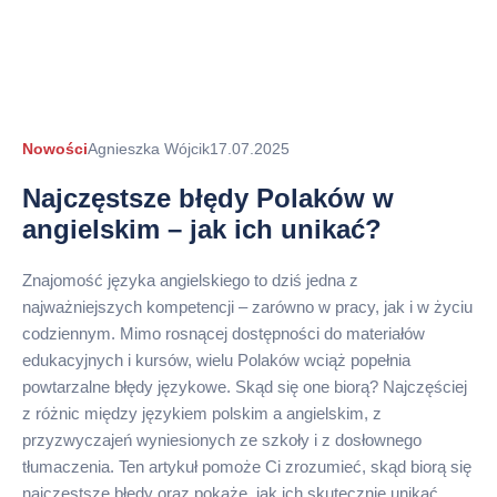
Autor
Nowości
Agnieszka Wójcik
17.07.2025
arykułu
Najczęstsze błędy Polaków w
angielskim – jak ich unikać?
Znajomość języka angielskiego to dziś jedna z
najważniejszych kompetencji – zarówno w pracy, jak i w życiu
codziennym. Mimo rosnącej dostępności do materiałów
edukacyjnych i kursów, wielu Polaków wciąż popełnia
powtarzalne błędy językowe. Skąd się one biorą? Najczęściej
z różnic między językiem polskim a angielskim, z
przyzwyczajeń wyniesionych ze szkoły i z dosłownego
tłumaczenia. Ten artykuł pomoże Ci zrozumieć, skąd biorą się
najczęstsze błędy oraz pokaże, jak ich skutecznie unikać.