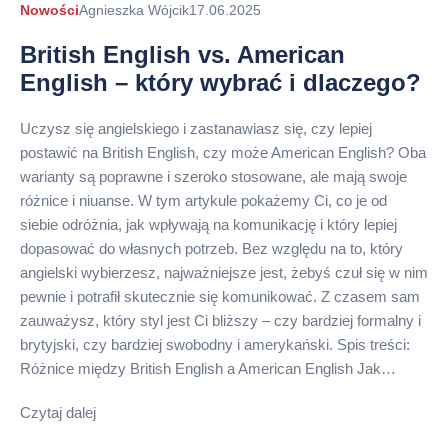
Autor
Nowości
Agnieszka Wójcik
17.06.2025
arykułu
British English vs. American
English – który wybrać i dlaczego?
Uczysz się angielskiego i zastanawiasz się, czy lepiej
postawić na British English, czy może American English? Oba
warianty są poprawne i szeroko stosowane, ale mają swoje
różnice i niuanse. W tym artykule pokażemy Ci, co je od
siebie odróżnia, jak wpływają na komunikację i który lepiej
dopasować do własnych potrzeb. Bez względu na to, który
angielski wybierzesz, najważniejsze jest, żebyś czuł się w nim
pewnie i potrafił skutecznie się komunikować. Z czasem sam
zauważysz, który styl jest Ci bliższy – czy bardziej formalny i
brytyjski, czy bardziej swobodny i amerykański. Spis treści:
Różnice między British English a American English Jak…
Czytaj dalej