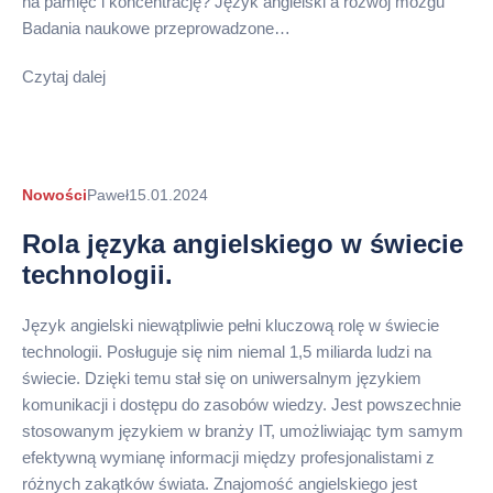
na pamięć i koncentrację? Język angielski a rozwój mózgu
Badania naukowe przeprowadzone…
Czytaj dalej
Autor
Nowości
Paweł
15.01.2024
arykułu
Rola języka angielskiego w świecie
technologii.
Język angielski niewątpliwie pełni kluczową rolę w świecie
technologii. Posługuje się nim niemal 1,5 miliarda ludzi na
świecie. Dzięki temu stał się on uniwersalnym językiem
komunikacji i dostępu do zasobów wiedzy. Jest powszechnie
stosowanym językiem w branży IT, umożliwiając tym samym
efektywną wymianę informacji między profesjonalistami z
różnych zakątków świata. Znajomość angielskiego jest