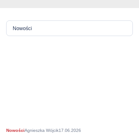
Nowości
Autor
Nowości
Agnieszka Wójcik
17.06.2026
arykułu