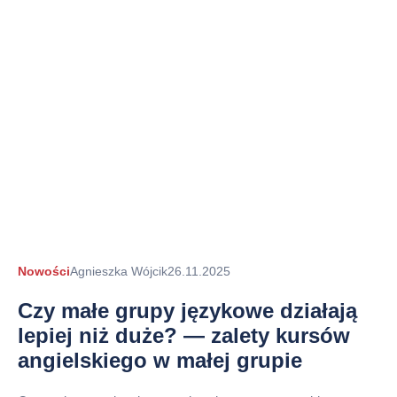
Autor
Nowości
Agnieszka Wójcik
26.11.2025
arykułu
Czy małe grupy językowe działają
lepiej niż duże? — zalety kursów
angielskiego w małej grupie