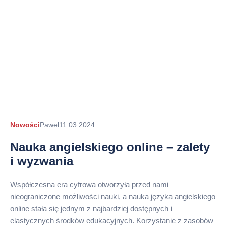
Autor
Nowości
Paweł
11.03.2024
arykułu
Nauka angielskiego online – zalety
i wyzwania
Współczesna era cyfrowa otworzyła przed nami
nieograniczone możliwości nauki, a nauka języka angielskiego
online stała się jednym z najbardziej dostępnych i
elastycznych środków edukacyjnych. Korzystanie z zasobów