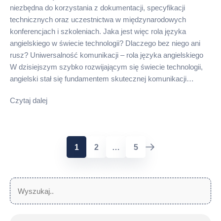
niezbędna do korzystania z dokumentacji, specyfikacji
technicznych oraz uczestnictwa w międzynarodowych
konferencjach i szkoleniach. Jaka jest więc rola języka
angielskiego w świecie technologii? Dlaczego bez niego ani
rusz? Uniwersalność komunikacji – rola języka angielskiego
W dzisiejszym szybko rozwijającym się świecie technologii,
angielski stał się fundamentem skutecznej komunikacji…
Czytaj dalej
STRONICOWANIE
1
2
…
5
WPISÓW
Szukaj:
Sz