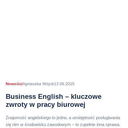
Autor
Nowości
Agnieszka Wójcik
13.06.2025
arykułu
Business English – kluczowe
zwroty w pracy biurowej
Znajomość angielskiego to jedno, a umiejętność posługiwania
się nim w środowisku zawodowym – to zupełnie inna sprawa.