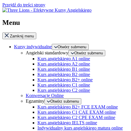
Przejdź do treści strony
Menu
Zamknij menu
Kursy indywidualne
Otwórz submenu
Angielski standardowy
Otwórz submenu
Kurs angielskiego A1 online
Kurs angielskiego A2 online
Kurs angielskiego B1 online
Kurs angielskiego B2 online
Kurs angielskiego B2+ online
Kurs angielskiego C1 online
Kurs angielskiego C2 online
Konwersacje Online
Egzaminy
Otwórz submenu
Kurs angielskiego B2+ FCE EXAM online
Kurs angielskiego C1 CAE EXAM online
Kurs angielskiego C2 CPE EXAM online
Kurs angielskiego IELTS online
Indywidualny kurs angielskiego matura online