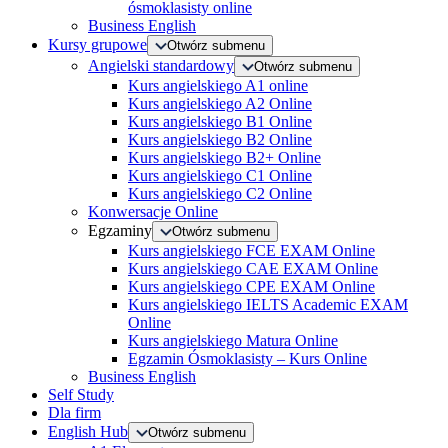
ósmoklasisty online
Business English
Kursy grupowe
Otwórz submenu
Angielski standardowy
Otwórz submenu
Kurs angielskiego A1 online
Kurs angielskiego A2 Online
Kurs angielskiego B1 Online
Kurs angielskiego B2 Online
Kurs angielskiego B2+ Online
Kurs angielskiego C1 Online
Kurs angielskiego C2 Online
Konwersacje Online
Egzaminy
Otwórz submenu
Kurs angielskiego FCE EXAM Online
Kurs angielskiego CAE EXAM Online
Kurs angielskiego CPE EXAM Online
Kurs angielskiego IELTS Academic EXAM
Online
Kurs angielskiego Matura Online
Egzamin Ósmoklasisty – Kurs Online
Business English
Self Study
Dla firm
English Hub
Otwórz submenu