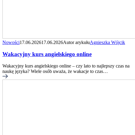
Nowości
17.06.2026
17.06.2026
Autor arykułu
Agnieszka Wójcik
Wakacyjny kurs angielskiego online
Wakacyjny kurs angielskiego online – czy lato to najlepszy czas na
naukę języka? Wiele osób uważa, że wakacje to czas…