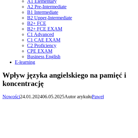
A1 Elementary
A2 Pre-Intermediate
B1 Intermediate
B2 Upper-Intermediate
B2+ FCE
B2+ FCE EXAM
C1 Advanced
C1 CAE EXAM
C2 Proficiency
CPE EXAM
Business English
E-learning
Wpływ języka angielskiego na pamięć i
koncentrację
Nowości
24.01.2024
06.05.2025
Autor arykułu
Paweł