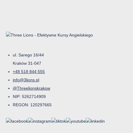
ul. Sarego 16/44
Kraków 31-047
+48 518 844 555
info@3lions.pl
@Threelionskrakow
NIP: 5262714909
REGON: 120297665