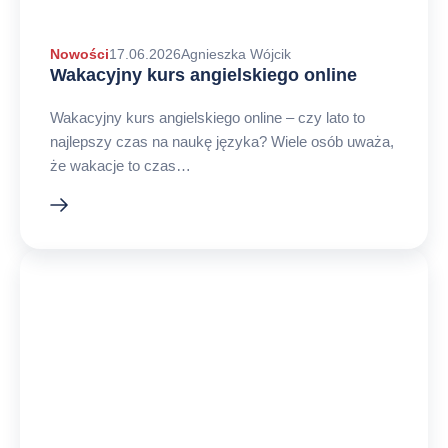
Autor
Nowości
17.06.2026
Agnieszka Wójcik
Wakacyjny kurs angielskiego online
arykułu
Wakacyjny kurs angielskiego online – czy lato to
najlepszy czas na naukę języka? Wiele osób uważa,
że wakacje to czas…