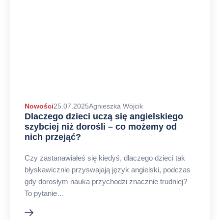
Autor
Nowości
25.07.2025
Agnieszka Wójcik
Dlaczego dzieci uczą się angielskiego
arykułu
szybciej niż dorośli – co możemy od
nich przejąć?
Czy zastanawiałeś się kiedyś, dlaczego dzieci tak
błyskawicznie przyswajają język angielski, podczas
gdy dorosłym nauka przychodzi znacznie trudniej?
To pytanie…