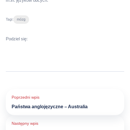
m.in. języków obcych.
Tagi:
mózg
Podziel się:
Nawigacja
wpisu
Państwa anglojęzyczne – Australia