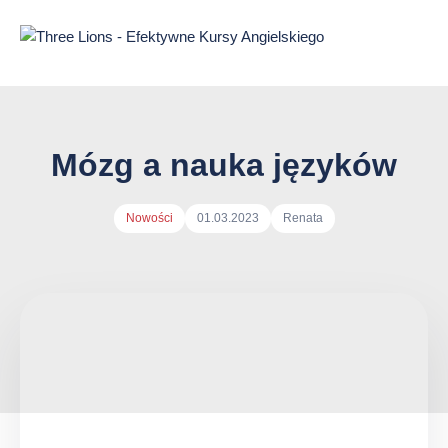
Przejdź
do
treści
strony
Mózg a nauka języków
Autor
Nowości
01.03.2023
Renata
arykułu