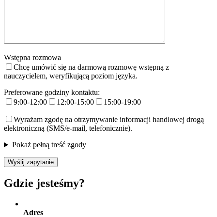
Wstępna rozmowa
Chcę umówić się na darmową rozmowę wstępną z
nauczycielem, weryfikującą poziom języka.
Preferowane godziny kontaktu:
9:00-12:00
12:00-15:00
15:00-19:00
Wyrażam zgodę na otrzymywanie informacji handlowej drogą
elektroniczną (SMS/e-mail, telefonicznie).
Pokaż pełną treść zgody
Gdzie jesteśmy?
Adres