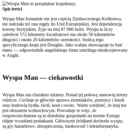
Spis treści
Wyspa Man formalnie nie jest częścią Zjednoczonego Królestwa,
nie należała też ona nigdy do Unii Europejskiej. Jest dependencją
korony brytyjskiej. Żyje na niej 87 000 ludzi. Wyspa ta liczy
zaledwie 572 kilometry kwadratowe ma około 50 kilometrów
długości i około 20 kilometrów szerokości. Stolicą tego
specyficznego kraju jest Douglas. Jako waluta obowiązuje tu funt
manx — odpowiednik angielskiego funta szterlinga nieakceptowany
w Anglii.
Wyspa Man — ciekawostki
Wyspa Man ma charakter nizinny. Ponad jej połowę stanowią tereny
rolnicze. Cechuje je głównie uprawa ziemniaków, pszenicy i fasoli
oraz hodowla bydła, świń, koni i owiec. Warto wiedzieć, że kraj ten
jest obszarem wolnocłowym. Powoduje to więc, że
rozpowszechnione są tu dziedziny gospodarki na terenie Europy
objęte wysokimi podatkami. Głównymi źródłami dochodu wyspy,
są gry hazardowe, ubezpieczenia, bankowość i teleinformatyka.