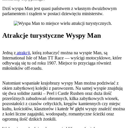
Dziś wyspa Man jest quasi państwem z własnym dwuizbowym
parlamentem i rządem w postaci dziewięciu ministerstw.
Atrakcje turystyczne Wyspy Man
Jedną z
atrakcji
, którą zobaczyć można na wyspie Man, są
International Isle of Man TT Race — wyścigi motocyklowe, które
odbywają się tu od roku 1907. Miejsce to przyciąga również
miłośników off-roadu.
Natomiast wspaniałe krajobrazy wyspy Man można podziwiać z
okien zabytkowej kolejki z parowozem. Na samej wyspie znajdują
się dwa solidne zamki – Peel i Castle Rushen oraz duża ilość
przeróżnych zabudowań obronnych, kilka zabytkowych wiosek,
pozostałości z czasów celtyckich, kręgów kamiennych czy miejsc
kultu, kościołów, klasztorów i katedr W głębi wyspy znaleźć można
z kolei liczne zagajniki, wodospady, romantyczne ścieżki oraz
ogromną ilość dzikich żonkili.