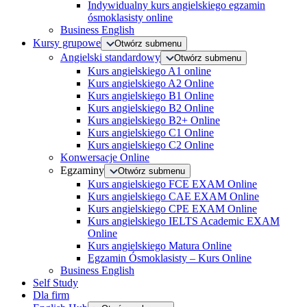
Indywidualny kurs angielskiego egzamin
ósmoklasisty online
Business English
Kursy grupowe
Otwórz submenu
Angielski standardowy
Otwórz submenu
Kurs angielskiego A1 online
Kurs angielskiego A2 Online
Kurs angielskiego B1 Online
Kurs angielskiego B2 Online
Kurs angielskiego B2+ Online
Kurs angielskiego C1 Online
Kurs angielskiego C2 Online
Konwersacje Online
Egzaminy
Otwórz submenu
Kurs angielskiego FCE EXAM Online
Kurs angielskiego CAE EXAM Online
Kurs angielskiego CPE EXAM Online
Kurs angielskiego IELTS Academic EXAM
Online
Kurs angielskiego Matura Online
Egzamin Ósmoklasisty – Kurs Online
Business English
Self Study
Dla firm