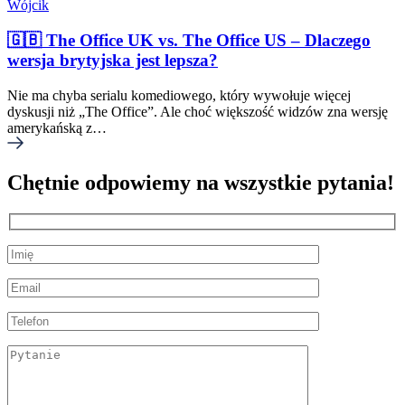
Wójcik
🇬🇧 The Office UK vs. The Office US – Dlaczego
wersja brytyjska jest lepsza?
Nie ma chyba serialu komediowego, który wywołuje więcej
dyskusji niż „The Office”. Ale choć większość widzów zna wersję
amerykańską z…
Chętnie odpowiemy na wszystkie pytania!