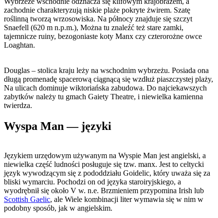
Wybrzeże wschodnie odznacza się klifowym krajobrazem, a
zachodnie charakteryzują niskie plaże pokryte żwirem. Szatę
roślinną tworzą wrzosowiska. Na północy znajduje się szczyt
Snaefell (620 m n.p.m.), Można tu znaleźć też stare zamki,
tajemnicze ruiny, bezogoniaste koty Manx czy czterorożne owce
Loaghtan.
Douglas – stolica kraju leży na wschodnim wybrzeżu. Posiada ona
długą promenadę spacerową ciągnącą się wzdłuż piaszczystej plaży,
Na ulicach dominuje wiktoriańska zabudowa. Do najciekawszych
zabytków należy tu gmach Gaiety Theatre, i niewielka kamienna
twierdza.
Wyspa Man — języki
Językiem urzędowym używanym na Wyspie Man jest angielski, a
niewielka część ludności posługuje się tzw. manx. Jest to celtycki
język wywodzącym się z pododdziału Goidelic, który uważa się za
bliski wymarciu. Pochodzi on od języka staroiryjskiego, a
wyodrębnił się około V w. n.e. Brzmieniem przypomina Irish lub
Scottish Gaelic
, ale Wiele kombinacji liter wymawia się w nim w
podobny sposób, jak w angielskim.