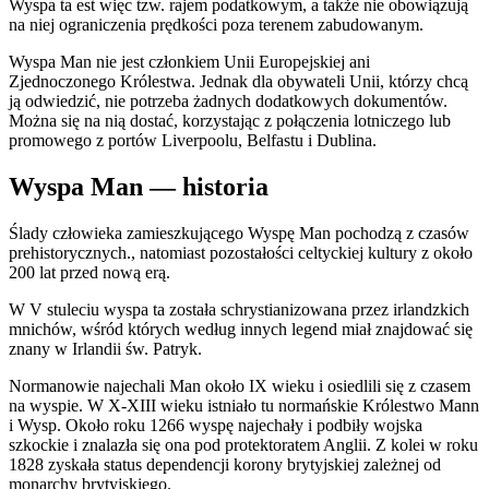
Wyspa ta est więc tzw. rajem podatkowym, a także nie obowiązują
na niej ograniczenia prędkości poza terenem zabudowanym.
Wyspa Man nie jest członkiem Unii Europejskiej ani
Zjednoczonego Królestwa. Jednak dla obywateli Unii, którzy chcą
ją odwiedzić, nie potrzeba żadnych dodatkowych dokumentów.
Można się na nią dostać, korzystając z połączenia lotniczego lub
promowego z portów Liverpoolu, Belfastu i Dublina.
Wyspa Man — historia
Ślady człowieka zamieszkującego Wyspę Man pochodzą z czasów
prehistorycznych., natomiast pozostałości celtyckiej kultury z około
200 lat przed nową erą.
W V stuleciu wyspa ta została schrystianizowana przez irlandzkich
mnichów, wśród których według innych legend miał znajdować się
znany w Irlandii św. Patryk.
Normanowie najechali Man około IX wieku i osiedlili się z czasem
na wyspie. W X-XIII wieku istniało tu normańskie Królestwo Mann
i Wysp. Około roku 1266 wyspę najechały i podbiły wojska
szkockie i znalazła się ona pod protektoratem Anglii. Z kolei w roku
1828 zyskała status dependencji korony brytyjskiej zależnej od
monarchy brytyjskiego.