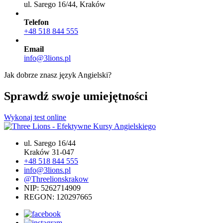
ul. Sarego 16/44, Kraków
Telefon
+48 518 844 555
Email
info@3lions.pl
Jak dobrze znasz język Angielski?
Sprawdź swoje umiejętności
Wykonaj test online
ul. Sarego 16/44
Kraków 31-047
+48 518 844 555
info@3lions.pl
@Threelionskrakow
NIP: 5262714909
REGON: 120297665