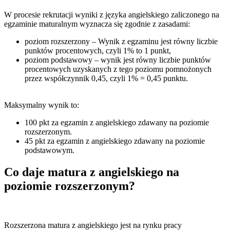
W procesie rekrutacji wyniki z języka angielskiego zaliczonego na
egzaminie maturalnym wyznacza się zgodnie z zasadami:
poziom rozszerzony – Wynik z egzaminu jest równy liczbie
punktów procentowych, czyli 1% to 1 punkt,
poziom podstawowy – wynik jest równy liczbie punktów
procentowych uzyskanych z tego poziomu pomnożonych
przez współczynnik 0,45, czyli 1% = 0,45 punktu.
Maksymalny wynik to:
100 pkt za egzamin z angielskiego zdawany na poziomie
rozszerzonym.
45 pkt za egzamin z angielskiego zdawany na poziomie
podstawowym.
Co daje matura z angielskiego na
poziomie rozszerzonym?
Rozszerzona matura z angielskiego jest na rynku pracy