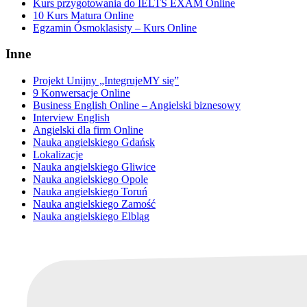
Kurs przygotowania do IELTS EXAM Online
10 Kurs Matura Online
Egzamin Ósmoklasisty – Kurs Online
Inne
Projekt Unijny „IntegrujeMY się”
9 Konwersacje Online
Business English Online – Angielski biznesowy
Interview English
Angielski dla firm Online
Nauka angielskiego Gdańsk
Lokalizacje
Nauka angielskiego Gliwice
Nauka angielskiego Opole
Nauka angielskiego Toruń
Nauka angielskiego Zamość
Nauka angielskiego Elbląg