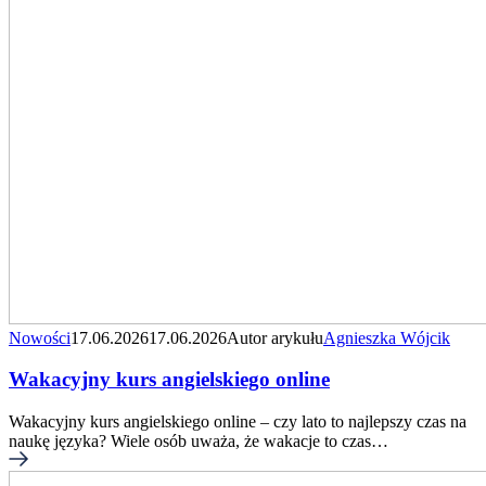
Nowości
17.06.2026
17.06.2026
Autor arykułu
Agnieszka Wójcik
Wakacyjny kurs angielskiego online
Wakacyjny kurs angielskiego online – czy lato to najlepszy czas na
naukę języka? Wiele osób uważa, że wakacje to czas…