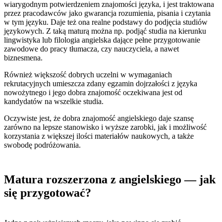
wiarygodnym potwierdzeniem znajomości języka, i jest traktowana
przez pracodawców jako gwarancja rozumienia, pisania i czytania
w tym języku. Daje też ona realne podstawy do podjęcia studiów
językowych. Z taką maturą można np. podjąć studia na kierunku
lingwistyka lub filologia angielska dające pełne przygotowanie
zawodowe do pracy tłumacza, czy nauczyciela, a nawet
biznesmena.
Również większość dobrych uczelni w wymaganiach
rekrutacyjnych umieszcza zdany egzamin dojrzałości z języka
nowożytnego i jego dobra znajomość oczekiwana jest od
kandydatów na wszelkie studia.
Oczywiste jest, że dobra znajomość angielskiego daje szansę
zarówno na lepsze stanowisko i wyższe zarobki, jak i możliwość
korzystania z większej ilości materiałów naukowych, a także
swobodę podróżowania.
Matura rozszerzona z angielskiego — jak
się przygotować?