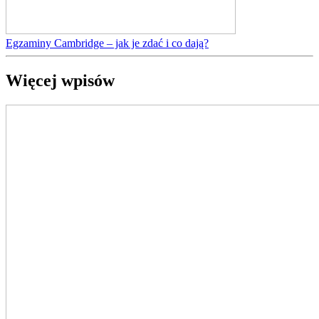
Egzaminy Cambridge – jak je zdać i co dają?
Więcej wpisów