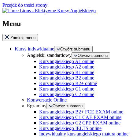
Przejdź do treści strony
Menu
Zamknij menu
Kursy indywidualne
Otwórz submenu
Angielski standardowy
Otwórz submenu
Kurs angielskiego A1 online
Kurs angielskiego A2 online
Kurs angielskiego B1 online
Kurs angielskiego B2 online
Kurs angielskiego B2+ online
Kurs angielskiego C1 online
Kurs angielskiego C2 online
Konwersacje Online
Egzaminy
Otwórz submenu
Kurs angielskiego B2+ FCE EXAM online
Kurs angielskiego C1 CAE EXAM online
Kurs angielskiego C2 CPE EXAM online
Kurs angielskiego IELTS online
Indywidualny kurs angielskiego matura online