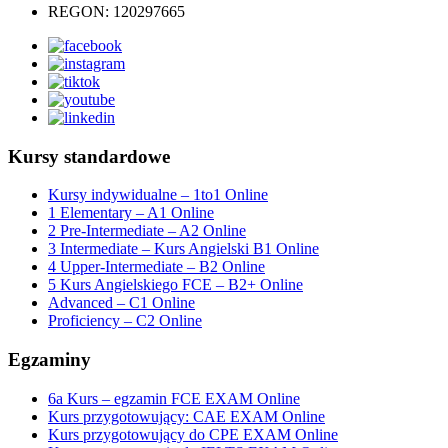
REGON: 120297665
Kursy standardowe
Kursy indywidualne – 1to1 Online
1 Elementary – A1 Online
2 Pre-Intermediate – A2 Online
3 Intermediate – Kurs Angielski B1 Online
4 Upper-Intermediate – B2 Online
5 Kurs Angielskiego FCE – B2+ Online
Advanced – C1 Online
Proficiency – C2 Online
Egzaminy
6a Kurs – egzamin FCE EXAM Online
Kurs przygotowujący: CAE EXAM Online
Kurs przygotowujący do CPE EXAM Online