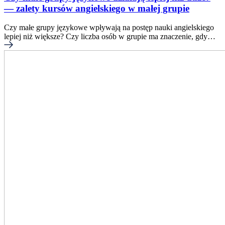
— zalety kursów angielskiego w małej grupie
Czy małe grupy językowe wpływają na postęp nauki angielskiego
lepiej niż większe? Czy liczba osób w grupie ma znaczenie, gdy…