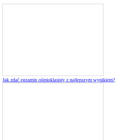
Jak zdać egzamin ośmioklasisty z najlepszym wynikiem?