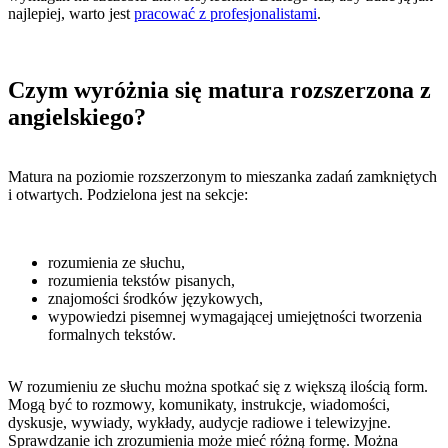
najlepiej, warto jest
pracować z profesjonalistami
.
Czym wyróżnia się matura rozszerzona z
angielskiego?
Matura na poziomie rozszerzonym to mieszanka zadań zamkniętych
i otwartych. Podzielona jest na sekcje:
rozumienia ze słuchu,
rozumienia tekstów pisanych,
znajomości środków językowych,
wypowiedzi pisemnej wymagającej umiejętności tworzenia
formalnych tekstów.
W rozumieniu ze słuchu można spotkać się z większą ilością form.
Mogą być to rozmowy, komunikaty, instrukcje, wiadomości,
dyskusje, wywiady, wykłady, audycje radiowe i telewizyjne.
Sprawdzanie ich zrozumienia może mieć różną formę. Można