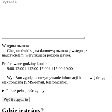
Wstępna rozmowa
Chcę umówić się na darmową rozmowę wstępną z
nauczycielem, weryfikującą poziom języka.
Preferowane godziny kontaktu:
9:00-12:00
12:00-15:00
15:00-19:00
Wyrażam zgodę na otrzymywanie informacji handlowej drogą
elektroniczną (SMS/e-mail, telefonicznie).
Pokaż pełną treść zgody
Gdzie jesteśmy?