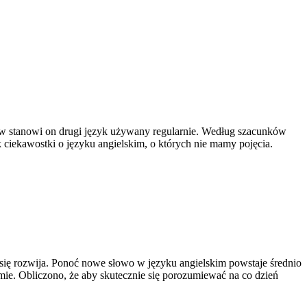
nów stanowi on drugi język używany regularnie. Według szacunków
ak ciekawostki o języku angielskim, o których nie mamy pojęcia.
s się rozwija. Ponoć nowe słowo w języku angielskim powstaje średnio
mie. Obliczono, że aby skutecznie się porozumiewać na co dzień