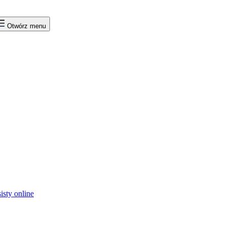
Otwórz menu
isty online