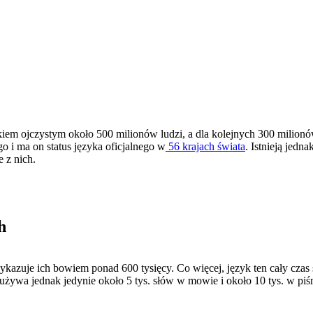
kiem ojczystym około 500 milionów ludzi, a dla kolejnych 300 milio
go i ma on status języka oficjalnego w
56 krajach świata
. Istnieją jedn
e z nich.
h
wykazuje ich bowiem ponad 600 tysięcy. Co więcej, język ten cały cza
używa jednak jedynie około 5 tys. słów w mowie i około 10 tys. w piś