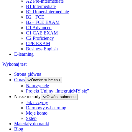
A2 Pre-Intermediate
B1 Intermediate
B2 Upper-Intermediate
B2+ FCE
B2+ FCE EXAM
C1 Advanced
C1 CAE EXAM
C2 Proficiency
CPE EXAM
Business English
E-learning
Wykonaj test
Strona główna
O nas
Otwórz submenu
Nauczyciele
Projekt Unijny „IntegrujeMY się”
Nasze metody
Otwórz submenu
Jak uczymy
Darmowy e-Learning
Moje konto
Sklep
Materiały do nauki
Blog