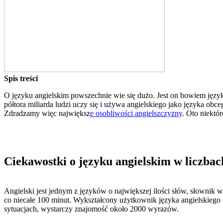
Spis treści
O języku angielskim powszechnie wie się dużo. Jest on bowiem języ
półtora miliarda ludzi uczy się i używa angielskiego jako języka obce
Zdradzamy więc największ
e osobliwości angielszczyzny
. Oto niektór
Ciekawostki o języku angielskim w liczbac
Angielski jest jednym z języków o największej ilości słów, słownik 
co niecałe 100 minut. Wykształcony użytkownik języka angielskiego 
sytuacjach, wystarczy znajomość około 2000 wyrazów.