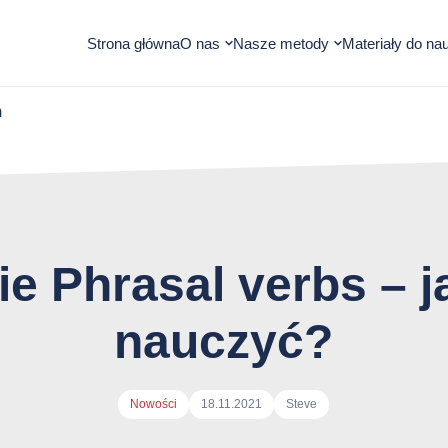
Otwórz
Otwórz
Strona główna
O nas
Nasze metody
Materiały do nau
submenu
submenu
m
ie Phrasal verbs – ja
nauczyć?
Autor
Nowości
18.11.2021
Steve
arykułu