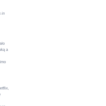
 in
ało
uką a
mimo
tflix,
ę