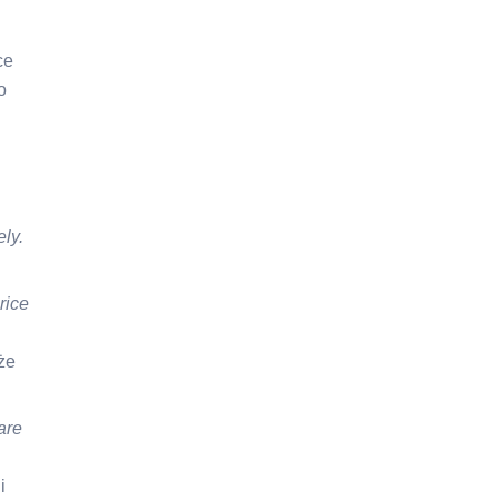
ce
o
ely.
rice
że
are
i