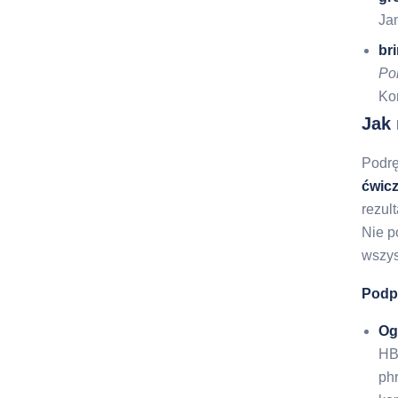
Jam
br
Po
Ko
Jak 
Podrę
ćwic
rezult
Nie p
wszys
Podp
Og
HB
ph