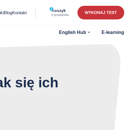
0
Ilość
Koszyk
ki
Blog
Kontakt
WYKONAJ TEST
przedmiotów
0 produktów
w
koszyku:
Otwórz
English Hub
E-learning
submenu
k się ich