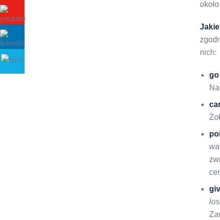
okoł
Jakie
zgodn
nich:
go
Na
ca
Żoł
po
wa
zw
ce
gi
los
Za