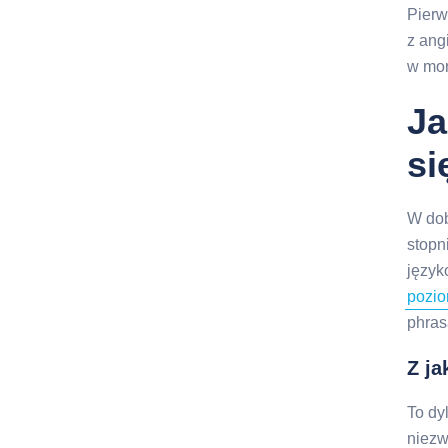
Pierw
z ang
w mor
Ja
si
W dob
stopn
język
pozio
phras
Z ja
To dy
niezw