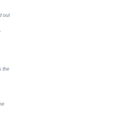
d out
ę
s the
the