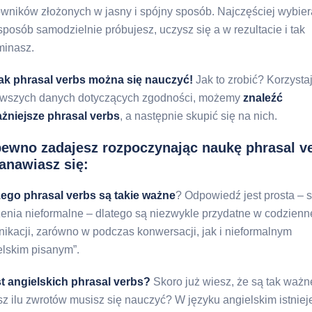
wników złożonych w jasny i spójny sposób. Najczęściej wybie
 sposób samodzielnie próbujesz, uczysz się a w rezultacie i tak
inasz.
k phrasal verbs można się nauczyć!
Jak to zrobić? Korzysta
wszych danych dotyczących zgodności, możemy
znaleźć
żniejsze phrasal verbs
, a następnie skupić się na nich.
pewno zadajesz rozpoczynając naukę phrasal v
anawiasz się:
ego phrasal verbs są takie ważne
? Odpowiedź jest prosta – s
enia nieformalne – dlatego są niezwykle przydatne w codzienn
ikacji, zarówno w podczas konwersacji, jak i nieformalnym
elskim pisanym”.
est angielskich phrasal verbs?
Skoro już wiesz, że są tak ważn
sz ilu zwrotów musisz się nauczyć? W języku angielskim istniej