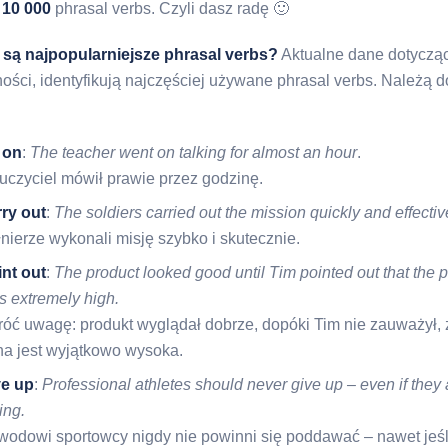
o
10 000
phrasal verbs. Czyli dasz radę 🙂
 są najpopularniejsze phrasal verbs?
Aktualne dane dotyczą
ości, identyfikują najczęściej używane phrasal verbs. Należą d
 on
:
The teacher went on talking for almost an hour
.
uczyciel mówił prawie przez godzinę.
rry out
:
The soldiers carried out the mission quickly and effectiv
nierze wykonali misję szybko i skutecznie.
int out
:
The product looked good until Tim pointed out that the p
s extremely high.
róć uwagę: produkt wyglądał dobrze, dopóki Tim nie zauważył, 
na jest wyjątkowo wysoka.
ve up
:
Professional athletes should never give up – even if they 
ing.
wodowi sportowcy nigdy nie powinni się poddawać – nawet jeśl