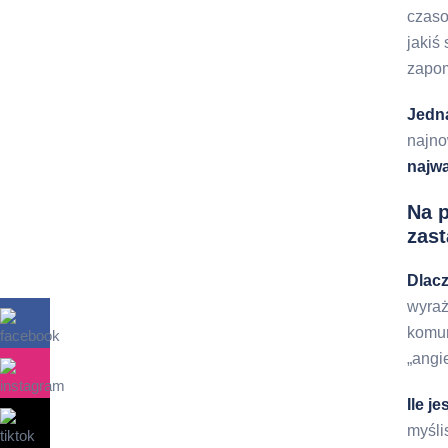
czaso
jakiś
zapom
Jedna
najno
najwa
Na 
zast
Dlacz
wyraż
komun
„angi
Ile j
myśli