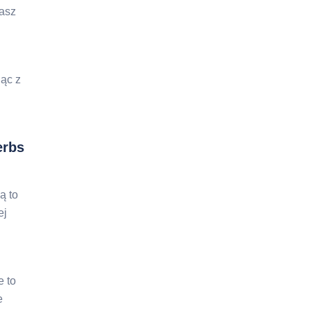
rasz
jąc z
erbs
ą to
ej
e to
e