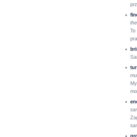
pr
fin
the
To 
pr
br
Sa
tu
mu
Myś
mo
en
sa
Zag
sa
gr