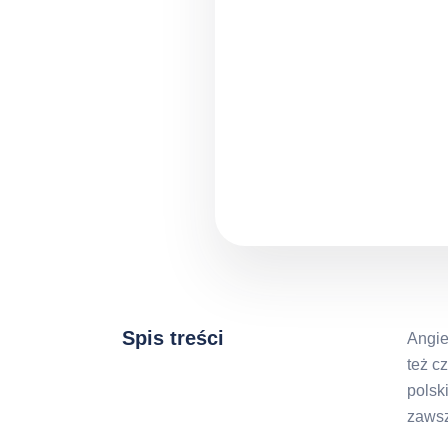
Spis treści
Angie
też c
polsk
zawsz