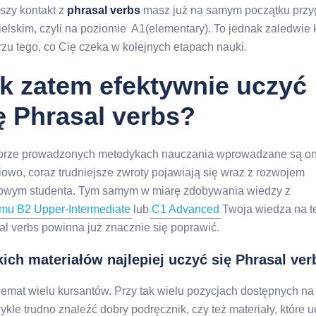
szy kontakt z
phrasal verbs
masz już na samym początku przy
ielskim, czyli na poziomie A1(elementary). To jednak zaledwie 
zu tego, co Cię czeka w kolejnych etapach nauki.
k zatem efektywnie uczyć
ę Phrasal verbs?
rze prowadzonych metodykach nauczania wprowadzane są o
iowo, coraz trudniejsze zwroty pojawiają się wraz z rozwojem
owym studenta. Tym samym w miarę zdobywania wiedzy z
mu B2 Upper-Intermediate
lub
C1 Advanced
Twoja wiedza na t
al verbs powinna już znacznie się poprawić.
kich materiałów najlepiej uczyć się Phrasal ve
lemat wielu kursantów. Przy tak wielu pozycjach dostępnych na
ykle trudno znaleźć dobry podręcznik, czy też materiały, które 