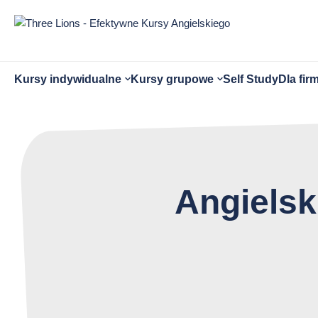
Przejdź
do
treści
strony
Otwórz
Otwórz
Kursy indywidualne
Kursy grupowe
Self Study
Dla fir
submenu
submenu
Angielsk