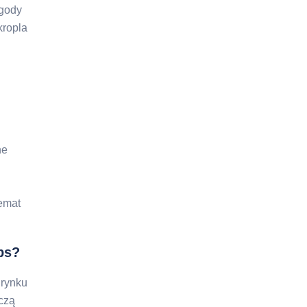
gody
kropla
ne
emat
rbs?
 rynku
uczą