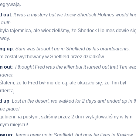
zegrywają.
d out
:
It was a mystery but we knew Sherlock Holmes would fin
 truth.
była tajemnica, ale wiedzieliśmy, że Sherlock Holmes dowie si
awdy.
ing up
:
Sam was brought up in Sheffield by his grandparents.
m został wychowany w Sheffield przez dziadków.
rn out
:
I thought Fred was the killer but it turned out that Tim wa
rderer.
lałem, że to Fred był mordercą, ale okazało się, że Tim był
rdercą.
d up
:
Lost in the desert, we walked for 2 days and ended up in 
me place!
ubieni na pustyni, szliśmy przez 2 dni i wylądowaliśmy w tym
mym miejscu!
ow up
:
James grew up in Sheffield, but now he lives in Krakow.