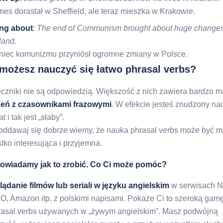
es dorastał w Sheffield, ale teraz mieszka w Krakowie.
ing about
:
The end of Communism brought about huge changes
land.
niec komunizmu przyniósł ogromne zmiany w Polsce.
możesz nauczyć się łatwo phrasal verbs?
czniki nie są odpowiedzią. Większość z nich zawiera bardzo m
zeń z czasownikami frazowymi
. W efekcie jesteś znudzony na
at i tak jest „słaby”.
oddawaj się dobrze wiemy, że nauka phrasal verbs może być 
tko interesująca i przyjemna.
owiadamy jak to zrobić. Co Ci może pomóc?
lądanie filmów lub seriali w języku angielskim
w serwisach Ne
O, Amazon itp. z polskimi napisami. Pokaże Ci to szeroką gam
rasal verbs używanych w „żywym angielskim”. Masz podwójną