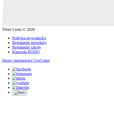
Three Lions © 2026
Polityka prywatności
Regulamin sprzedaży
Regulamin szkoły
Klauzula RODO
Strony internetowe CroCoder