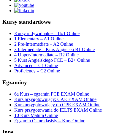
Kursy standardowe
Kursy indywidualne – 1to1 Online
1 Elementary – A1 Online
2 Pre-Intermediate – A2 Online
3 Intermediate – Kurs Angielski B1 Online
4 Upper-Intermediate – B2 Online
5 Kurs Angielskiego FCE – B2+ Online
Advanced – C1 Online
Proficiency – C2 Online
Egzaminy
6a Kurs – egzamin FCE EXAM Online
Kurs przygotowujący: CAE EXAM Online
Kurs przygotowujący do CPE EXAM Online
Kurs przygotowania do IELTS EXAM Online
10 Kurs Matura Online
Egzamin Ósmoklasisty – Kurs Online
Inne