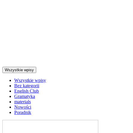
Wszystkie wpisy
Wszystkie wpisy
Bez kategorii
English Club
Gramatyka
materials
Nowości
Poradnik