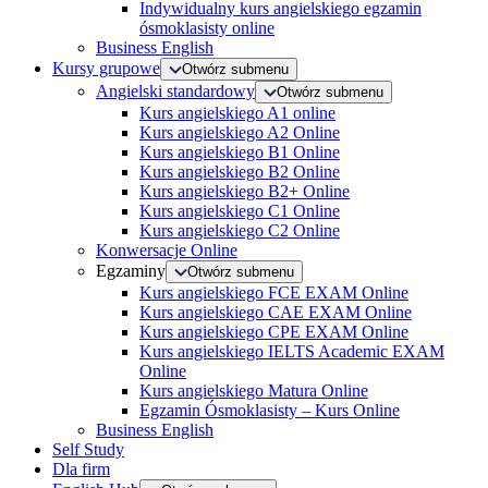
Indywidualny kurs angielskiego egzamin
ósmoklasisty online
Business English
Kursy grupowe
Otwórz submenu
Angielski standardowy
Otwórz submenu
Kurs angielskiego A1 online
Kurs angielskiego A2 Online
Kurs angielskiego B1 Online
Kurs angielskiego B2 Online
Kurs angielskiego B2+ Online
Kurs angielskiego C1 Online
Kurs angielskiego C2 Online
Konwersacje Online
Egzaminy
Otwórz submenu
Kurs angielskiego FCE EXAM Online
Kurs angielskiego CAE EXAM Online
Kurs angielskiego CPE EXAM Online
Kurs angielskiego IELTS Academic EXAM
Online
Kurs angielskiego Matura Online
Egzamin Ósmoklasisty – Kurs Online
Business English
Self Study
Dla firm