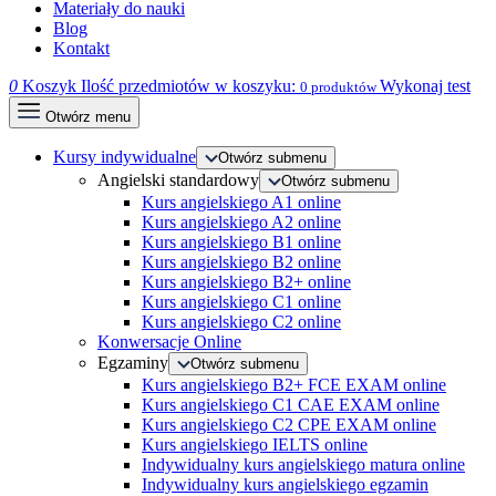
Materiały do nauki
Blog
Kontakt
0
Koszyk
Ilość przedmiotów w koszyku:
Wykonaj test
0 produktów
Otwórz menu
Kursy indywidualne
Otwórz submenu
Angielski standardowy
Otwórz submenu
Kurs angielskiego A1 online
Kurs angielskiego A2 online
Kurs angielskiego B1 online
Kurs angielskiego B2 online
Kurs angielskiego B2+ online
Kurs angielskiego C1 online
Kurs angielskiego C2 online
Konwersacje Online
Egzaminy
Otwórz submenu
Kurs angielskiego B2+ FCE EXAM online
Kurs angielskiego C1 CAE EXAM online
Kurs angielskiego C2 CPE EXAM online
Kurs angielskiego IELTS online
Indywidualny kurs angielskiego matura online
Indywidualny kurs angielskiego egzamin