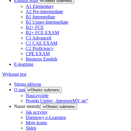
English Hub
Otwórz submenu
A1 Elementary
A2 Pre-Intermediate
B1 Intermediate
B2 Upper-Intermediate
B2+ FCE
B2+ FCE EXAM
C1 Advanced
C1 CAE EXAM
C2 Proficiency
CPE EXAM
Business English
E-learning
Wykonaj test
Strona główna
O nas
Otwórz submenu
Nauczyciele
Projekt Unijny „IntegrujeMY się”
Nasze metody
Otwórz submenu
Jak uczymy
Darmowy e-Learning
Moje konto
Sklep