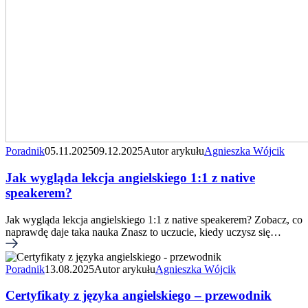
Poradnik
05.11.2025
09.12.2025
Autor arykułu
Agnieszka Wójcik
Jak wygląda lekcja angielskiego 1:1 z native
speakerem?
Jak wygląda lekcja angielskiego 1:1 z native speakerem? Zobacz, co
naprawdę daje taka nauka Znasz to uczucie, kiedy uczysz się…
Poradnik
13.08.2025
Autor arykułu
Agnieszka Wójcik
Certyfikaty z języka angielskiego – przewodnik