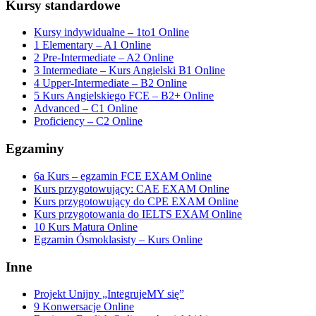
Kursy standardowe
Kursy indywidualne – 1to1 Online
1 Elementary – A1 Online
2 Pre-Intermediate – A2 Online
3 Intermediate – Kurs Angielski B1 Online
4 Upper-Intermediate – B2 Online
5 Kurs Angielskiego FCE – B2+ Online
Advanced – C1 Online
Proficiency – C2 Online
Egzaminy
6a Kurs – egzamin FCE EXAM Online
Kurs przygotowujący: CAE EXAM Online
Kurs przygotowujący do CPE EXAM Online
Kurs przygotowania do IELTS EXAM Online
10 Kurs Matura Online
Egzamin Ósmoklasisty – Kurs Online
Inne
Projekt Unijny „IntegrujeMY się”
9 Konwersacje Online