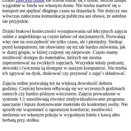
Dzięki
zajęciom online
nie trzeba ruszać się z domu. Można zasiąść
wygodnie w fotelu we własnym domu. Nie trzeba martwić się o
transport ani spędzać długiego czasu na dojazdach. Nie dotyczy nas
wówczas zatłoczona komunikacja publiczna ani obawa, że autobus
nie przyjedzie.
Dzięki brakowi konieczności wynajmowania sal lekcyjnych zajęcia
online z angielskiego są często tańsze od stacjonarnych. Pozwalają
więc one na oszczędność nie tylko czasu, ale i pieniędzy. Siedząc
przed komputerem, nie obawiamy się też tak bardzo mówienia, jak
w dużej grupie, w której czujemy się niepewnie. Często mamy
możliwość dostępu do materiałów, których nie można
zaprezentować na zwykłych zajęciach. Wszystkie teksty podcasty,
słowniki i ćwiczenia są dostępne w naszym komputerze. Nie trzeba
ich zgrywać na dysk, drukować czy przynosić z zajęć i składować.
Zajęcia online pozwalają też na większą dowolność doboru
godziny. Częściej bowiem odbywają się we wczesnych godzinach
rannych czy bardzo późnym wieczorem. Zajęcia prowadzone w
systemie 1:1 umożliwiają również zindywidualizowanie programu
nauczanie i lepsze dostosowanie materiału do konkretnej osoby. Nie
sposób nie wspomnieć o ogromnym komforcie, możliwości
siedzenia we własnym pokoju w wygodnym fotelu z kawą albo
herbatą przy stoliku.