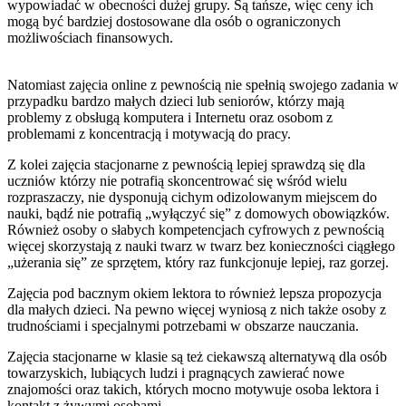
wypowiadać w obecności dużej grupy. Są tańsze, więc ceny ich
mogą być bardziej dostosowane dla osób o ograniczonych
możliwościach finansowych.
Natomiast zajęcia online z pewnością nie spełnią swojego zadania w
przypadku bardzo małych dzieci lub seniorów, którzy mają
problemy z obsługą komputera i Internetu oraz osobom z
problemami z koncentracją i motywacją do pracy.
Z kolei zajęcia stacjonarne z pewnością lepiej sprawdzą się dla
uczniów którzy nie potrafią skoncentrować się wśród wielu
rozpraszaczy, nie dysponują cichym odizolowanym miejscem do
nauki, bądź nie potrafią „wyłączyć się” z domowych obowiązków.
Również osoby o słabych kompetencjach cyfrowych z pewnością
więcej skorzystają z nauki twarz w twarz bez konieczności ciągłego
„użerania się” ze sprzętem, który raz funkcjonuje lepiej, raz gorzej.
Zajęcia pod bacznym okiem lektora to również lepsza propozycja
dla małych dzieci. Na pewno więcej wyniosą z nich także osoby z
trudnościami i specjalnymi potrzebami w obszarze nauczania.
Zajęcia stacjonarne w klasie są też ciekawszą alternatywą dla osób
towarzyskich, lubiących ludzi i pragnących zawierać nowe
znajomości oraz takich, których mocno motywuje osoba lektora i
kontakt z żywymi osobami.