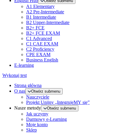
English Hub
Otwórz submenu
A1 Elementary
A2 Pre-Intermediate
B1 Intermediate
B2 Upper-Intermediate
B2+ FCE
B2+ FCE EXAM
C1 Advanced
C1 CAE EXAM
C2 Proficiency
CPE EXAM
Business English
E-learning
Wykonaj test
Strona główna
O nas
Otwórz submenu
Nauczyciele
Projekt Unijny „IntegrujeMY się”
Nasze metody
Otwórz submenu
Jak uczymy
Darmowy e-Learning
Moje konto
Sklep