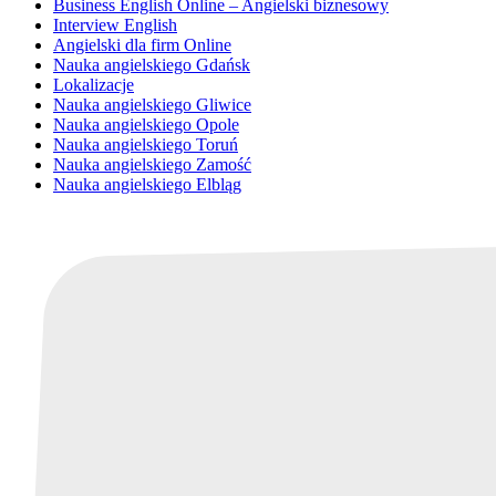
Business English Online – Angielski biznesowy
Interview English
Angielski dla firm Online
Nauka angielskiego Gdańsk
Lokalizacje
Nauka angielskiego Gliwice
Nauka angielskiego Opole
Nauka angielskiego Toruń
Nauka angielskiego Zamość
Nauka angielskiego Elbląg