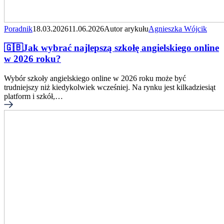
Poradnik
18.03.2026
11.06.2026
Autor arykułu
Agnieszka Wójcik
🇬🇧Jak wybrać najlepszą szkołę angielskiego online
w 2026 roku?
Wybór szkoły angielskiego online w 2026 roku może być
trudniejszy niż kiedykolwiek wcześniej. Na rynku jest kilkadziesiąt
platform i szkół,…