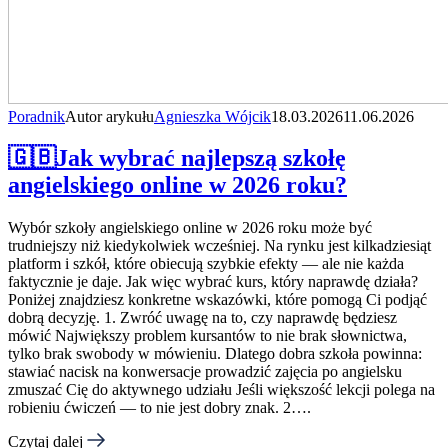
Poradnik
Autor arykułu
Agnieszka Wójcik
18.03.2026
11.06.2026
🇬🇧Jak wybrać najlepszą szkołę
angielskiego online w 2026 roku?
Wybór szkoły angielskiego online w 2026 roku może być
trudniejszy niż kiedykolwiek wcześniej. Na rynku jest kilkadziesiąt
platform i szkół, które obiecują szybkie efekty — ale nie każda
faktycznie je daje. Jak więc wybrać kurs, który naprawdę działa?
Poniżej znajdziesz konkretne wskazówki, które pomogą Ci podjąć
dobrą decyzję. 1. Zwróć uwagę na to, czy naprawdę będziesz
mówić Największy problem kursantów to nie brak słownictwa,
tylko brak swobody w mówieniu. Dlatego dobra szkoła powinna:
stawiać nacisk na konwersacje prowadzić zajęcia po angielsku
zmuszać Cię do aktywnego udziału Jeśli większość lekcji polega na
robieniu ćwiczeń — to nie jest dobry znak. 2….
Czytaj dalej