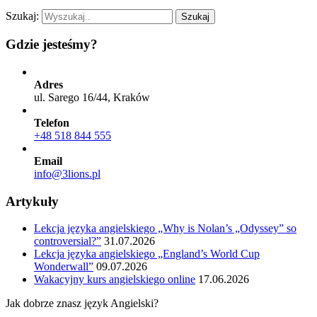
Szukaj:
Szukaj
Gdzie jesteśmy?
Adres
ul. Sarego 16/44, Kraków
Telefon
+48 518 844 555
Email
info@3lions.pl
Artykuły
Lekcja języka angielskiego „Why is Nolan’s „Odyssey” so
controversial?”
31.07.2026
Lekcja języka angielskiego „England’s World Cup
Wonderwall”
09.07.2026
Wakacyjny kurs angielskiego online
17.06.2026
Jak dobrze znasz język Angielski?