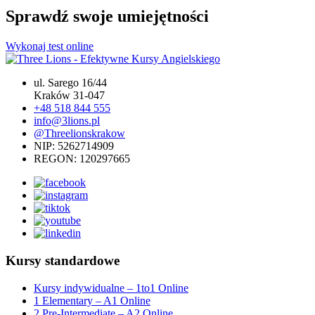
Sprawdź swoje umiejętności
Wykonaj test online
ul. Sarego 16/44
Kraków 31-047
+48 518 844 555
info@3lions.pl
@Threelionskrakow
NIP: 5262714909
REGON: 120297665
Kursy standardowe
Kursy indywidualne – 1to1 Online
1 Elementary – A1 Online
2 Pre-Intermediate – A2 Online