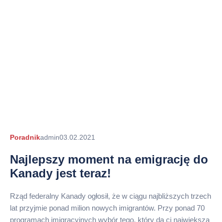
Autor
Poradnik
admin
03.02.2021
arykułu
Najlepszy moment na emigrację do
Kanady jest teraz!
Rząd federalny Kanady ogłosił, że w ciągu najbliższych trzech
lat przyjmie ponad milion nowych imigrantów. Przy ponad 70
programach imigracyjnych wybór tego, który da ci największą