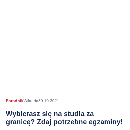
Autor
Poradnik
Wiktoria
30.10.2021
arykułu
Wybierasz się na studia za
granicę? Zdaj potrzebne egzaminy!