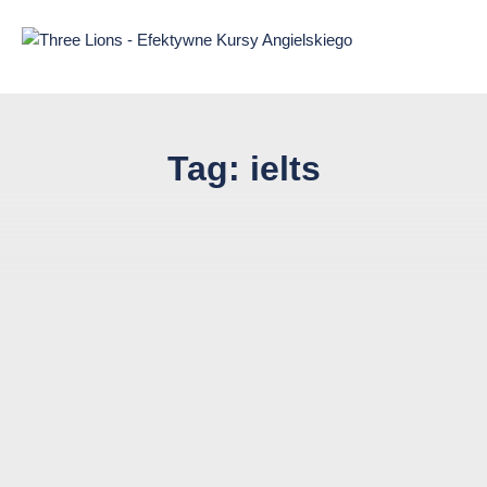
Przejdź
do
treści
strony
Tag:
ielts