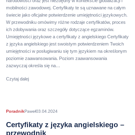
narodowości oraz jest niezbędny w kontekście globalizacji i
mobilności zawodowej. Certyfikaty te są uznawane na całym
świecie jako oficjalne potwierdzenie umiejętności językowych.
W przewodniku omówimy różne rodzaje certyfikatów, proces
ich zdobywania oraz szczegóły dotyczące egzaminów.
Umiejętności językowe a certyfikaty z angielskiego Certyfikaty
z języka angielskiego jest swoistym potwierdzeniem Twoich
umiejętności w posługiwaniu się tym językiem na określonym
poziomie zaawansowania. Poziom zaawansowania
zazwyczaj określa się na…
Czytaj dalej
Autor
Poradnik
Paweł
03.04.2024
arykułu
Certyfikaty z języka angielskiego –
przewodnik