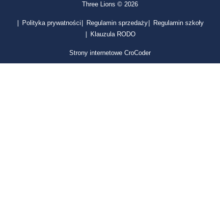
Three Lions © 2026
Polityka prywatności
Regulamin sprzedaży
Regulamin szkoły
Klauzula RODO
Strony internetowe CroCoder