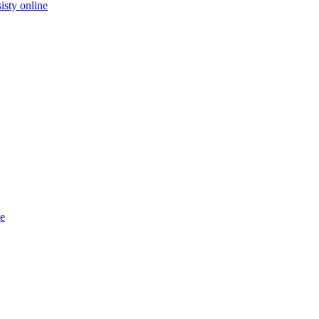
isty online
e