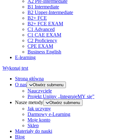
A2 Pre-Intermediate
B1 Intermediate
B2 Upper-Intermediate
B2+ FCE
B2+ FCE EXAM
C1 Advanced
C1 CAE EXAM
C2 Proficiency
CPE EXAM
Business English
E-learning
Wykonaj test
Strona główna
O nas
Otwórz submenu
Nauczyciele
Projekt Unijny „IntegrujeMY się”
Nasze metody
Otwórz submenu
Jak uczymy
Darmowy e-Learning
Moje konto
Sklep
Materiały do nauki
Blog