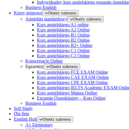
Indywidualny kurs angielskiego egzamin ósmoklas
Business English
Kursy grupowe
Otwórz submenu
Angielski standardowy
Otwórz submenu
Kurs angielskiego A1 online
Kurs angielskiego A2 Online
Kurs angielskiego B1 Online
Kurs angielskiego B2 Online
Kurs angielskiego B2+ Online
Kurs angielskiego C1 Online
Kurs angielskiego C2 Online
Konwersacje Online
Egzaminy
Otwórz submenu
Kurs angielskiego FCE EXAM Online
Kurs angielskiego CAE EXAM Online
Kurs angielskiego CPE EXAM Online
Kurs angielskiego IELTS Academic EXAM Onlin
Kurs angielskiego Matura Online
Egzamin Ósmoklasisty – Kurs Online
Business English
Self Study
Dla firm
English Hub
Otwórz submenu
A1 Elementary