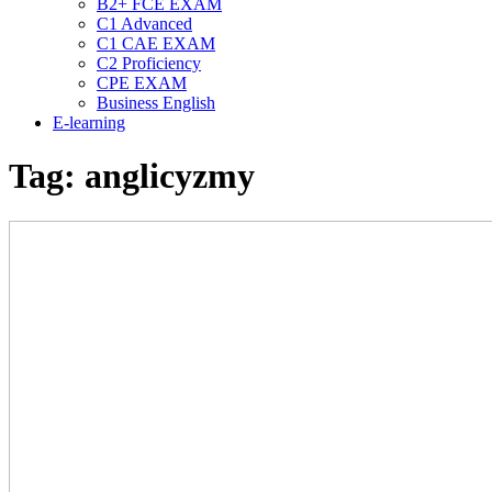
B2+ FCE EXAM
C1 Advanced
C1 CAE EXAM
C2 Proficiency
CPE EXAM
Business English
E-learning
Tag:
anglicyzmy