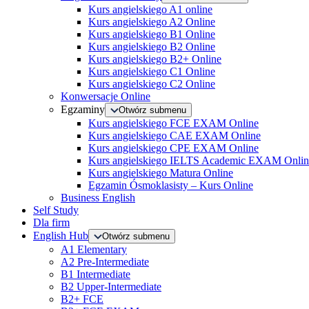
Kurs angielskiego A1 online
Kurs angielskiego A2 Online
Kurs angielskiego B1 Online
Kurs angielskiego B2 Online
Kurs angielskiego B2+ Online
Kurs angielskiego C1 Online
Kurs angielskiego C2 Online
Konwersacje Online
Egzaminy
Otwórz submenu
Kurs angielskiego FCE EXAM Online
Kurs angielskiego CAE EXAM Online
Kurs angielskiego CPE EXAM Online
Kurs angielskiego IELTS Academic EXAM Onlin
Kurs angielskiego Matura Online
Egzamin Ósmoklasisty – Kurs Online
Business English
Self Study
Dla firm
English Hub
Otwórz submenu
A1 Elementary
A2 Pre-Intermediate
B1 Intermediate
B2 Upper-Intermediate
B2+ FCE