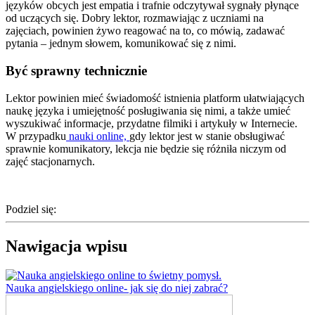
języków obcych jest empatia i trafnie odczytywał sygnały płynące
od uczących się. Dobry lektor, rozmawiając z uczniami na
zajęciach, powinien żywo reagować na to, co mówią, zadawać
pytania – jednym słowem, komunikować się z nimi.
Być sprawny technicznie
Lektor powinien mieć świadomość istnienia platform ułatwiających
naukę języka i umiejętność posługiwania się nimi, a także umieć
wyszukiwać informacje, przydatne filmiki i artykuły w Internecie.
W przypadku
nauki online,
gdy lektor jest w stanie obsługiwać
sprawnie komunikatory, lekcja nie będzie się różniła niczym od
zajęć stacjonarnych.
Podziel się:
Nawigacja wpisu
Nauka angielskiego online- jak się do niej zabrać?