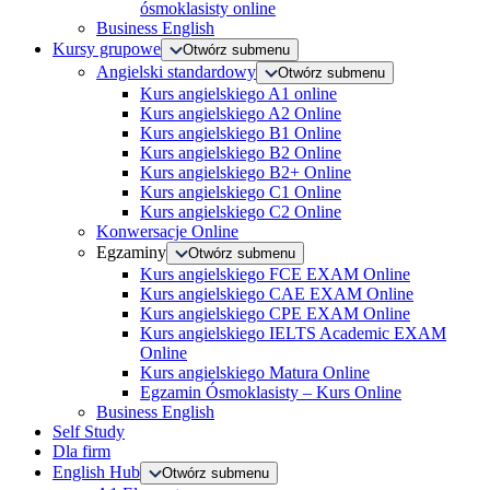
ósmoklasisty online
Business English
Kursy grupowe
Otwórz submenu
Angielski standardowy
Otwórz submenu
Kurs angielskiego A1 online
Kurs angielskiego A2 Online
Kurs angielskiego B1 Online
Kurs angielskiego B2 Online
Kurs angielskiego B2+ Online
Kurs angielskiego C1 Online
Kurs angielskiego C2 Online
Konwersacje Online
Egzaminy
Otwórz submenu
Kurs angielskiego FCE EXAM Online
Kurs angielskiego CAE EXAM Online
Kurs angielskiego CPE EXAM Online
Kurs angielskiego IELTS Academic EXAM
Online
Kurs angielskiego Matura Online
Egzamin Ósmoklasisty – Kurs Online
Business English
Self Study
Dla firm
English Hub
Otwórz submenu