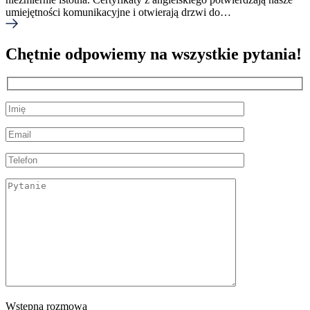
umiejętności komunikacyjne i otwierają drzwi do…
Chętnie odpowiemy na wszystkie pytania!
Wstępna rozmowa