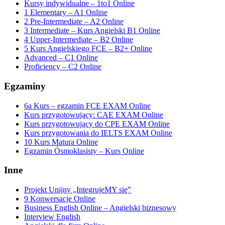
Kursy indywidualne – 1to1 Online
1 Elementary – A1 Online
2 Pre-Intermediate – A2 Online
3 Intermediate – Kurs Angielski B1 Online
4 Upper-Intermediate – B2 Online
5 Kurs Angielskiego FCE – B2+ Online
Advanced – C1 Online
Proficiency – C2 Online
Egzaminy
6a Kurs – egzamin FCE EXAM Online
Kurs przygotowujący: CAE EXAM Online
Kurs przygotowujący do CPE EXAM Online
Kurs przygotowania do IELTS EXAM Online
10 Kurs Matura Online
Egzamin Ósmoklasisty – Kurs Online
Inne
Projekt Unijny „IntegrujeMY się”
9 Konwersacje Online
Business English Online – Angielski biznesowy
Interview English