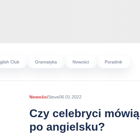
glish Club
Gramatyka
Nowości
Poradnik
Autor
Nowości
Steve
06.01.2022
arykułu
Czy celebryci mówią
po angielsku?