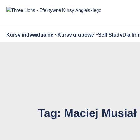
Przejdź
do
treści
strony
Otwórz
Otwórz
Kursy indywidualne
Kursy grupowe
Self Study
Dla fir
submenu
submenu
Tag:
Maciej Musiał