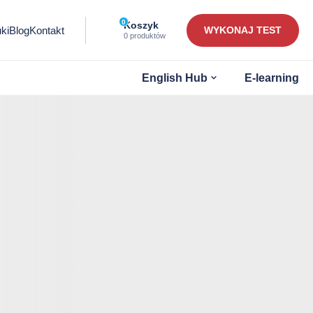
0
Ilość
Koszyk
ki
Blog
Kontakt
WYKONAJ TEST
przedmiotów
0 produktów
w
koszyku:
Otwórz
English Hub
E-learning
submenu