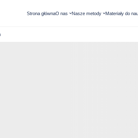
Otwórz
Otwórz
Strona główna
O nas
Nasze metody
Materiały do nau
submenu
submenu
m