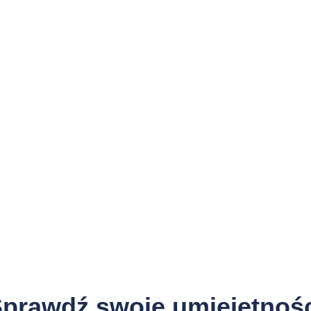
Jak dobrze znasz język Angielski?
prawdź swoje umiejętnoś