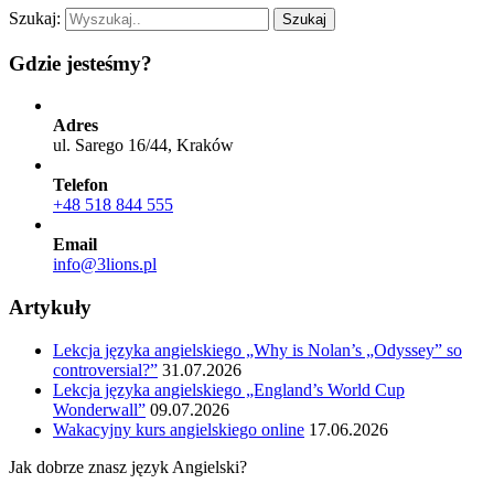
Szukaj:
Szukaj
Gdzie jesteśmy?
Adres
ul. Sarego 16/44, Kraków
Telefon
+48 518 844 555
Email
info@3lions.pl
Artykuły
Lekcja języka angielskiego „Why is Nolan’s „Odyssey” so
controversial?”
31.07.2026
Lekcja języka angielskiego „England’s World Cup
Wonderwall”
09.07.2026
Wakacyjny kurs angielskiego online
17.06.2026
Jak dobrze znasz język Angielski?