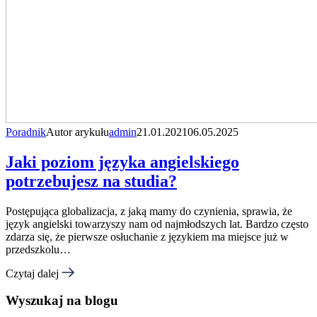
Poradnik
Autor arykułu
admin
21.01.2021
06.05.2025
Jaki poziom języka angielskiego
potrzebujesz na studia?
Postępująca globalizacja, z jaką mamy do czynienia, sprawia, że
język angielski towarzyszy nam od najmłodszych lat. Bardzo często
zdarza się, że pierwsze osłuchanie z językiem ma miejsce już w
przedszkolu…
Czytaj dalej
Wyszukaj na blogu