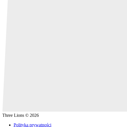
Three Lions © 2026
Polityka prywatności