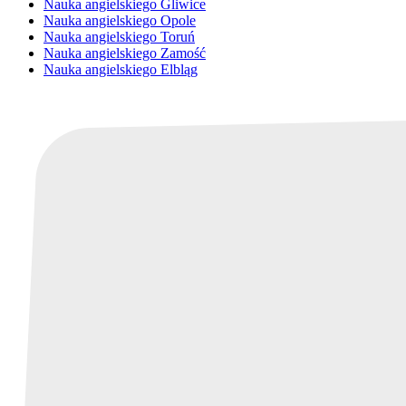
Nauka angielskiego Gliwice
Nauka angielskiego Opole
Nauka angielskiego Toruń
Nauka angielskiego Zamość
Nauka angielskiego Elbląg