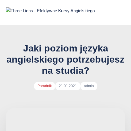
Przejdź
do
treści
strony
Jaki poziom języka
angielskiego potrzebujesz
na studia?
Autor
Poradnik
21.01.2021
admin
arykułu