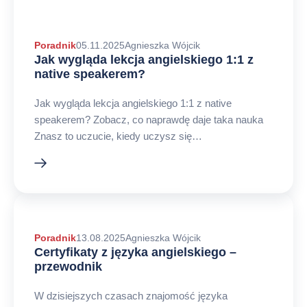
Autor
Poradnik
05.11.2025
Agnieszka Wójcik
Jak wygląda lekcja angielskiego 1:1 z
arykułu
native speakerem?
Jak wygląda lekcja angielskiego 1:1 z native
speakerem? Zobacz, co naprawdę daje taka nauka
Znasz to uczucie, kiedy uczysz się…
Autor
Poradnik
13.08.2025
Agnieszka Wójcik
Certyfikaty z języka angielskiego –
arykułu
przewodnik
W dzisiejszych czasach znajomość języka