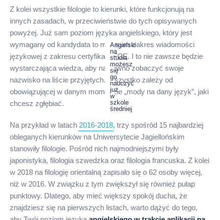
Z kolei wszystkie filologie to kierunki, które funkcjonują na
innych zasadach, w przeciwieństwie do tych opisywanych
powyżej. Już sam poziom języka angielskiego, który jest
wymagany od kandydata to minimum zakres wiadomości
Angielski
na
językowej z zakresu certyfikatu FCE. I to nie zawsze będzie
studia
możesz
wystarczająca wiedza, aby na pewno zobaczyć swoje
się
go
nazwisko na liście przyjętych. Wszystko zależy od
nauczyć
już
obowiązującej w danym momencie „mody na dany język”, jaki
w
szkole
chcesz zgłębiać.
średniej
Na przykład w latach
2016-2018
, trzy spośród 15 najbardziej
obleganych kierunków na Uniwersytecie Jagiellońskim
stanowiły filologie. Pośród nich najmodniejszymi były
japonistyka, filologia szwedzka oraz filologia francuska. Z kolei
w 2018 na filologię orientalną zapisało się o 62 osoby więcej,
niż w 2016. W związku z tym zwiększył się również pułap
punktowy. Dlatego, aby mieć większy spokój ducha, że
znajdziesz się na pierwszych listach, warto dążyć do tego,
aby Twój poziom języka
angielskiego w trakcie aplikacji na