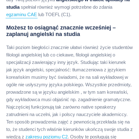
studia
spełniał również wymogi potrzebne do zdania
egzaminu CAE
lub TOEFL (C1).
Możesz to osiągnąć znacznie wcześniej –
zaplanuj angielski na studia
Taki poziom biegłości znacznie ułatwi również życie studentów
filologii angielskiej lub co ciekawe, filologii angielskiej o
specjalizacji zawierający inny język. Studiując taki kierunek
jak język angielski, specjalność: tłumaczeniowa z językiem
koreańskim musimy być świadomi, że na sali wykładowej w
ogóle nie usłyszymy języka polskiego. Wszystkie przedmioty,
prowadzone są w języku angielskim , w tym sam koreański,
gdy wykładowca musi objaśnić np. zagadnienie gramatyczne.
Najczęściej funkcjonują tak zarówno native speakerzy
zatrudnieni na uczelni, jak i polscy nauczyciele akademiccy.
Ten sposób prowadzenia zajęć z pewnością przekłada się na
to, że studenci tych właśnie kierunków ukończą swoje studia z
wiedzą z
zakresu poziomu C2
. Osoby te posługują się