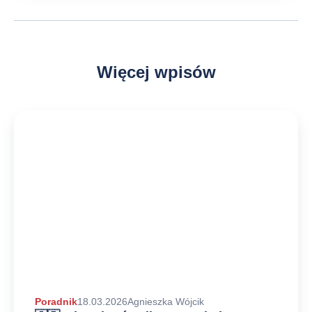
Więcej wpisów
Autor
Poradnik
18.03.2026
Agnieszka Wójcik