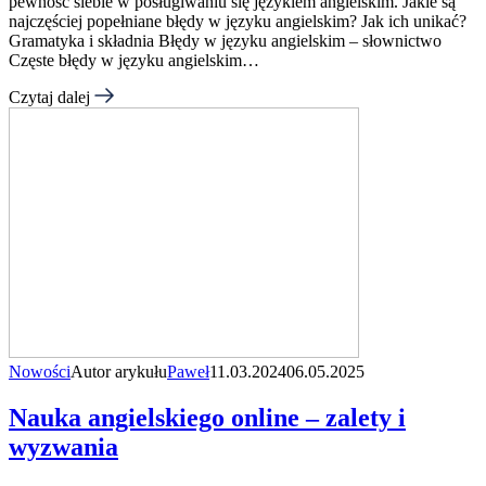
pewność siebie w posługiwaniu się językiem angielskim. Jakie są
najczęściej popełniane błędy w języku angielskim? Jak ich unikać?
Gramatyka i składnia Błędy w języku angielskim – słownictwo
Częste błędy w języku angielskim…
Czytaj dalej
Nowości
Autor arykułu
Paweł
11.03.2024
06.05.2025
Nauka angielskiego online – zalety i
wyzwania