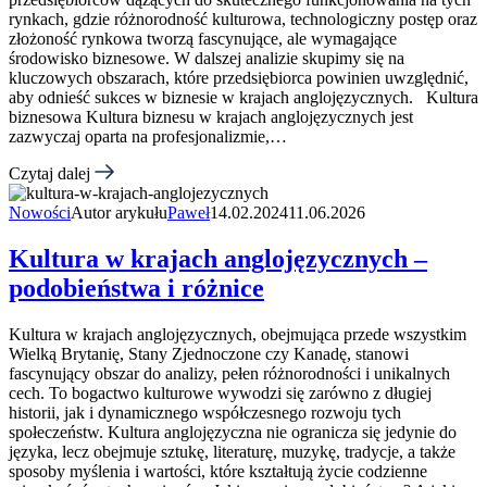
rynkach, gdzie różnorodność kulturowa, technologiczny postęp oraz
złożoność rynkowa tworzą fascynujące, ale wymagające
środowisko biznesowe. W dalszej analizie skupimy się na
kluczowych obszarach, które przedsiębiorca powinien uwzględnić,
aby odnieść sukces w biznesie w krajach anglojęzycznych. Kultura
biznesowa Kultura biznesu w krajach anglojęzycznych jest
zazwyczaj oparta na profesjonalizmie,…
Czytaj dalej
Nowości
Autor arykułu
Paweł
14.02.2024
11.06.2026
Kultura w krajach anglojęzycznych –
podobieństwa i różnice
Kultura w krajach anglojęzycznych, obejmująca przede wszystkim
Wielką Brytanię, Stany Zjednoczone czy Kanadę, stanowi
fascynujący obszar do analizy, pełen różnorodności i unikalnych
cech. To bogactwo kulturowe wywodzi się zarówno z długiej
historii, jak i dynamicznego współczesnego rozwoju tych
społeczeństw. Kultura anglojęzyczna nie ogranicza się jedynie do
języka, lecz obejmuje sztukę, literaturę, muzykę, tradycje, a także
sposoby myślenia i wartości, które kształtują życie codzienne