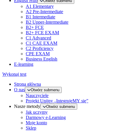
English Hub
Otwórz submenu
A1 Elementary
A2 Pre-Intermediate
B1 Intermediate
B2 Upper-Intermediate
B2+ FCE
B2+ FCE EXAM
C1 Advanced
C1 CAE EXAM
C2 Proficiency
CPE EXAM
Business English
E-learning
Wykonaj test
Strona główna
O nas
Otwórz submenu
Nauczyciele
Projekt Unijny „IntegrujeMY się”
Nasze metody
Otwórz submenu
Jak uczymy
Darmowy e-Learning
Moje konto
Sklep