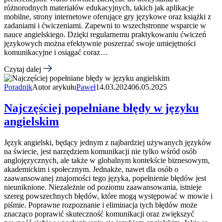
różnorodnych materiałów edukacyjnych, takich jak aplikacje
mobilne, strony internetowe oferujące gry językowe oraz książki z
zadaniami i ćwiczeniami. Zapewni to wszechstronne wsparcie w
nauce angielskiego. Dzięki regularnemu praktykowaniu ćwiczeń
językowych można efektywnie poszerzać swoje umiejętności
komunikacyjne i osiągać coraz…
Czytaj dalej
Poradnik
Autor arykułu
Paweł
14.03.2024
06.05.2025
Najczęściej popełniane błędy w języku
angielskim
Język angielski, będący jednym z najbardziej używanych języków
na świecie, jest narzędziem komunikacji nie tylko wśród osób
anglojęzycznych, ale także w globalnym kontekście biznesowym,
akademickim i społecznym. Jednakże, nawet dla osób o
zaawansowanej znajomości tego języka, popełnienie błędów jest
nieuniknione. Niezależnie od poziomu zaawansowania, istnieje
szereg powszechnych błędów, które mogą występować w mowie i
piśmie. Poprawne rozpoznanie i eliminacja tych błędów może
znacząco poprawić skuteczność komunikacji oraz zwiększyć