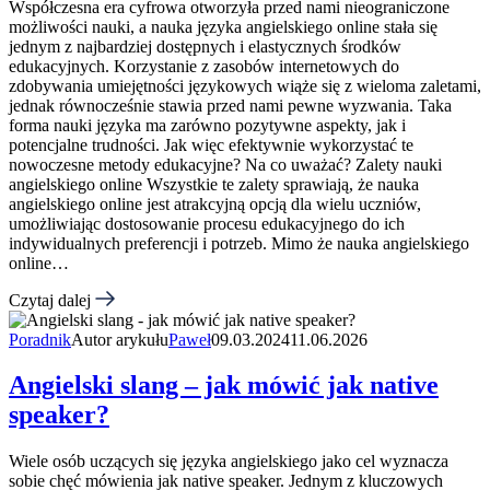
Współczesna era cyfrowa otworzyła przed nami nieograniczone
możliwości nauki, a nauka języka angielskiego online stała się
jednym z najbardziej dostępnych i elastycznych środków
edukacyjnych. Korzystanie z zasobów internetowych do
zdobywania umiejętności językowych wiąże się z wieloma zaletami,
jednak równocześnie stawia przed nami pewne wyzwania. Taka
forma nauki języka ma zarówno pozytywne aspekty, jak i
potencjalne trudności. Jak więc efektywnie wykorzystać te
nowoczesne metody edukacyjne? Na co uważać? Zalety nauki
angielskiego online Wszystkie te zalety sprawiają, że nauka
angielskiego online jest atrakcyjną opcją dla wielu uczniów,
umożliwiając dostosowanie procesu edukacyjnego do ich
indywidualnych preferencji i potrzeb. Mimo że nauka angielskiego
online…
Czytaj dalej
Poradnik
Autor arykułu
Paweł
09.03.2024
11.06.2026
Angielski slang – jak mówić jak native
speaker?
Wiele osób uczących się języka angielskiego jako cel wyznacza
sobie chęć mówienia jak native speaker. Jednym z kluczowych