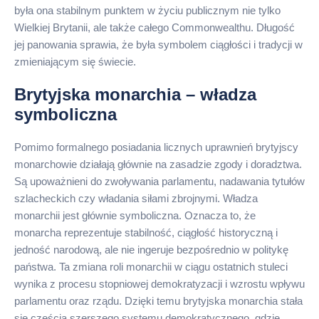
była ona stabilnym punktem w życiu publicznym nie tylko
Wielkiej Brytanii, ale także całego Commonwealthu. Długość
jej panowania sprawia, że była symbolem ciągłości i tradycji w
zmieniającym się świecie.
Brytyjska monarchia – władza
symboliczna
Pomimo formalnego posiadania licznych uprawnień brytyjscy
monarchowie działają głównie na zasadzie zgody i doradztwa.
Są upoważnieni do zwoływania parlamentu, nadawania tytułów
szlacheckich czy władania siłami zbrojnymi. Władza
monarchii jest głównie symboliczna. Oznacza to, że ​​
monarcha reprezentuje stabilność, ciągłość historyczną i
jedność narodową, ale nie ingeruje bezpośrednio w politykę
państwa. Ta zmiana roli monarchii w ciągu ostatnich stuleci
wynika z procesu stopniowej demokratyzacji i wzrostu wpływu
parlamentu oraz rządu. Dzięki temu brytyjska monarchia stała
się częścią szerszego systemu demokratycznego, gdzie