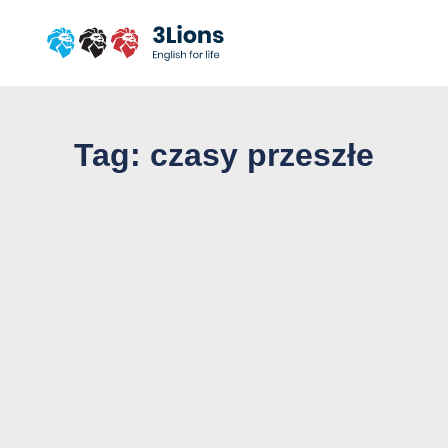
Przejdź
do
treści
strony
Tag:
czasy przeszłe