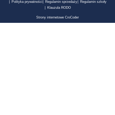
Polityka prywatności
Regulamin sprzedaży
Regulamin szkoły
Klauzula RODO
Strony internetowe CroCoder