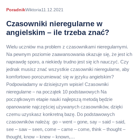
Autor
Poradnik
Wiktoria
11.12.2021
arykułu
Czasowniki nieregularne w
angielskim – ile trzeba znać?
Wielu uczniów ma problem z czasownikami nieregularnymi.
Na pewnym poziomie zaawansowania okazuje się, że jest ich
naprawdę sporo, a niekiedy trudno jest się ich nauczyć. Czy
jednak musisz znać wszystkie czasowniki nieregularne, aby
komfortowo porozumiewać się w języku angielskim?
Podpowiadamy w dzisiejszym wpisie! Czasowniki
nieregularne – na początek 10 podstawowych Na
początkowym etapie nauki najlepszą metodą będzie
opanowanie najczęściej używanych czasowników, dzięki
czemu uzyskasz konkretną bazę. Do podstawowych
czasowników należą: go – went – gone, say – said – said,
see – saw – seen, come – came – come, think – thought –
thought, know – knew – known,…