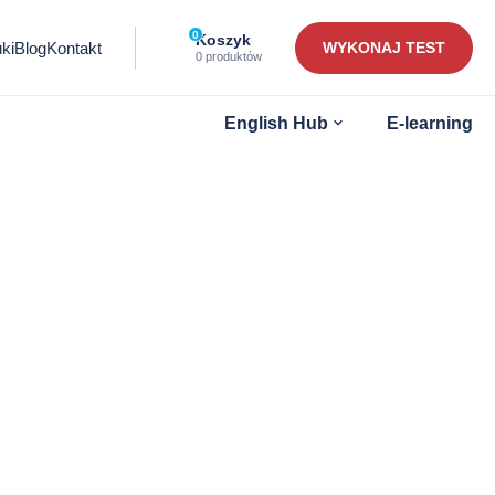
0
Ilość
Koszyk
ki
Blog
Kontakt
WYKONAJ TEST
przedmiotów
0 produktów
w
koszyku:
Otwórz
English Hub
E-learning
submenu