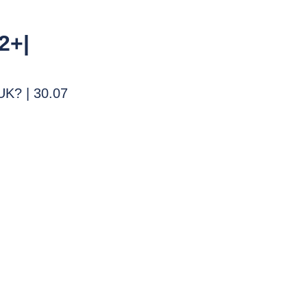
2+|
UK? | 30.07