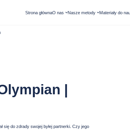
Otwórz
Otwórz
Strona główna
O nas
Nasze metody
Materiały do nau
submenu
submenu
m
Olympian |
 się do zdrady swojej byłej partnerki. Czy jego