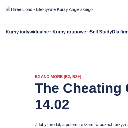
Przejdź
do
treści
strony
Otwórz
Otwórz
Kursy indywidualne
Kursy grupowe
Self Study
Dla fir
submenu
submenu
B2 AND MORE |B2, B2+|
The Cheating 
14.02
Zdobył medal, a potem ze łzami w oczach przyznał