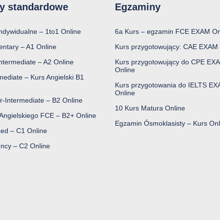
y standardowe
Egzaminy
indywidualne – 1to1 Online
6a Kurs – egzamin FCE EXAM On
entary – A1 Online
Kurs przygotowujący: CAE EXAM 
ntermediate – A2 Online
Kurs przygotowujący do CPE EX
Online
mediate – Kurs Angielski B1
Kurs przygotowania do IELTS E
Online
r-Intermediate – B2 Online
10 Kurs Matura Online
 Angielskiego FCE – B2+ Online
Egzamin Ósmoklasisty – Kurs Onl
ed – C1 Online
ency – C2 Online