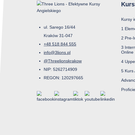
Kurs
Kursy 
ul. Sarego 16/44
1 Elem
Kraków 31-047
2 Pre-I
+48 518 844 555
3 Inter
Online
info@3lions.pl
@Threelionskrakow
4 Uppe
NIP: 5262714909
5 Kurs
REGON: 120297665
Advanc
Profici