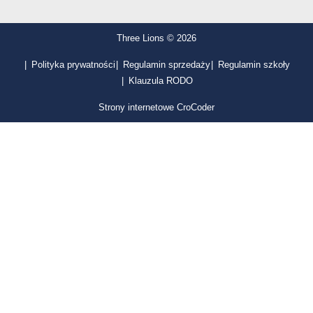
Three Lions © 2026
Polityka prywatności
Regulamin sprzedaży
Regulamin szkoły
Klauzula RODO
Strony internetowe CroCoder