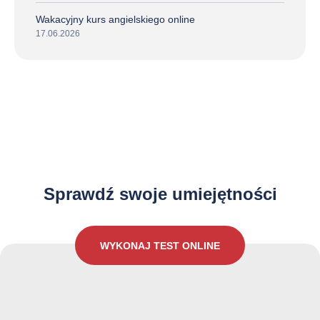
Wakacyjny kurs angielskiego online
17.06.2026
Jak dobrze znasz język Angielski?
Sprawdź swoje umiejętności
WYKONAJ TEST ONLINE