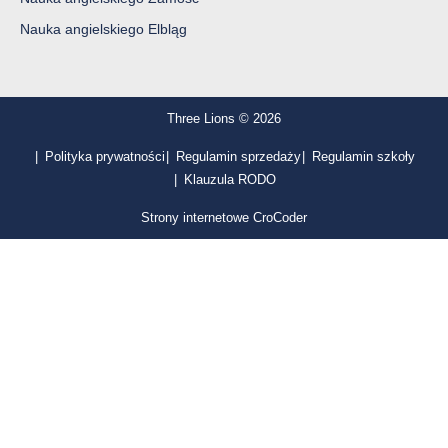
Nauka angielskiego Elbląg
Three Lions © 2026
Polityka prywatności
Regulamin sprzedaży
Regulamin szkoły
Klauzula RODO
Strony internetowe CroCoder