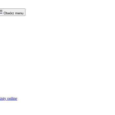
Otwórz menu
isty online