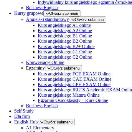
Indywidualny kurs angielskiego egzamin ósmoklas
Business English
Kursy grupowe
Otwórz submenu
Angielski standardowy
Otwórz submenu
Kurs angielskiego A1 online
Kurs angielskiego A2 Online
Kurs angielskiego B1 Online
Kurs angielskiego B2 Online
Kurs angielskiego B2+ Online
Kurs angielskiego C1 Online
Kurs angielskiego C2 Online
Konwersacje Online
Egzaminy
Otwórz submenu
Kurs angielskiego FCE EXAM Online
Kurs angielskiego CAE EXAM Online
Kurs angielskiego CPE EXAM Online
Kurs angielskiego IELTS Academic EXAM Onlin
Kurs angielskiego Matura Online
Egzamin Ósmoklasisty – Kurs Online
Business English
Self Study
Dla firm
English Hub
Otwórz submenu
A1 Elementary