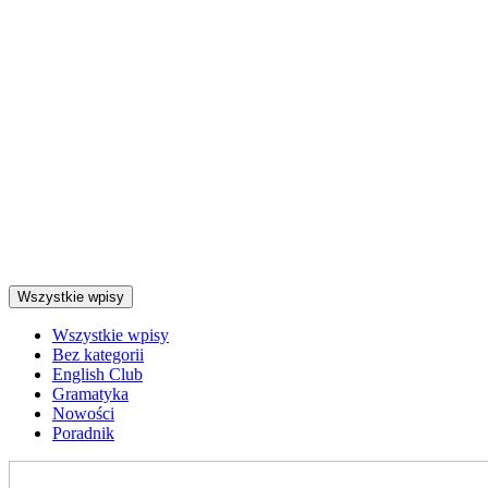
Wszystkie wpisy
Wszystkie wpisy
Bez kategorii
English Club
Gramatyka
Nowości
Poradnik