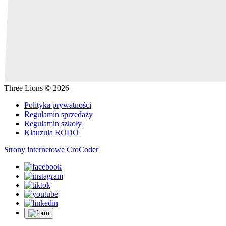
Three Lions © 2026
Polityka prywatności
Regulamin sprzedaży
Regulamin szkoły
Klauzula RODO
Strony internetowe CroCoder