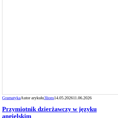
Gramatyka
Autor arykułu
3lions
14.05.2026
11.06.2026
Przymiotnik dzierżawczy w języku
angielskim