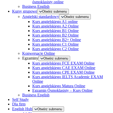
ósmoklasisty online
Business English
Kursy grupowe
Otwórz submenu
Angielski standardowy
Otwórz submenu
Kurs angielskiego A1 online
Kurs angielskiego A2 Online
Kurs angielskiego B1 Online
Kurs angielskiego B2 Online
Kurs angielskiego B2+ Online
Kurs angielskiego C1 Online
Kurs angielskiego C2 Online
Konwersacje Online
Egzaminy
Otwórz submenu
Kurs angielskiego FCE EXAM Online
Kurs angielskiego CAE EXAM Online
Kurs angielskiego CPE EXAM Online
Kurs angielskiego IELTS Academic EXAM
Online
Kurs angielskiego Matura Online
Egzamin Ósmoklasisty – Kurs Online
Business English
Self Study
Dla firm
English Hub
Otwórz submenu