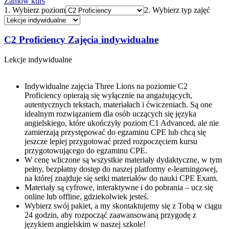
Zamów kurs
1. Wybierz poziom
2. Wybierz typ zajęć
C2 Proficiency Zajęcia indywidualne
Lekcje indywidualne
Indywidualne zajęcia Three Lions na poziomie C2
Proficiency opierają się wyłącznie na angażujących,
autentycznych tekstach, materiałach i ćwiczeniach. Są one
idealnym rozwiązaniem dla osób uczących się języka
angielskiego, które ukończyły poziom C1 Advanced, ale nie
zamierzają przystępować do egzaminu CPE lub chcą się
jeszcze lepiej przygotować przed rozpoczęciem kursu
przygotowującego do egzaminu CPE.
W cenę wliczone są wszystkie materiały dydaktyczne, w tym
pełny, bezpłatny dostęp do naszej platformy e-learningowej,
na której znajduje się setki materiałów do nauki CPE Exam.
Materiały są cyfrowe, interaktywne i do pobrania – ucz się
online lub offline, gdziekolwiek jesteś.
Wybierz swój pakiet, a my skontaktujemy się z Tobą w ciągu
24 godzin, aby rozpocząć zaawansowaną przygodę z
językiem angielskim w naszej szkole!