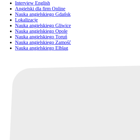
Interview English
Angielski dla firm Online
Nauka angielskiego Gdańsk
Lokalizacje
Nauka angielskiego Gliwice
Nauka angielskiego Opole
Nauka angielskiego Toruń
Nauka angielskiego Zamość
Nauka angielskiego Elbląg