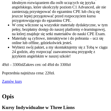
idealnym rozwiązaniem dla osób uczących się języka
angielskiego, które ukończyły poziom C1 Advanced, ale nie
zamierzają przystępować do egzaminu CPE lub chcą się
jeszcze lepiej przygotować przed rozpoczęciem kursu
przygotowującego do egzaminu CPE.
W cenę wliczone są wszystkie materiały dydaktyczne, w tym
pełny, bezpłatny dostęp do naszej platformy e-learningowej,
na której znajduje się setki materiałów do nauki CPE Exam.
Materiały są cyfrowe, interaktywne i do pobrania – ucz się
online lub offline, gdziekolwiek jesteś.
Wybierz swój pakiet, a my skontaktujemy się z Tobą w ciągu
24 godzin, aby rozpocząć zaawansowaną przygodę z
językiem angielskim w naszej szkole!
49
zł
–
3300
zł
Zakres cen: od 49zł do 3300zł
Poprzednia najniższa cena:
220
zł
.
Zamów kurs
Opis
Kursy Indywidualne w Three Lions