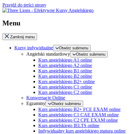
Przejdź do treści strony
Menu
Zamknij menu
Kursy indywidualne
Otwórz submenu
Angielski standardowy
Otwórz submenu
Kurs angielskiego A1 online
Kurs angielskiego A2 online
Kurs angielskiego B1 online
Kurs angielskiego B2 online
Kurs angielskiego B2+ online
Kurs angielskiego C1 online
Kurs angielskiego C2 online
Konwersacje Online
Egzaminy
Otwórz submenu
Kurs angielskiego B2+ FCE EXAM online
Kurs angielskiego C1 CAE EXAM online
Kurs angielskiego C2 CPE EXAM online
Kurs angielskiego IELTS online
Indywidualny kurs angielskiego matura online