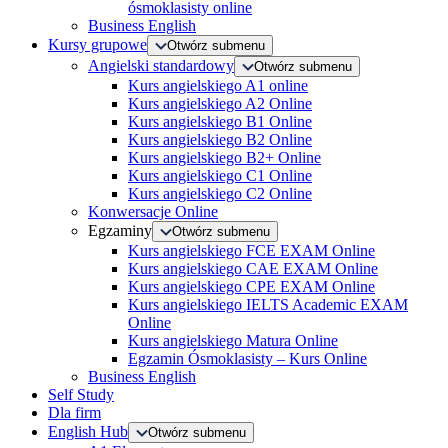
ósmoklasisty online
Business English
Kursy grupowe
Otwórz submenu
Angielski standardowy
Otwórz submenu
Kurs angielskiego A1 online
Kurs angielskiego A2 Online
Kurs angielskiego B1 Online
Kurs angielskiego B2 Online
Kurs angielskiego B2+ Online
Kurs angielskiego C1 Online
Kurs angielskiego C2 Online
Konwersacje Online
Egzaminy
Otwórz submenu
Kurs angielskiego FCE EXAM Online
Kurs angielskiego CAE EXAM Online
Kurs angielskiego CPE EXAM Online
Kurs angielskiego IELTS Academic EXAM
Online
Kurs angielskiego Matura Online
Egzamin Ósmoklasisty – Kurs Online
Business English
Self Study
Dla firm
English Hub
Otwórz submenu