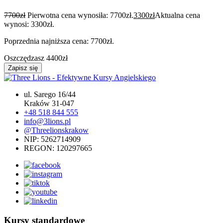
7700
zł
Pierwotna cena wynosiła: 7700zł.
3300
zł
Aktualna cena
wynosi: 3300zł.
Poprzednia najniższa cena:
7700
zł
.
Oszczędzasz 4400zł
Zapisz się
ul. Sarego 16/44
Kraków 31-047
+48 518 844 555
info@3lions.pl
@Threelionskrakow
NIP: 5262714909
REGON: 120297665
Kursy standardowe