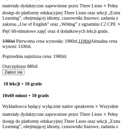
materiały dydaktyczne zapewnione przez Three Lions ⭐️ Pełny
dostęp do platformy edukacyjnej Three Lions oraz sekcji „Extra
Learning”, obejmującej idiomy, czasowniki frazowe, zadania z
zakresu „Use of English” oraz „Writing” z egzaminu C2 CPE ⭐️
Pięć 60-minutowe zajęć oraz 4 dodatkowych lekcji gratis.
1980
zł
Pierwotna cena wynosiła: 1980zł.
1100
zł
Aktualna cena
wynosi: 1100zł.
Poprzednia najniższa cena:
1980
zł
.
Oszczędzasz 880zł
Zapisz się
10 lekcji + 10 gratis
10x60 minut + 10 gratis
Wykładowca będący wyłącznie native speakerem ⭐️ Wszystkie
materiały dydaktyczne zapewnione przez Three Lions ⭐️ Pełny
dostęp do platformy edukacyjnej Three Lions oraz sekcji „Extra
Learning”, obejmującej idiomy, czasowniki frazowe, zadania z