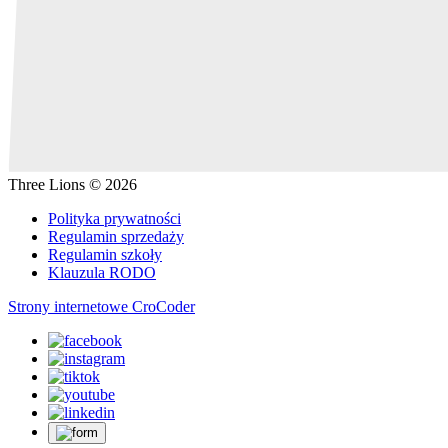
Three Lions © 2026
Polityka prywatności
Regulamin sprzedaży
Regulamin szkoły
Klauzula RODO
Strony internetowe CroCoder