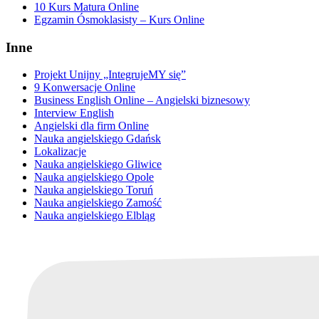
10 Kurs Matura Online
Egzamin Ósmoklasisty – Kurs Online
Inne
Projekt Unijny „IntegrujeMY się”
9 Konwersacje Online
Business English Online – Angielski biznesowy
Interview English
Angielski dla firm Online
Nauka angielskiego Gdańsk
Lokalizacje
Nauka angielskiego Gliwice
Nauka angielskiego Opole
Nauka angielskiego Toruń
Nauka angielskiego Zamość
Nauka angielskiego Elbląg