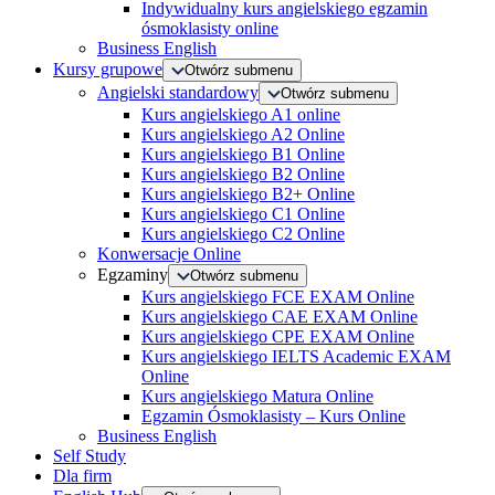
Indywidualny kurs angielskiego egzamin
ósmoklasisty online
Business English
Kursy grupowe
Otwórz submenu
Angielski standardowy
Otwórz submenu
Kurs angielskiego A1 online
Kurs angielskiego A2 Online
Kurs angielskiego B1 Online
Kurs angielskiego B2 Online
Kurs angielskiego B2+ Online
Kurs angielskiego C1 Online
Kurs angielskiego C2 Online
Konwersacje Online
Egzaminy
Otwórz submenu
Kurs angielskiego FCE EXAM Online
Kurs angielskiego CAE EXAM Online
Kurs angielskiego CPE EXAM Online
Kurs angielskiego IELTS Academic EXAM
Online
Kurs angielskiego Matura Online
Egzamin Ósmoklasisty – Kurs Online
Business English
Self Study
Dla firm