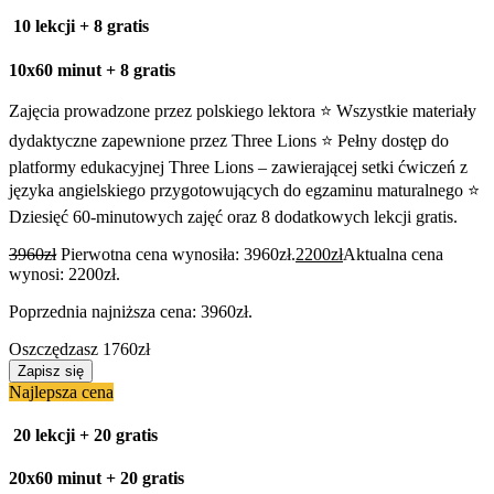
10 lekcji + 8 gratis
10x60 minut + 8 gratis
Zajęcia prowadzone przez polskiego lektora ⭐️ Wszystkie materiały
dydaktyczne zapewnione przez Three Lions ⭐️ Pełny dostęp do
platformy edukacyjnej Three Lions – zawierającej setki ćwiczeń z
języka angielskiego przygotowujących do egzaminu maturalnego ⭐️
Dziesięć 60-minutowych zajęć oraz 8 dodatkowych lekcji gratis.
3960
zł
Pierwotna cena wynosiła: 3960zł.
2200
zł
Aktualna cena
wynosi: 2200zł.
Poprzednia najniższa cena:
3960
zł
.
Oszczędzasz 1760zł
Zapisz się
Najlepsza cena
20 lekcji + 20 gratis
20x60 minut + 20 gratis