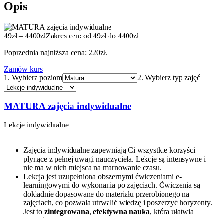
Opis
49
zł
–
4400
zł
Zakres cen: od 49zł do 4400zł
Poprzednia najniższa cena:
220
zł
.
Zamów kurs
1. Wybierz poziom
2. Wybierz typ zajęć
MATURA zajęcia indywidualne
Lekcje indywidualne
Zajęcia indywidualne zapewniają Ci wszystkie korzyści
płynące z pełnej uwagi nauczyciela. Lekcje są intensywne i
nie ma w nich miejsca na marnowanie czasu.
Lekcja jest uzupełniona obszernymi ćwiczeniami e-
learningowymi do wykonania po zajęciach. Ćwiczenia są
dokładnie dopasowane do materiału przerobionego na
zajęciach, co pozwala utrwalić wiedzę i poszerzyć horyzonty.
Jest to
zintegrowana
,
efektywna
nauka
, która ułatwia