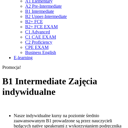
A1 Elementary
A2 Pre-Intermediate
B1 Intermediate
B2 Upper-Intermediate
B2+ FCE
B2+ FCE EXAM
C1 Advanced
C1 CAE EXAM
C2 Proficiency
CPE EXAM
Business English
E-learning
Promocja!
B1 Intermediate Zajęcia
indywidualne
Nasze indywidualne kursy na poziomie średnio
zaawansowanym B1 prowadzone są przez nauczycieli
będących native speakerami z wykorzystaniem podręcznika