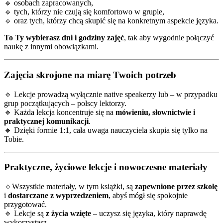
🔹 osobach zapracowanych,
🔹 tych, którzy nie czują się komfortowo w grupie,
🔹 oraz tych, którzy chcą skupić się na konkretnym aspekcie języka.
To Ty wybierasz dni i godziny zajęć
, tak aby wygodnie połączyć
naukę z innymi obowiązkami.
Zajęcia skrojone na miarę Twoich potrzeb
🔹 Lekcje prowadzą wyłącznie native speakerzy lub – w przypadku
grup początkujących – polscy lektorzy.
🔹 Każda lekcja koncentruje się na
mówieniu, słownictwie i
praktycznej komunikacji
.
🔹 Dzięki formie 1:1, cała uwaga nauczyciela skupia się tylko na
Tobie.
Praktyczne, życiowe lekcje i nowoczesne materiały
🔹Wszystkie materiały, w tym książki, są
zapewnione przez szkołę
i
dostarczane z wyprzedzeniem
, abyś mógł się spokojnie
przygotować.
🔹 Lekcje są
z życia wzięte
– uczysz się języka, który naprawdę
wykorzystasz.