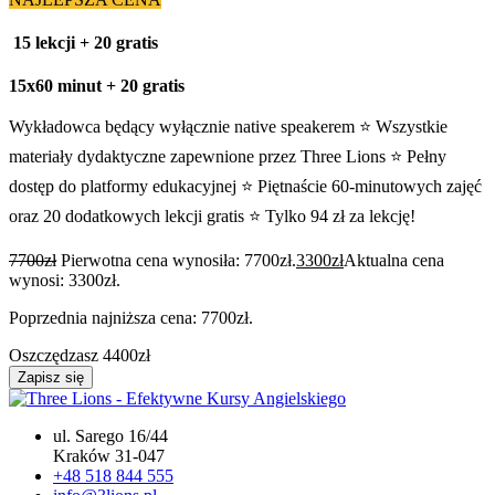
15 lekcji + 20 gratis
15x60 minut + 20 gratis
Wykładowca będący wyłącznie native speakerem ⭐️ Wszystkie
materiały dydaktyczne zapewnione przez Three Lions ⭐️ Pełny
dostęp do platformy edukacyjnej ⭐️ Piętnaście 60-minutowych zajęć
oraz 20 dodatkowych lekcji gratis ⭐️ Tylko 94 zł za lekcję!
7700
zł
Pierwotna cena wynosiła: 7700zł.
3300
zł
Aktualna cena
wynosi: 3300zł.
Poprzednia najniższa cena:
7700
zł
.
Oszczędzasz 4400zł
Zapisz się
ul. Sarego 16/44
Kraków 31-047
+48 518 844 555