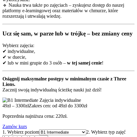
🔹 Nauka trwa także po zajęciach – zyskujesz dostęp do naszej
platformy e-learningowej oraz materiałów w chmurze, które
rozszerzają i utrwalają wiedzę.
Ucz się sam, w parze lub w trójkę – bez zmiany ceny
Wybierz zajęcia:
✔ indywidualne,
✔ w duecie,
✔ lub w mini grupie do 3 osób –
w tej samej cenie
!
Osiągnij maksymalne postępy w minimalnym czasie z Three
Lions.
Zacznij swoją indywidualną ścieżkę nauki już dziś!
49
zł
–
3300
zł
Zakres cen: od 49zł do 3300zł
Poprzednia najniższa cena:
220
zł
.
Zamów kurs
1. Wybierz poziom
2. Wybierz typ zajęć