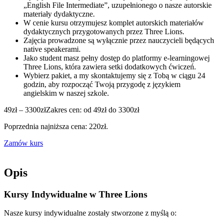
„English File Intermediate”, uzupełnionego o nasze autorskie
materiały dydaktyczne.
W cenie kursu otrzymujesz komplet autorskich materiałów
dydaktycznych przygotowanych przez Three Lions.
Zajęcia prowadzone są wyłącznie przez nauczycieli będących
native speakerami.
Jako student masz pełny dostęp do platformy e-learningowej
Three Lions, która zawiera setki dodatkowych ćwiczeń.
Wybierz pakiet, a my skontaktujemy się z Tobą w ciągu 24
godzin, aby rozpocząć Twoją przygodę z językiem
angielskim w naszej szkole.
49
zł
–
3300
zł
Zakres cen: od 49zł do 3300zł
Poprzednia najniższa cena:
220
zł
.
Zamów kurs
Opis
Kursy Indywidualne w Three Lions
Nasze kursy indywidualne zostały stworzone z myślą o: