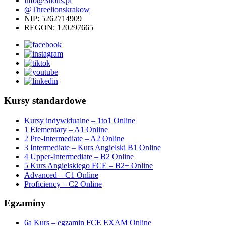
info@3lions.pl
@Threelionskrakow
NIP: 5262714909
REGON: 120297665
Kursy standardowe
Kursy indywidualne – 1to1 Online
1 Elementary – A1 Online
2 Pre-Intermediate – A2 Online
3 Intermediate – Kurs Angielski B1 Online
4 Upper-Intermediate – B2 Online
5 Kurs Angielskiego FCE – B2+ Online
Advanced – C1 Online
Proficiency – C2 Online
Egzaminy
6a Kurs – egzamin FCE EXAM Online