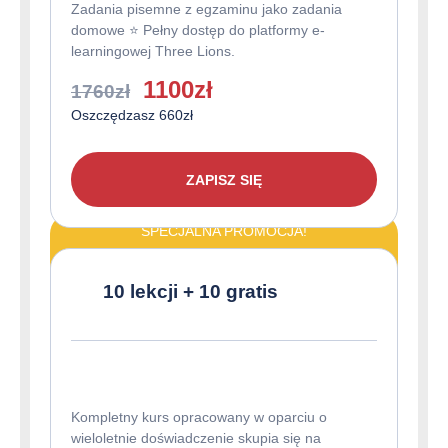
Zadania pisemne z egzaminu jako zadania
domowe ⭐️ Pełny dostęp do platformy e-
learningowej Three Lions.
Pierwotna
Aktualna
1100
zł
1760
zł
cena
cena
Oszczędzasz 660zł
wynosiła:
wynosi:
1760zł.
1100zł.
ZAPISZ SIĘ
SPECJALNA PROMOCJA!
10 lekcji + 10 gratis
Kompletny kurs opracowany w oparciu o
wieloletnie doświadczenie skupia się na