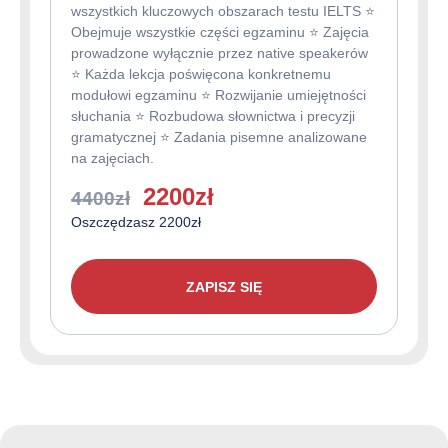
wszystkich kluczowych obszarach testu IELTS ⭐️
Obejmuje wszystkie części egzaminu ⭐️ Zajęcia
prowadzone wyłącznie przez native speakerów
⭐️ Każda lekcja poświęcona konkretnemu
modułowi egzaminu ⭐️ Rozwijanie umiejętności
słuchania ⭐️ Rozbudowa słownictwa i precyzji
gramatycznej ⭐️ Zadania pisemne analizowane
na zajęciach.
Pierwotna
Aktualna
2200
zł
4400
zł
cena
cena
Oszczędzasz 2200zł
wynosiła:
wynosi:
4400zł.
2200zł.
ZAPISZ SIĘ