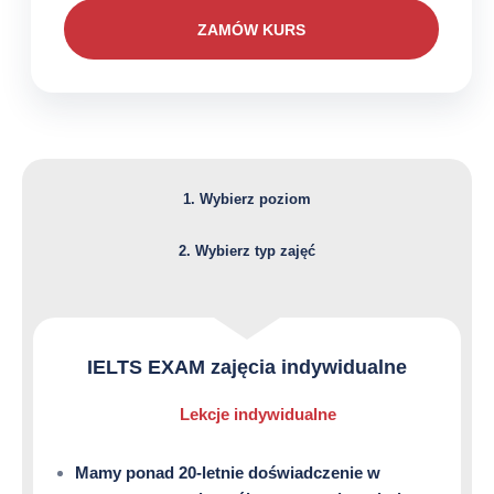
od
ZAMÓW KURS
49zł
do
2200zł
1. Wybierz poziom
2. Wybierz typ zajęć
IELTS EXAM zajęcia indywidualne
Lekcje indywidualne
Mamy ponad 20-letnie doświadczenie w