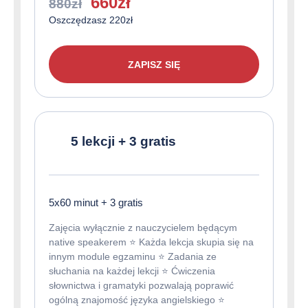
Pierwotna
Aktualna
660
zł
880
zł
cena
cena
Oszczędzasz 220zł
wynosiła:
wynosi:
880zł.
660zł.
ZAPISZ SIĘ
5 lekcji + 3 gratis
5x60 minut + 3 gratis
Zajęcia wyłącznie z nauczycielem będącym
native speakerem ⭐️ Każda lekcja skupia się na
innym module egzaminu ⭐️ Zadania ze
słuchania na każdej lekcji ⭐️ Ćwiczenia
słownictwa i gramatyki pozwalają poprawić
ogólną znajomość języka angielskiego ⭐️