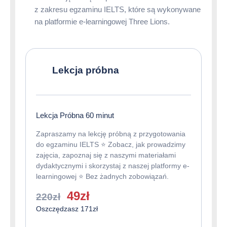
z zakresu egzaminu IELTS, które są wykonywane
na platformie e-learningowej Three Lions.
Lekcja próbna
Lekcja Próbna 60 minut
Zapraszamy na lekcję próbną z przygotowania
do egzaminu IELTS ⭐️ Zobacz, jak prowadzimy
zajęcia, zapoznaj się z naszymi materiałami
dydaktycznymi i skorzystaj z naszej platformy e-
learningowej ⭐️ Bez żadnych zobowiązań.
Pierwotna
Aktualna
49
zł
220
zł
cena
cena
Oszczędzasz 171zł
wynosiła:
wynosi: