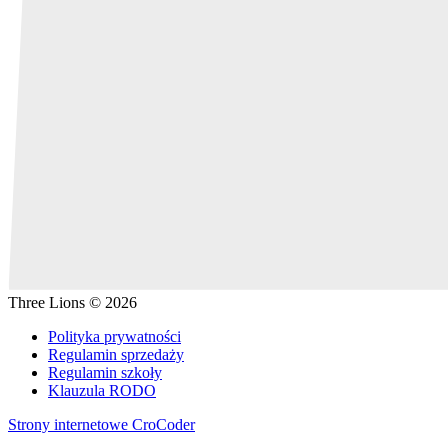
Three Lions © 2026
Polityka prywatności
Regulamin sprzedaży
Regulamin szkoły
Klauzula RODO
Strony internetowe CroCoder