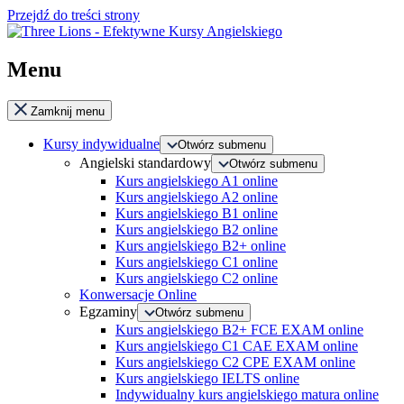
Przejdź do treści strony
Menu
Zamknij menu
Kursy indywidualne
Otwórz submenu
Angielski standardowy
Otwórz submenu
Kurs angielskiego A1 online
Kurs angielskiego A2 online
Kurs angielskiego B1 online
Kurs angielskiego B2 online
Kurs angielskiego B2+ online
Kurs angielskiego C1 online
Kurs angielskiego C2 online
Konwersacje Online
Egzaminy
Otwórz submenu
Kurs angielskiego B2+ FCE EXAM online
Kurs angielskiego C1 CAE EXAM online
Kurs angielskiego C2 CPE EXAM online
Kurs angielskiego IELTS online
Indywidualny kurs angielskiego matura online