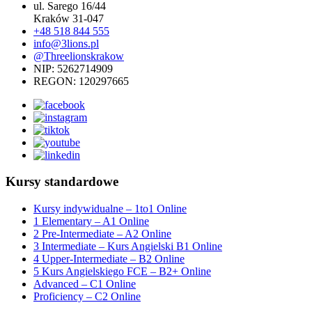
ul. Sarego 16/44
Kraków 31-047
+48 518 844 555
info@3lions.pl
@Threelionskrakow
NIP: 5262714909
REGON: 120297665
Kursy standardowe
Kursy indywidualne – 1to1 Online
1 Elementary – A1 Online
2 Pre-Intermediate – A2 Online
3 Intermediate – Kurs Angielski B1 Online
4 Upper-Intermediate – B2 Online
5 Kurs Angielskiego FCE – B2+ Online
Advanced – C1 Online
Proficiency – C2 Online