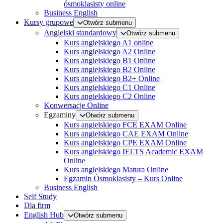
ósmoklasisty online
Business English
Kursy grupowe
Otwórz submenu
Angielski standardowy
Otwórz submenu
Kurs angielskiego A1 online
Kurs angielskiego A2 Online
Kurs angielskiego B1 Online
Kurs angielskiego B2 Online
Kurs angielskiego B2+ Online
Kurs angielskiego C1 Online
Kurs angielskiego C2 Online
Konwersacje Online
Egzaminy
Otwórz submenu
Kurs angielskiego FCE EXAM Online
Kurs angielskiego CAE EXAM Online
Kurs angielskiego CPE EXAM Online
Kurs angielskiego IELTS Academic EXAM
Online
Kurs angielskiego Matura Online
Egzamin Ósmoklasisty – Kurs Online
Business English
Self Study
Dla firm
English Hub
Otwórz submenu