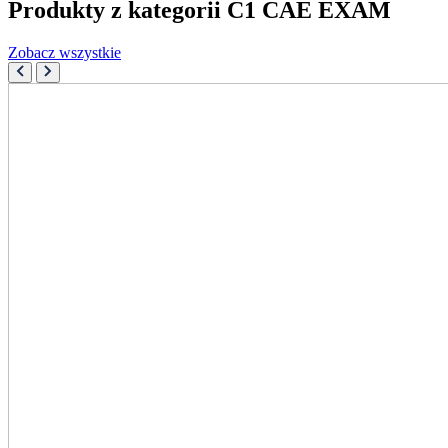
Produkty z kategorii C1 CAE EXAM
Zobacz wszystkie