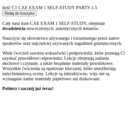
ilość C1 CAE EXAM 1 SELF-STUDY PARTS 1-5
Dodaj do koszyka
Cały nasz kurs CAE EXAM 1 SELF-STUDY, obejmuje
dwadzieścia
nowoczesnych, autentycznych tematów.
Nauczysz się słownictwa używanego i rozumianego przez native
speakerów oraz najczęściej używanych zagadnień gramatycznych.
Wiele ćwiczeń zawiera wskazówki i podpowiedzi, które pomogą Ci
uzyskać prawidłowe odpowiedzi. Lekcje obejmują zadania
słuchowe i czytanie, a także bezpłatne materiały powtórkowe.
Wszystkie ćwiczenia są opatrzone kluczami, które umożliwiają
natychmiastową ocenę. Lekcje są interaktywne, więc nie są
wymagane żadne materiały papierowe ani drukowane.
Pobierz i zacznij już teraz!