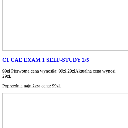
C1 CAE EXAM 1 SELF-STUDY 2/5
99
zł
Pierwotna cena wynosiła: 99zł.
29
zł
Aktualna cena wynosi:
29zł.
Poprzednia najniższa cena:
99
zł
.