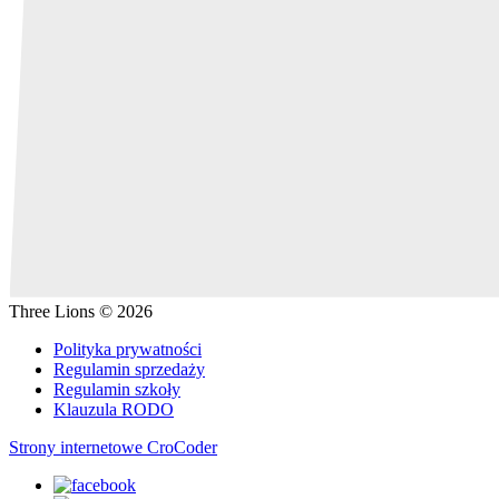
Three Lions © 2026
Polityka prywatności
Regulamin sprzedaży
Regulamin szkoły
Klauzula RODO
Strony internetowe CroCoder