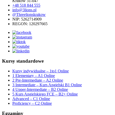
Kraków 31-047
+48 518 844 555
info@3lions.pl
@Threelionskrakow
NIP: 5262714909
REGON: 120297665
Kursy standardowe
Kursy indywidualne – 1to1 Online
1 Elementary – A1 Online
2 Pre-Intermediate – A2 Online
3 Intermediate – Kurs Angielski B1 Online
4 Upper-Intermediate – B2 Online
5 Kurs Angielskiego FCE – B2+ Online
Advanced – C1 Online
Proficiency – C2 Online
Egzaminy