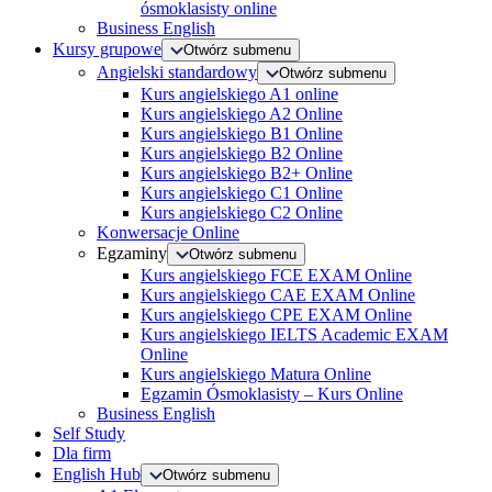
ósmoklasisty online
Business English
Kursy grupowe
Otwórz submenu
Angielski standardowy
Otwórz submenu
Kurs angielskiego A1 online
Kurs angielskiego A2 Online
Kurs angielskiego B1 Online
Kurs angielskiego B2 Online
Kurs angielskiego B2+ Online
Kurs angielskiego C1 Online
Kurs angielskiego C2 Online
Konwersacje Online
Egzaminy
Otwórz submenu
Kurs angielskiego FCE EXAM Online
Kurs angielskiego CAE EXAM Online
Kurs angielskiego CPE EXAM Online
Kurs angielskiego IELTS Academic EXAM
Online
Kurs angielskiego Matura Online
Egzamin Ósmoklasisty – Kurs Online
Business English
Self Study
Dla firm
English Hub
Otwórz submenu