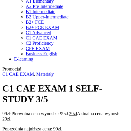
A1 Elementary
A2 Pre-Intermediate
B1 Intermediate
B2 Upper-Intermediate
B2+ FCE
B2+ FCE EXAM
C1 Advanced
C1 CAE EXAM
C2 Proficiency
CPE EXAM
Business English
E-learning
Promocja!
C1 CAE EXAM
,
Materiały
C1 CAE EXAM 1 SELF-
STUDY 3/5
99
zł
Pierwotna cena wynosiła: 99zł.
29
zł
Aktualna cena wynosi:
29zł.
Poprzednia najniższa cena:
99
zł
.