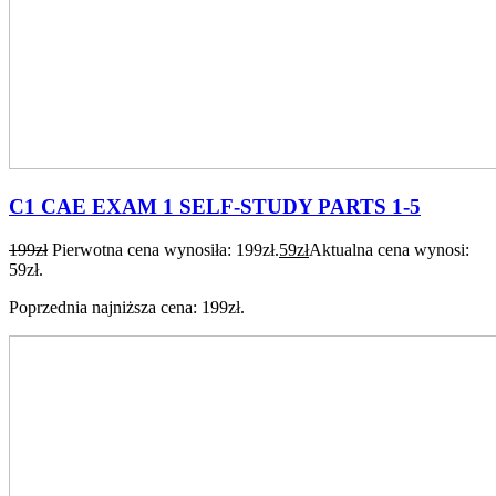
C1 CAE EXAM 1 SELF-STUDY PARTS 1-5
199
zł
Pierwotna cena wynosiła: 199zł.
59
zł
Aktualna cena wynosi:
59zł.
Poprzednia najniższa cena:
199
zł
.