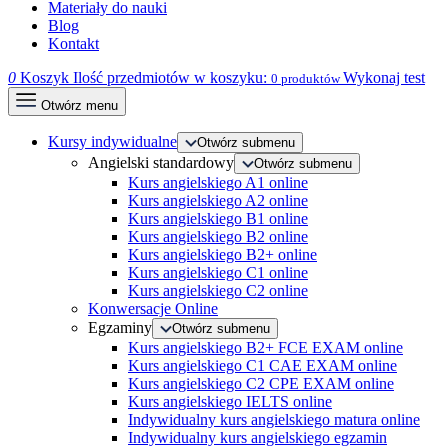
Materiały do nauki
Blog
Kontakt
0
Koszyk
Ilość przedmiotów w koszyku:
Wykonaj test
0 produktów
Otwórz menu
Kursy indywidualne
Otwórz submenu
Angielski standardowy
Otwórz submenu
Kurs angielskiego A1 online
Kurs angielskiego A2 online
Kurs angielskiego B1 online
Kurs angielskiego B2 online
Kurs angielskiego B2+ online
Kurs angielskiego C1 online
Kurs angielskiego C2 online
Konwersacje Online
Egzaminy
Otwórz submenu
Kurs angielskiego B2+ FCE EXAM online
Kurs angielskiego C1 CAE EXAM online
Kurs angielskiego C2 CPE EXAM online
Kurs angielskiego IELTS online
Indywidualny kurs angielskiego matura online
Indywidualny kurs angielskiego egzamin