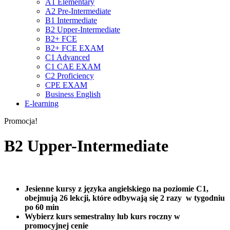
A1 Elementary
A2 Pre-Intermediate
B1 Intermediate
B2 Upper-Intermediate
B2+ FCE
B2+ FCE EXAM
C1 Advanced
C1 CAE EXAM
C2 Proficiency
CPE EXAM
Business English
E-learning
Promocja!
B2 Upper-Intermediate
Jesienne kursy z języka angielskiego na poziomie C1,
obejmują 26 lekcji, które odbywają się 2 razy w tygodniu
po 60 min
Wybierz kurs semestralny lub kurs roczny w
promocyjnej cenie