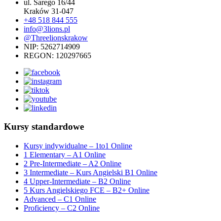
ul. Sarego 16/44
Kraków 31-047
+48 518 844 555
info@3lions.pl
@Threelionskrakow
NIP: 5262714909
REGON: 120297665
Kursy standardowe
Kursy indywidualne – 1to1 Online
1 Elementary – A1 Online
2 Pre-Intermediate – A2 Online
3 Intermediate – Kurs Angielski B1 Online
4 Upper-Intermediate – B2 Online
5 Kurs Angielskiego FCE – B2+ Online
Advanced – C1 Online
Proficiency – C2 Online