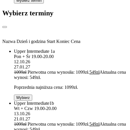
Wybierz termin
Wybierz terminy
Nazwa
Dzień i godzina
Start
Koniec
Cena
Upper Intermediate 1a
Pon + Śr 19.00-20.00
12.10.26
27.01.27
1099
zł
Pierwotna cena wynosiła: 1099zł.
549
zł
Aktualna cena
wynosi: 549zł.
Poprzednia najniższa cena:
1099
zł
.
Wybierz
Upper Intermediate1b
Wt + Czw 19.00-20.00
13.10.26
21.01.27
1099
zł
Pierwotna cena wynosiła: 1099zł.
549
zł
Aktualna cena
wynosi: 549zł.