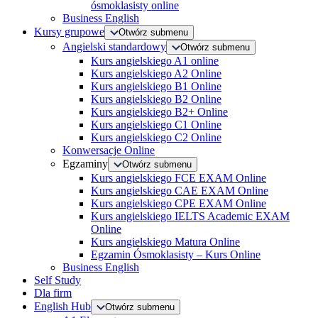
ósmoklasisty online
Business English
Kursy grupowe
Otwórz submenu
Angielski standardowy
Otwórz submenu
Kurs angielskiego A1 online
Kurs angielskiego A2 Online
Kurs angielskiego B1 Online
Kurs angielskiego B2 Online
Kurs angielskiego B2+ Online
Kurs angielskiego C1 Online
Kurs angielskiego C2 Online
Konwersacje Online
Egzaminy
Otwórz submenu
Kurs angielskiego FCE EXAM Online
Kurs angielskiego CAE EXAM Online
Kurs angielskiego CPE EXAM Online
Kurs angielskiego IELTS Academic EXAM
Online
Kurs angielskiego Matura Online
Egzamin Ósmoklasisty – Kurs Online
Business English
Self Study
Dla firm
English Hub
Otwórz submenu