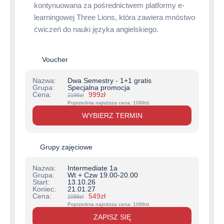
kontynuowana za pośrednictwem platformy e-
learningowej Three Lions, która zawiera mnóstwo
ćwiczeń do nauki języka angielskiego.
Voucher
Dwa Semestry - 1+1 gratis
Specjalna promocja
Pierwotna
Aktualna
999
zł
2198
zł
cena
cena
Poprzednia najniższa cena:
1099
zł
.
wynosiła:
wynosi:
WYBIERZ TERMIN
2198zł.
999zł.
Grupy zajęciowe
Intermediate 1a
Wt + Czw 19.00-20.00
13.10.26
21.01.27
Pierwotna
Aktualna
549
zł
1099
zł
cena
cena
Poprzednia najniższa cena:
1099
zł
.
wynosiła:
wynosi:
ZAPISZ SIĘ
1099zł.
549zł.