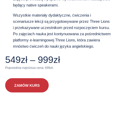
będący native speakerami.
Wszystkie materiały dydaktyczne, ćwiczenia i
scenariusze lekcji są przygotowywane przez Three Lions
i przekazywane uczestnikom przed rozpoczęciem kursu.
Po zajęciach nauka jest kontynuowana za pośrednictwem
platformy e-learningowej Three Lions, która zawiera
mnóstwo ćwiczeń do nauki języka angielskiego.
Zakres
549
zł
–
999
zł
cen:
Poprzednia najniższa cena:
699
zł
.
od
ZAMÓW KURS
549zł
do
999zł