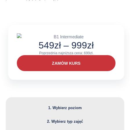
Zakres
549
zł
–
999
zł
cen:
Poprzednia najniższa cena:
699
zł
.
od
ZAMÓW KURS
549zł
do
999zł
1. Wybierz poziom
2. Wybierz typ zajęć