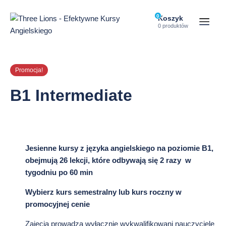
Przejdź
do
0
Ilość
Koszyk
przedmiotó
Otwórz
0 produktów
treści
w
menu
koszyku:
strony
Promocja!
B1 Intermediate
Jesienne kursy z języka angielskiego na poziomie B1,
obejmują 26 lekcji, które odbywają się 2 razy w
tygodniu po 60 min
Wybierz kurs semestralny lub kurs roczny w
promocyjnej cenie
Zajęcia prowadzą wyłącznie wykwalifikowani nauczyciele