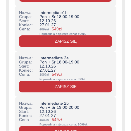
Intermediate1b
Pon + Śr 18.00-19.00
12.10.26
27.01.27
Pierwotna
Aktualna
549
zł
1099
zł
cena
cena
Poprzednia najniższa cena:
699
zł
.
wynosiła:
wynosi:
ZAPISZ SIĘ
1099zł.
549zł.
Intermediate 2a
Pon + Śr 18.00-19.00
12.10.26
27.01.27
Pierwotna
Aktualna
549
zł
1099
zł
cena
cena
Poprzednia najniższa cena:
699
zł
.
wynosiła:
wynosi:
ZAPISZ SIĘ
1099zł.
549zł.
Intermediate 2b
Pon + Śr 19.00-20.00
12.10.26
27.01.27
Pierwotna
Aktualna
549
zł
1099
zł
cena
cena
Poprzednia najniższa cena:
1099
zł
.
wynosiła:
wynosi: