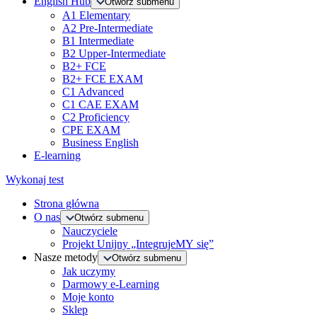
English Hub
Otwórz submenu
A1 Elementary
A2 Pre-Intermediate
B1 Intermediate
B2 Upper-Intermediate
B2+ FCE
B2+ FCE EXAM
C1 Advanced
C1 CAE EXAM
C2 Proficiency
CPE EXAM
Business English
E-learning
Wykonaj test
Strona główna
O nas
Otwórz submenu
Nauczyciele
Projekt Unijny „IntegrujeMY się”
Nasze metody
Otwórz submenu
Jak uczymy
Darmowy e-Learning
Moje konto
Sklep