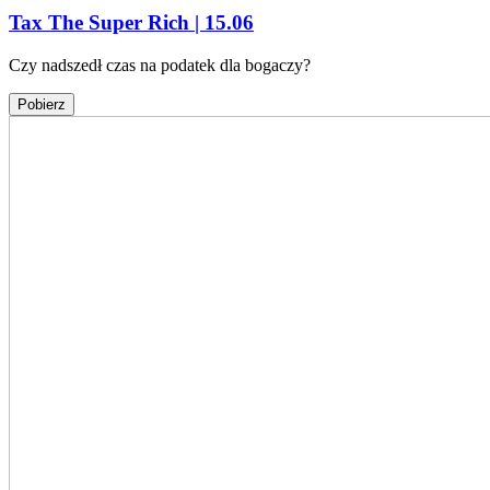
Tax The Super Rich | 15.06
Czy nadszedł czas na podatek dla bogaczy?
Pobierz