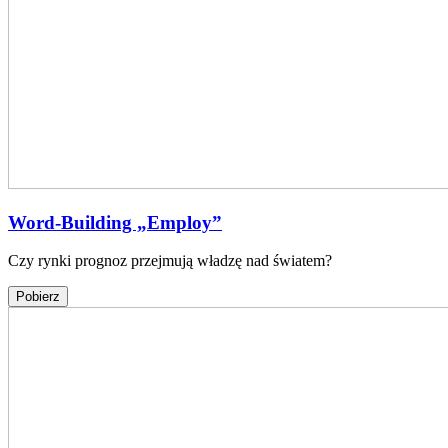
Word-Building „Employ”
Czy rynki prognoz przejmują władzę nad światem?
Pobierz