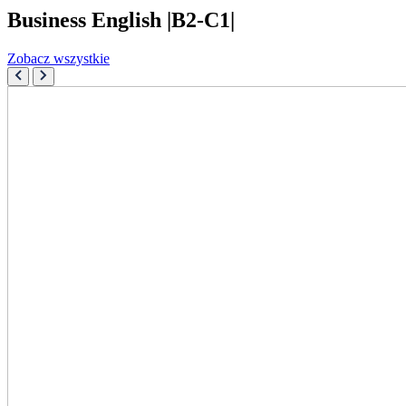
Business English |B2-C1|
Zobacz wszystkie