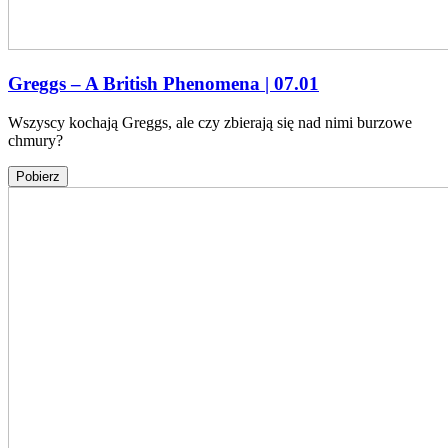
Greggs – A British Phenomena | 07.01
Wszyscy kochają Greggs, ale czy zbierają się nad nimi burzowe
chmury?
Pobierz