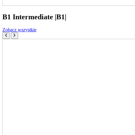
B1 Intermediate |B1|
Zobacz wszystkie