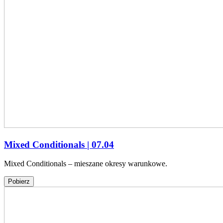
Mixed Conditionals | 07.04
Mixed Conditionals – mieszane okresy warunkowe.
Pobierz