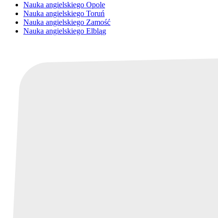
Nauka angielskiego Opole
Nauka angielskiego Toruń
Nauka angielskiego Zamość
Nauka angielskiego Elbląg