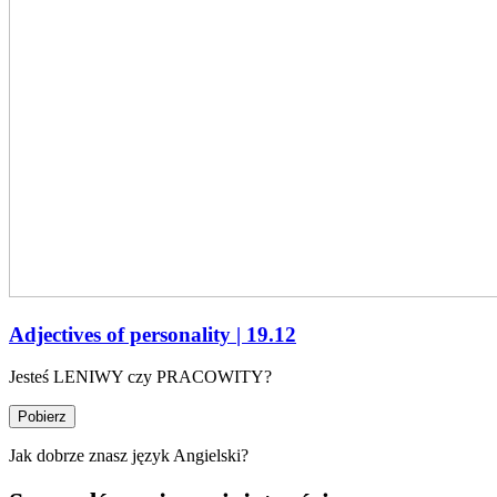
Adjectives of personality | 19.12
Jesteś LENIWY czy PRACOWITY?
Pobierz
Jak dobrze znasz język Angielski?