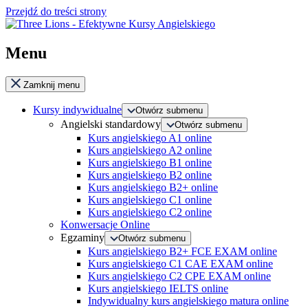
Przejdź do treści strony
Menu
Zamknij menu
Kursy indywidualne
Otwórz submenu
Angielski standardowy
Otwórz submenu
Kurs angielskiego A1 online
Kurs angielskiego A2 online
Kurs angielskiego B1 online
Kurs angielskiego B2 online
Kurs angielskiego B2+ online
Kurs angielskiego C1 online
Kurs angielskiego C2 online
Konwersacje Online
Egzaminy
Otwórz submenu
Kurs angielskiego B2+ FCE EXAM online
Kurs angielskiego C1 CAE EXAM online
Kurs angielskiego C2 CPE EXAM online
Kurs angielskiego IELTS online
Indywidualny kurs angielskiego matura online