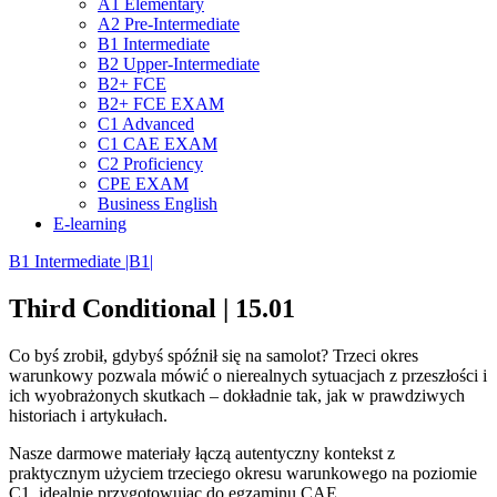
A1 Elementary
A2 Pre-Intermediate
B1 Intermediate
B2 Upper-Intermediate
B2+ FCE
B2+ FCE EXAM
C1 Advanced
C1 CAE EXAM
C2 Proficiency
CPE EXAM
Business English
E-learning
B1 Intermediate |B1|
Third Conditional | 15.01
Co byś zrobił, gdybyś spóźnił się na samolot? Trzeci okres
warunkowy pozwala mówić o nierealnych sytuacjach z przeszłości i
ich wyobrażonych skutkach – dokładnie tak, jak w prawdziwych
historiach i artykułach.
Nasze darmowe materiały łączą autentyczny kontekst z
praktycznym użyciem trzeciego okresu warunkowego na poziomie
C1, idealnie przygotowując do egzaminu CAE.