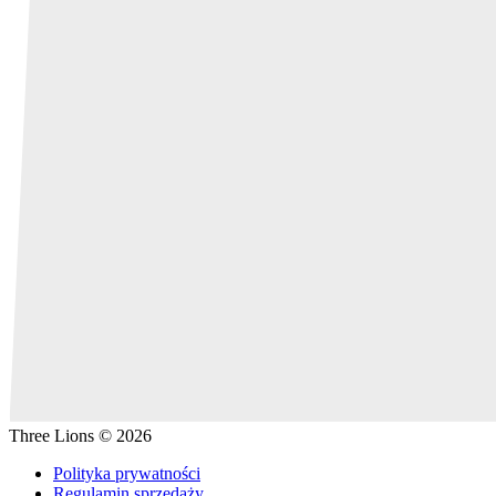
Three Lions © 2026
Polityka prywatności
Regulamin sprzedaży