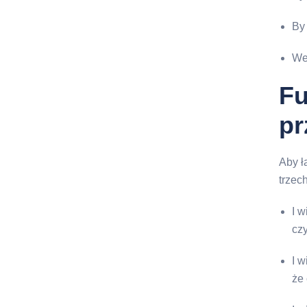
By 
We 
Fu
pr
Aby ł
trzec
I w
cz
I w
że