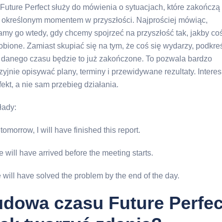
Future Perfect służy do mówienia o sytuacjach, które zakończą 
 określonym momentem w przyszłości. Najprościej mówiąc,
my go wtedy, gdy chcemy spojrzeć na przyszłość tak, jakby coś
robione. Zamiast skupiać się na tym, że coś się wydarzy, podkre
 danego czasu będzie to już zakończone. To pozwala bardzo
zyjnie opisywać plany, terminy i przewidywane rezultaty. Interes
fekt, a nie sam przebieg działania.
łady:
tomorrow, I will have finished this report.
 will have arrived before the meeting starts.
will have solved the problem by the end of the day.
dowa czasu Future Perfec