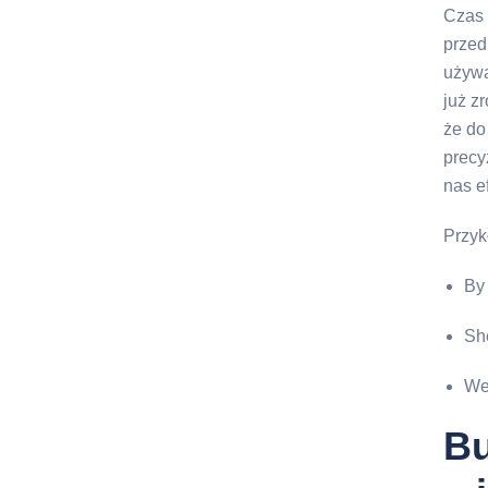
Czas 
przed
używa
już z
że do
precy
nas e
Przyk
By 
She
We 
Bu