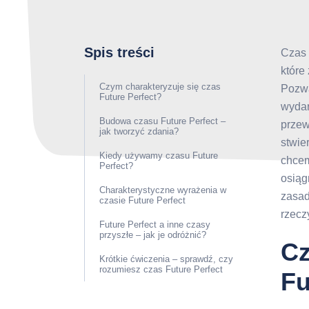
Spis treści
Czas 
które
Czym charakteryzuje się czas
Pozwa
Future Perfect?
wydar
Budowa czasu Future Perfect –
przew
jak tworzyć zdania?
stwie
Kiedy używamy czasu Future
chcem
Perfect?
osiąg
Charakterystyczne wyrażenia w
zasadz
czasie Future Perfect
rzecz
Future Perfect a inne czasy
przyszłe – jak je odróżnić?
Cz
Krótkie ćwiczenia – sprawdź, czy
rozumiesz czas Future Perfect
Fu