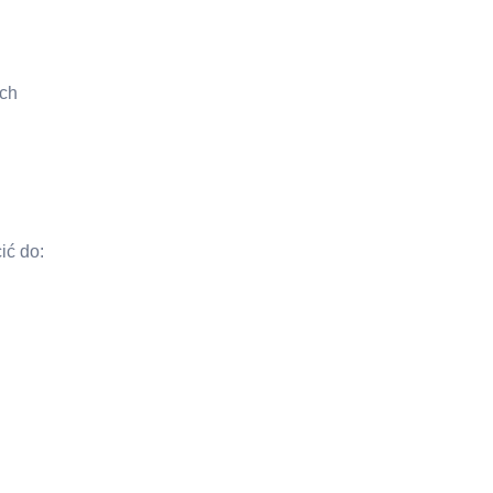
ich
ić do: