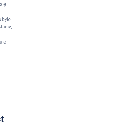
się
 było
ślamy,
uje
t