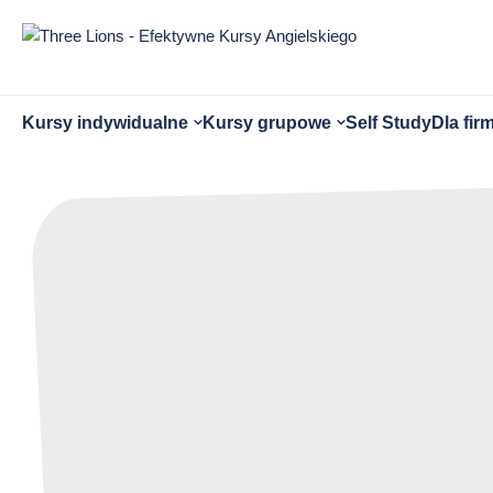
Przejdź
do
treści
strony
Otwórz
Otwórz
Kursy indywidualne
Kursy grupowe
Self Study
Dla fir
submenu
submenu