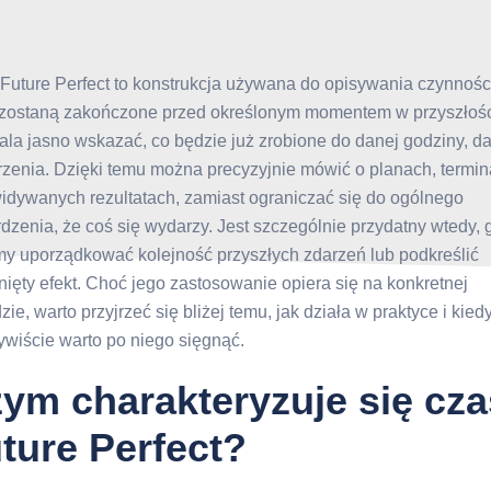
Future Perfect to konstrukcja używana do opisywania czynnośc
 zostaną zakończone przed określonym momentem w przyszłośc
la jasno wskazać, co będzie już zrobione do danej godziny, da
zenia. Dzięki temu można precyzyjnie mówić o planach, termin
idywanych rezultatach, zamiast ograniczać się do ogólnego
rdzenia, że coś się wydarzy. Jest szczególnie przydatny wtedy, 
y uporządkować kolejność przyszłych zdarzeń lub podkreślić
nięty efekt. Choć jego zastosowanie opiera się na konkretnej
ie, warto przyjrzeć się bliżej temu, jak działa w praktyce i kied
ywiście warto po niego sięgnąć.
ym charakteryzuje się cza
ture Perfect?