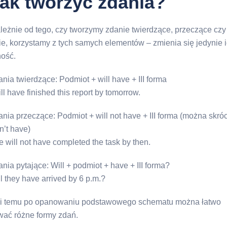
jak tworzyć zdania?
leżnie od tego, czy tworzymy zdanie twierdzące, przeczące czy
ie, korzystamy z tych samych elementów – zmienia się jedynie 
ność.
nia twierdzące: Podmiot + will have + III forma
ill have finished this report by tomorrow.
nia przeczące: Podmiot + will not have + III forma (można skróc
n’t have)
 will not have completed the task by then.
nia pytające: Will + podmiot + have + III forma?
l they have arrived by 6 p.m.?
i temu po opanowaniu podstawowego schematu można łatwo
ać różne formy zdań.