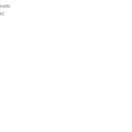
warto
ić