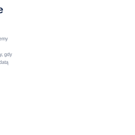
e
cemy
y, gdy
datą