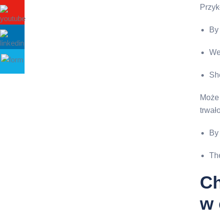
Przyk
By 
We 
Sh
Może 
trwał
By 
The
Ch
w 