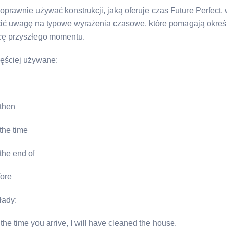
oprawnie używać konstrukcji, jaką oferuje czas Future Perfect, 
ić uwagę na typowe wyrażenia czasowe, które pomagają określ
cę przyszłego momentu.
ęściej używane:
 then
the time
the end of
fore
łady:
the time you arrive, I will have cleaned the house.