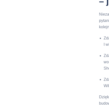
– 
Nieza
pytan
kolej
Zda
I w
Zda
wo
She
Zda
Wil
Dzięk
budow