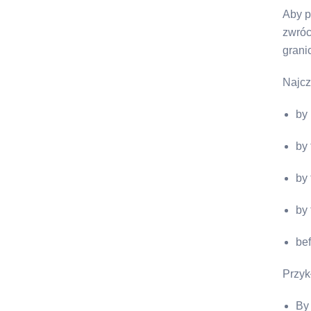
Aby p
zwróc
grani
Najcz
by
by
by 
by 
be
Przyk
By 