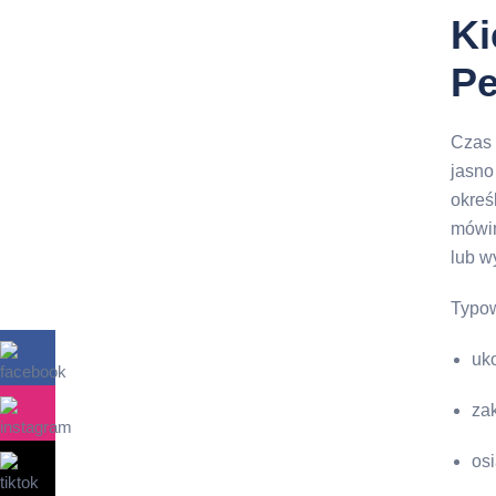
Ki
Pe
Czas 
jasno
okreś
mówim
lub w
Typow
uk
za
os