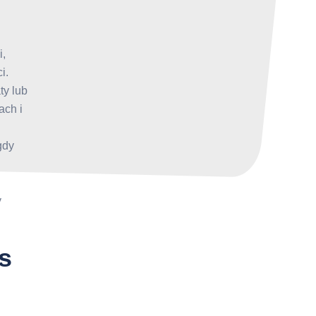
i,
i.
ty lub
ach i
gdy
y
s