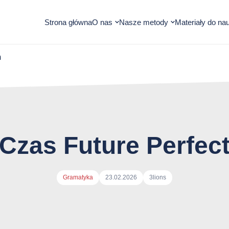
Otwórz
Otwórz
Strona główna
O nas
Nasze metody
Materiały do nau
submenu
submenu
m
Czas Future Perfec
Autor
Gramatyka
23.02.2026
3lions
arykułu