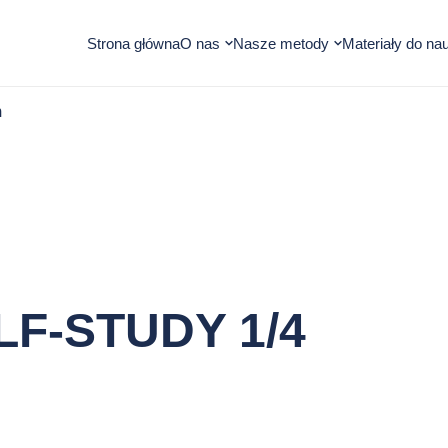
Otwórz
Otwórz
Strona główna
O nas
Nasze metody
Materiały do nau
submenu
submenu
m
LF-STUDY 1/4