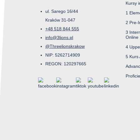
Kursy 
ul. Sarego 16/44
1 Elem
Kraków 31-047
2 Pre-I
+48 518 844 555
3 Inter
Online
info@3lions.pl
@Threelionskrakow
4 Uppe
NIP: 5262714909
5 Kurs
REGON: 120297665
Advanc
Profici