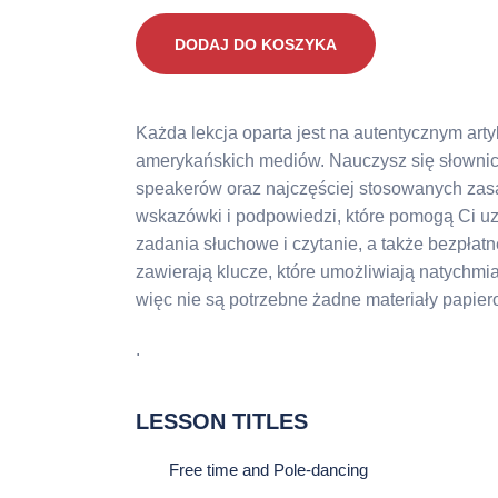
wynosiła:
wynosi:
ilość
DODAJ DO KOSZYKA
B2+
99zł.
29zł.
FCE
1
SELF-
Każda lekcja oparta jest na autentycznym art
STUDY
amerykańskich mediów. Nauczysz się słownic
1/4
speakerów oraz najczęściej stosowanych zas
wskazówki i podpowiedzi, które pomogą Ci u
zadania słuchowe i czytanie, a także bezpłat
zawierają klucze, które umożliwiają natychmi
więc nie są potrzebne żadne materiały papie
.
LESSON TITLES
Free time and Pole-dancing