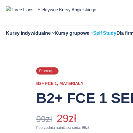
Przejdź
do
treści
strony
Otwórz
Otwórz
Kursy indywidualne
Kursy grupowe
Self Study
Dla fir
submenu
submenu
Promocja!
B2+ FCE 1
,
MATERIAŁY
B2+ FCE 1 SE
Pierwotna
Aktualna
29
zł
99
zł
cena
cena
Poprzednia najniższa cena:
99
zł
.