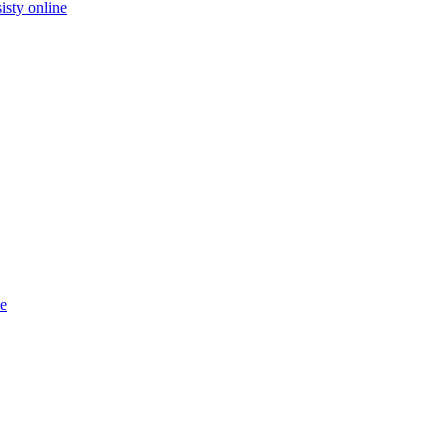
isty online
e