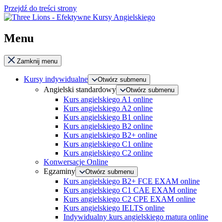
Przejdź do treści strony
Menu
Zamknij menu
Kursy indywidualne
Otwórz submenu
Angielski standardowy
Otwórz submenu
Kurs angielskiego A1 online
Kurs angielskiego A2 online
Kurs angielskiego B1 online
Kurs angielskiego B2 online
Kurs angielskiego B2+ online
Kurs angielskiego C1 online
Kurs angielskiego C2 online
Konwersacje Online
Egzaminy
Otwórz submenu
Kurs angielskiego B2+ FCE EXAM online
Kurs angielskiego C1 CAE EXAM online
Kurs angielskiego C2 CPE EXAM online
Kurs angielskiego IELTS online
Indywidualny kurs angielskiego matura online