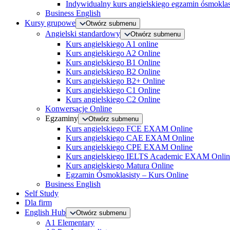
Indywidualny kurs angielskiego egzamin ósmoklas
Business English
Kursy grupowe
Otwórz submenu
Angielski standardowy
Otwórz submenu
Kurs angielskiego A1 online
Kurs angielskiego A2 Online
Kurs angielskiego B1 Online
Kurs angielskiego B2 Online
Kurs angielskiego B2+ Online
Kurs angielskiego C1 Online
Kurs angielskiego C2 Online
Konwersacje Online
Egzaminy
Otwórz submenu
Kurs angielskiego FCE EXAM Online
Kurs angielskiego CAE EXAM Online
Kurs angielskiego CPE EXAM Online
Kurs angielskiego IELTS Academic EXAM Onlin
Kurs angielskiego Matura Online
Egzamin Ósmoklasisty – Kurs Online
Business English
Self Study
Dla firm
English Hub
Otwórz submenu
A1 Elementary