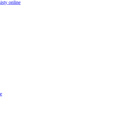
isty online
e