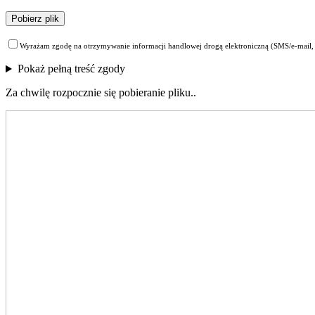
Pobierz plik
Wyrażam zgodę na otrzymywanie informacji handlowej drogą elektroniczną (SMS/e-mail, t
Pokaż pełną treść zgody
Za chwilę rozpocznie się pobieranie pliku..