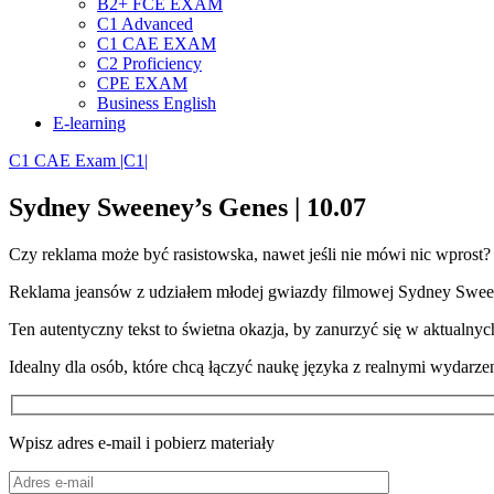
B2+ FCE EXAM
C1 Advanced
C1 CAE EXAM
C2 Proficiency
CPE EXAM
Business English
E-learning
C1 CAE Exam |C1|
Sydney Sweeney’s Genes | 10.07
Czy reklama może być rasistowska, nawet jeśli nie mówi nic wprost?
Reklama jeansów z udziałem młodej gwiazdy filmowej Sydney Sween
Ten autentyczny tekst to świetna okazja, by zanurzyć się w aktualny
Idealny dla osób, które chcą łączyć naukę języka z realnymi wydarzen
Wpisz adres e-mail i pobierz materiały