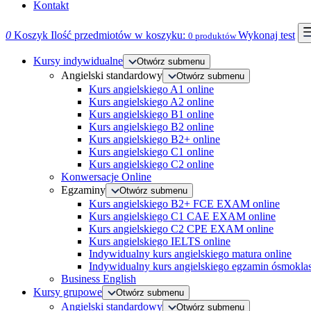
Kontakt
0
Koszyk
Ilość przedmiotów w koszyku:
Wykonaj test
0 produktów
Kursy indywidualne
Otwórz submenu
Angielski standardowy
Otwórz submenu
Kurs angielskiego A1 online
Kurs angielskiego A2 online
Kurs angielskiego B1 online
Kurs angielskiego B2 online
Kurs angielskiego B2+ online
Kurs angielskiego C1 online
Kurs angielskiego C2 online
Konwersacje Online
Egzaminy
Otwórz submenu
Kurs angielskiego B2+ FCE EXAM online
Kurs angielskiego C1 CAE EXAM online
Kurs angielskiego C2 CPE EXAM online
Kurs angielskiego IELTS online
Indywidualny kurs angielskiego matura online
Indywidualny kurs angielskiego egzamin ósmoklas
Business English
Kursy grupowe
Otwórz submenu
Angielski standardowy
Otwórz submenu