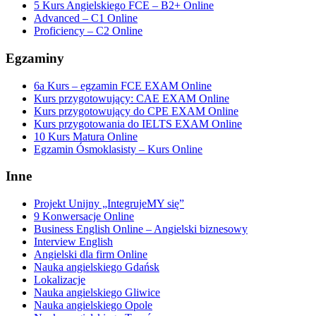
5 Kurs Angielskiego FCE – B2+ Online
Advanced – C1 Online
Proficiency – C2 Online
Egzaminy
6a Kurs – egzamin FCE EXAM Online
Kurs przygotowujący: CAE EXAM Online
Kurs przygotowujący do CPE EXAM Online
Kurs przygotowania do IELTS EXAM Online
10 Kurs Matura Online
Egzamin Ósmoklasisty – Kurs Online
Inne
Projekt Unijny „IntegrujeMY się”
9 Konwersacje Online
Business English Online – Angielski biznesowy
Interview English
Angielski dla firm Online
Nauka angielskiego Gdańsk
Lokalizacje
Nauka angielskiego Gliwice
Nauka angielskiego Opole