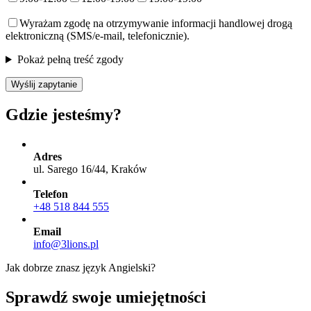
Wyrażam zgodę na otrzymywanie informacji handlowej drogą
elektroniczną (SMS/e-mail, telefonicznie).
Pokaż pełną treść zgody
Gdzie jesteśmy?
Adres
ul. Sarego 16/44, Kraków
Telefon
+48 518 844 555
Email
info@3lions.pl
Jak dobrze znasz język Angielski?
Sprawdź swoje umiejętności