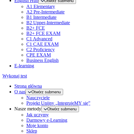
English Hub
Otwórz submenu
A1 Elementary
A2 Pre-Intermediate
B1 Intermediate
B2 Upper-Intermediate
B2+ FCE
B2+ FCE EXAM
C1 Advanced
C1 CAE EXAM
C2 Proficiency
CPE EXAM
Business English
E-learning
Wykonaj test
Strona główna
O nas
Otwórz submenu
Nauczyciele
Projekt Unijny „IntegrujeMY się”
Nasze metody
Otwórz submenu
Jak uczymy
Darmowy e-Learning
Moje konto
Sklep