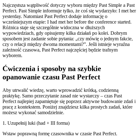
Najczęstsza wątpliwość dotyczy wyboru między Past Simple a Past
Perfect. Past Simple informuje tylko, że coś się wydarzyło: I met her
yesterday. Natomiast Past Perfect dodaje informację o
wcześniejszym etapie: I had met her before the conference started.
Różnica staje się szczególnie widoczna w dłuższych
wypowiedziach, gdy opisujemy kilka działań po kolei. Dobrym
sposobem jest zadanie sobie pytania: „czy mówię o jednym fakcie,
czy o relacji między dwoma momentami?”. Jeśli istnieje wyraźna
zależność czasowa, Past Perfect najczęściej będzie trafnym
wyborem.
Ćwiczenia i sposoby na szybkie
opanowanie czasu Past Perfect
Aby utrwalić wiedzę, warto wprowadzić krótką, codzienną
praktykę. Samo przeczytanie zasad nie wystarczy – czas Past
Perfect najlepiej zapamiętuje się poprzez aktywne budowanie zdań i
pracę z kontekstem. Poniżej znajdziesz kilka prostych zadań, które
możesz wykonać samodzielnie.
1. Uzupełnij luki (had + III forma)
Wstaw poprawną formę czasownika w czasie Past Perfect.