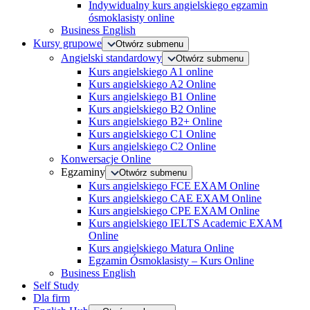
Indywidualny kurs angielskiego egzamin
ósmoklasisty online
Business English
Kursy grupowe
Otwórz submenu
Angielski standardowy
Otwórz submenu
Kurs angielskiego A1 online
Kurs angielskiego A2 Online
Kurs angielskiego B1 Online
Kurs angielskiego B2 Online
Kurs angielskiego B2+ Online
Kurs angielskiego C1 Online
Kurs angielskiego C2 Online
Konwersacje Online
Egzaminy
Otwórz submenu
Kurs angielskiego FCE EXAM Online
Kurs angielskiego CAE EXAM Online
Kurs angielskiego CPE EXAM Online
Kurs angielskiego IELTS Academic EXAM
Online
Kurs angielskiego Matura Online
Egzamin Ósmoklasisty – Kurs Online
Business English
Self Study
Dla firm