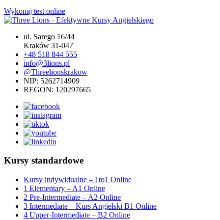
Wykonaj test online
ul. Sarego 16/44
Kraków 31-047
+48 518 844 555
info@3lions.pl
@Threelionskrakow
NIP: 5262714909
REGON: 120297665
Kursy standardowe
Kursy indywidualne – 1to1 Online
1 Elementary – A1 Online
2 Pre-Intermediate – A2 Online
3 Intermediate – Kurs Angielski B1 Online
4 Upper-Intermediate – B2 Online