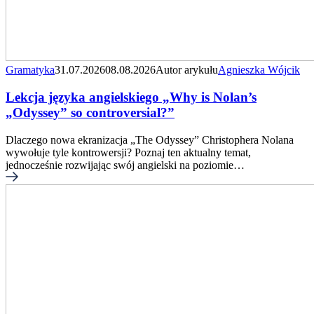
Gramatyka
31.07.2026
08.08.2026
Autor arykułu
Agnieszka Wójcik
Lekcja języka angielskiego „Why is Nolan’s
„Odyssey” so controversial?”
Dlaczego nowa ekranizacja „The Odyssey” Christophera Nolana
wywołuje tyle kontrowersji? Poznaj ten aktualny temat,
jednocześnie rozwijając swój angielski na poziomie…