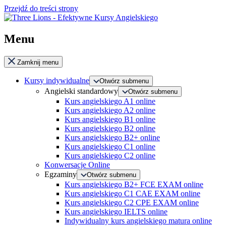
Przejdź do treści strony
Menu
Zamknij menu
Kursy indywidualne
Otwórz submenu
Angielski standardowy
Otwórz submenu
Kurs angielskiego A1 online
Kurs angielskiego A2 online
Kurs angielskiego B1 online
Kurs angielskiego B2 online
Kurs angielskiego B2+ online
Kurs angielskiego C1 online
Kurs angielskiego C2 online
Konwersacje Online
Egzaminy
Otwórz submenu
Kurs angielskiego B2+ FCE EXAM online
Kurs angielskiego C1 CAE EXAM online
Kurs angielskiego C2 CPE EXAM online
Kurs angielskiego IELTS online
Indywidualny kurs angielskiego matura online