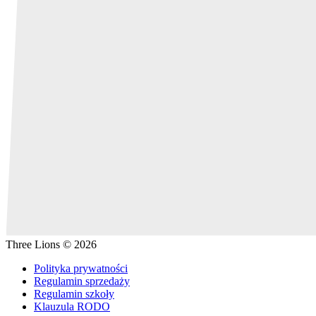
Three Lions © 2026
Polityka prywatności
Regulamin sprzedaży
Regulamin szkoły
Klauzula RODO