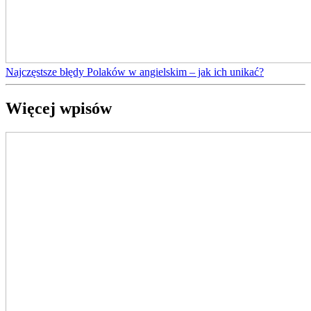
Najczęstsze błędy Polaków w angielskim – jak ich unikać?
Więcej wpisów