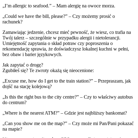
„I’m allergic to seafood.” – Mam alergię na owoce morza.
„Could we have the bill, please?” – Czy możemy prosić o
rachunek?
Zamawiając jedzenie, chcesz mieć pewność, że wiesz, co trafia na
Twój talerz – szczególnie w przypadku alergii i nietolerancji.
Umiejętność zapytania o skład potraw czy poproszenia o
rekomendację sprawia, że doświadczysz lokalnej kuchni w pełni,
bez obaw i barier językowych.
Jak zapytać o drogę?
Zgubiłeś się? Te zwroty okażą się nieocenione:
„Excuse me, how do I get to the train station?” – Przepraszam, jak
dojść na stację kolejową?
„Is this the right bus to the city centre?” – Czy to właściwy autobus
do centrum?
„Where is the nearest ATM?” – Gdzie jest najbliższy bankomat?
„Can you show me on the map?” – Czy może mi Pan/Pani pokazać
na mapie?