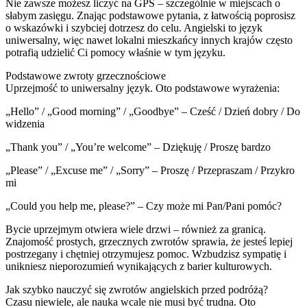
Nie zawsze możesz liczyć na GPS – szczególnie w miejscach o
słabym zasięgu. Znając podstawowe pytania, z łatwością poprosisz
o wskazówki i szybciej dotrzesz do celu. Angielski to język
uniwersalny, więc nawet lokalni mieszkańcy innych krajów często
potrafią udzielić Ci pomocy właśnie w tym języku.
Podstawowe zwroty grzecznościowe
Uprzejmość to uniwersalny język. Oto podstawowe wyrażenia:
„Hello” / „Good morning” / „Goodbye” – Cześć / Dzień dobry / Do
widzenia
„Thank you” / „You’re welcome” – Dziękuję / Proszę bardzo
„Please” / „Excuse me” / „Sorry” – Proszę / Przepraszam / Przykro
mi
„Could you help me, please?” – Czy może mi Pan/Pani pomóc?
Bycie uprzejmym otwiera wiele drzwi – również za granicą.
Znajomość prostych, grzecznych zwrotów sprawia, że jesteś lepiej
postrzegany i chętniej otrzymujesz pomoc. Wzbudzisz sympatię i
unikniesz nieporozumień wynikających z barier kulturowych.
Jak szybko nauczyć się zwrotów angielskich przed podróżą?
Czasu niewiele, ale nauka wcale nie musi być trudna. Oto