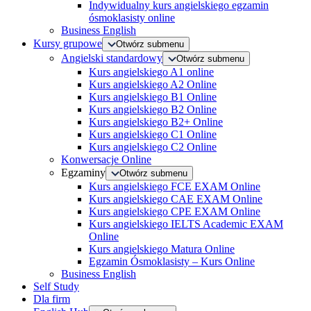
Indywidualny kurs angielskiego egzamin
ósmoklasisty online
Business English
Kursy grupowe
Otwórz submenu
Angielski standardowy
Otwórz submenu
Kurs angielskiego A1 online
Kurs angielskiego A2 Online
Kurs angielskiego B1 Online
Kurs angielskiego B2 Online
Kurs angielskiego B2+ Online
Kurs angielskiego C1 Online
Kurs angielskiego C2 Online
Konwersacje Online
Egzaminy
Otwórz submenu
Kurs angielskiego FCE EXAM Online
Kurs angielskiego CAE EXAM Online
Kurs angielskiego CPE EXAM Online
Kurs angielskiego IELTS Academic EXAM
Online
Kurs angielskiego Matura Online
Egzamin Ósmoklasisty – Kurs Online
Business English
Self Study
Dla firm