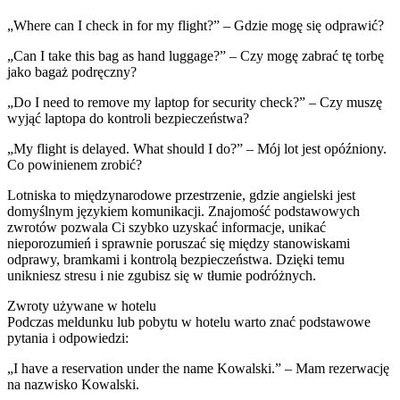
„Where can I check in for my flight?” – Gdzie mogę się odprawić?
„Can I take this bag as hand luggage?” – Czy mogę zabrać tę torbę
jako bagaż podręczny?
„Do I need to remove my laptop for security check?” – Czy muszę
wyjąć laptopa do kontroli bezpieczeństwa?
„My flight is delayed. What should I do?” – Mój lot jest opóźniony.
Co powinienem zrobić?
Lotniska to międzynarodowe przestrzenie, gdzie angielski jest
domyślnym językiem komunikacji. Znajomość podstawowych
zwrotów pozwala Ci szybko uzyskać informacje, unikać
nieporozumień i sprawnie poruszać się między stanowiskami
odprawy, bramkami i kontrolą bezpieczeństwa. Dzięki temu
unikniesz stresu i nie zgubisz się w tłumie podróżnych.
Zwroty używane w hotelu
Podczas meldunku lub pobytu w hotelu warto znać podstawowe
pytania i odpowiedzi:
„I have a reservation under the name Kowalski.” – Mam rezerwację
na nazwisko Kowalski.