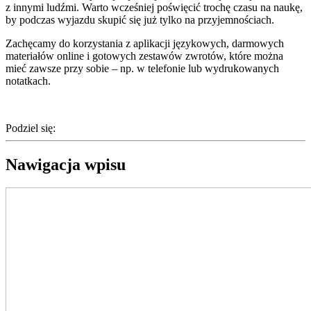
z innymi ludźmi. Warto wcześniej poświęcić trochę czasu na naukę,
by podczas wyjazdu skupić się już tylko na przyjemnościach.
Zachęcamy do korzystania z aplikacji językowych, darmowych
materiałów online i gotowych zestawów zwrotów, które można
mieć zawsze przy sobie – np. w telefonie lub wydrukowanych
notatkach.
Podziel się:
Nawigacja wpisu