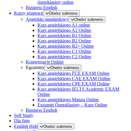
ósmoklasisty online
Business English
Kursy grupowe
Otwórz submenu
Angielski standardowy
Otwórz submenu
Kurs angielskiego A1 online
Kurs angielskiego A2 Online
Kurs angielskiego B1 Online
Kurs angielskiego B2 Online
Kurs angielskiego B2+ Online
Kurs angielskiego C1 Online
Kurs angielskiego C2 Online
Konwersacje Online
Egzaminy
Otwórz submenu
Kurs angielskiego FCE EXAM Online
Kurs angielskiego CAE EXAM Online
Kurs angielskiego CPE EXAM Online
Kurs angielskiego IELTS Academic EXAM
Online
Kurs angielskiego Matura Online
Egzamin Ósmoklasisty – Kurs Online
Business English
Self Study
Dla firm
English Hub
Otwórz submenu