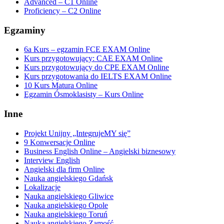
Advanced – C1 Online
Proficiency – C2 Online
Egzaminy
6a Kurs – egzamin FCE EXAM Online
Kurs przygotowujący: CAE EXAM Online
Kurs przygotowujący do CPE EXAM Online
Kurs przygotowania do IELTS EXAM Online
10 Kurs Matura Online
Egzamin Ósmoklasisty – Kurs Online
Inne
Projekt Unijny „IntegrujeMY się”
9 Konwersacje Online
Business English Online – Angielski biznesowy
Interview English
Angielski dla firm Online
Nauka angielskiego Gdańsk
Lokalizacje
Nauka angielskiego Gliwice
Nauka angielskiego Opole
Nauka angielskiego Toruń
Nauka angielskiego Zamość