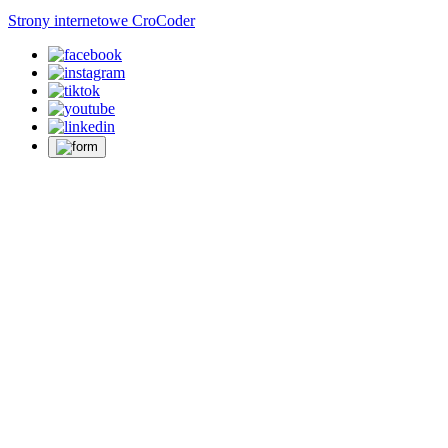
Strony internetowe CroCoder