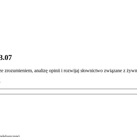
3.07
e zrozumieniem, analizę opinii i rozwijaj słownictwo związane z żywn
.
elefonicznie).