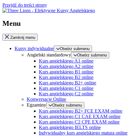
Przejdź do treści strony
Menu
Zamknij menu
Kursy indywidualne
Otwórz submenu
Angielski standardowy
Otwórz submenu
Kurs angielskiego A1 online
Kurs angielskiego A2 online
Kurs angielskiego B1 online
Kurs angielskiego B2 online
Kurs angielskiego B2+ online
Kurs angielskiego C1 online
Kurs angielskiego C2 online
Konwersacje Online
Egzaminy
Otwórz submenu
Kurs angielskiego B2+ FCE EXAM online
Kurs angielskiego C1 CAE EXAM online
Kurs angielskiego C2 CPE EXAM online
Kurs angielskiego IELTS online
Indywidualny kurs angielskiego matura online