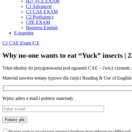
B2+ FCE EXAM
C1 Advanced
C1 CAE EXAM
C2 Proficiency
CPE EXAM
Business English
E-learning
C1 CAE Exam |C1|
Why no-one wants to eat “Yuck” insects | 2
Tekst idealny do przygotowania pod egzamin CAE – ćwicz czytanie z
Materiał zawiera tematy typowe dla części Reading & Use of English
Wpisz adres e-mail i pobierz materiały
Pobierz plik
Wyrażam zgodę na otrzymywanie informacji handlowej drogą elektroniczną (SMS/e-mail, t