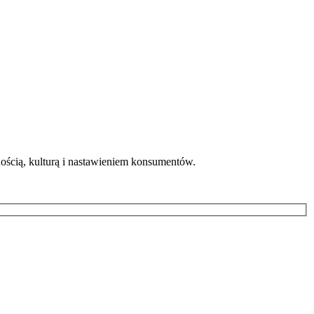
ością, kulturą i nastawieniem konsumentów.