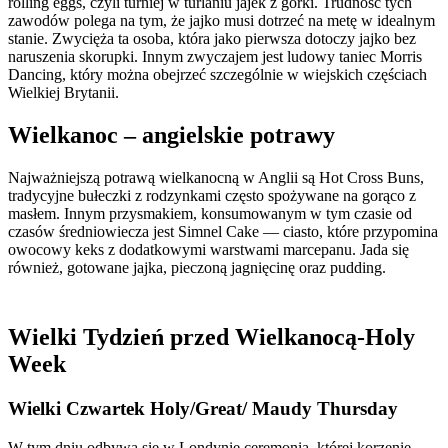
rolling eggs, czyli turniej w turlaniu jajek z górki. Trudność tych
zawodów polega na tym, że jajko musi dotrzeć na metę w idealnym
stanie. Zwycięża ta osoba, która jako pierwsza dotoczy jajko bez
naruszenia skorupki. Innym zwyczajem jest ludowy taniec Morris
Dancing, który można obejrzeć szczególnie w wiejskich częściach
Wielkiej Brytanii.
Wielkanoc – angielskie potrawy
Najważniejszą potrawą wielkanocną w Anglii są Hot Cross Buns,
tradycyjne bułeczki z rodzynkami często spożywane na gorąco z
masłem. Innym przysmakiem, konsumowanym w tym czasie od
czasów średniowiecza jest Simnel Cake — ciasto, które przypomina
owocowy keks z dodatkowymi warstwami marcepanu. Jada się
również, gotowane jajka, pieczoną jagnięcinę oraz pudding.
Wielki Tydzień przed Wielkanocą-Holy
Week
Wielki Czwartek Holy/Great/ Maudy Thursday
W tym dniu odbywa się w Londynie ceremonia, której korzenie