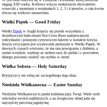
sięgają XIII wieku. Królowa wręcza zasłużonym obywatelom
woreczki z monetami o nominałach 1, 2, 3 i 4 pensów, a cała kwota
równa się wiekowi monarchini.
Wielki Piątek — Good Friday
Wielki
Piątek
w Anglii kojarzy się przede wszystkim z
drożdżowymi bułeczkami Hot Cross Buns nadziewanymi
rodzynkami i polanymi cytrynowym lukrem w kształcie krzyża.
Innym zwyczajem jest wysiewanie pietruszki w Wielki Piątek, W
dawnych czasach wierzono, że ma ona powiązania z diabłem, a
zanim wzejdzie, wędruje aż siedem razy do piekła i z powrotem,
dlatego powinno znaleźć się szybko w ziemi.
Wielka Sobota — Holy Saturday
Brytyjczycy nie robią nic szczególnego tego dnia.
Niedziela Wielkanocna — Easter Sunday
Niedziela Wielkanocna to punkt kulminacyjny Świąt. Wiele osób
odwiedza swoich najbliższych, a na świąteczny obiad jada się
najczęściej pieczoną jagnięcinę.