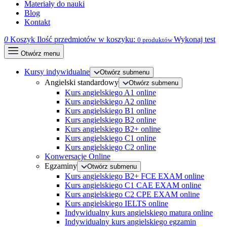
Materiały do nauki
Blog
Kontakt
0
Koszyk
Ilość przedmiotów w koszyku:
Wykonaj test
0 produktów
Otwórz menu
Kursy indywidualne
Otwórz submenu
Angielski standardowy
Otwórz submenu
Kurs angielskiego A1 online
Kurs angielskiego A2 online
Kurs angielskiego B1 online
Kurs angielskiego B2 online
Kurs angielskiego B2+ online
Kurs angielskiego C1 online
Kurs angielskiego C2 online
Konwersacje Online
Egzaminy
Otwórz submenu
Kurs angielskiego B2+ FCE EXAM online
Kurs angielskiego C1 CAE EXAM online
Kurs angielskiego C2 CPE EXAM online
Kurs angielskiego IELTS online
Indywidualny kurs angielskiego matura online
Indywidualny kurs angielskiego egzamin