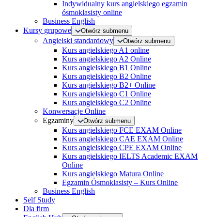
Indywidualny kurs angielskiego egzamin
ósmoklasisty online
Business English
Kursy grupowe
Otwórz submenu
Angielski standardowy
Otwórz submenu
Kurs angielskiego A1 online
Kurs angielskiego A2 Online
Kurs angielskiego B1 Online
Kurs angielskiego B2 Online
Kurs angielskiego B2+ Online
Kurs angielskiego C1 Online
Kurs angielskiego C2 Online
Konwersacje Online
Egzaminy
Otwórz submenu
Kurs angielskiego FCE EXAM Online
Kurs angielskiego CAE EXAM Online
Kurs angielskiego CPE EXAM Online
Kurs angielskiego IELTS Academic EXAM
Online
Kurs angielskiego Matura Online
Egzamin Ósmoklasisty – Kurs Online
Business English
Self Study
Dla firm