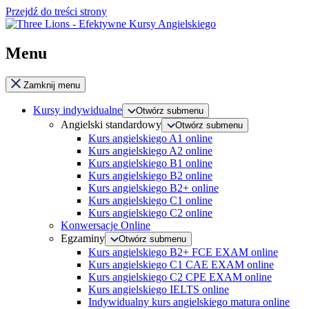
Przejdź do treści strony
Menu
Zamknij menu
Kursy indywidualne
Otwórz submenu
Angielski standardowy
Otwórz submenu
Kurs angielskiego A1 online
Kurs angielskiego A2 online
Kurs angielskiego B1 online
Kurs angielskiego B2 online
Kurs angielskiego B2+ online
Kurs angielskiego C1 online
Kurs angielskiego C2 online
Konwersacje Online
Egzaminy
Otwórz submenu
Kurs angielskiego B2+ FCE EXAM online
Kurs angielskiego C1 CAE EXAM online
Kurs angielskiego C2 CPE EXAM online
Kurs angielskiego IELTS online
Indywidualny kurs angielskiego matura online