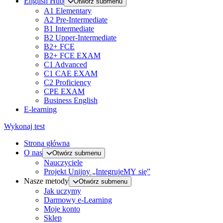
English Hub
Otwórz submenu
A1 Elementary
A2 Pre-Intermediate
B1 Intermediate
B2 Upper-Intermediate
B2+ FCE
B2+ FCE EXAM
C1 Advanced
C1 CAE EXAM
C2 Proficiency
CPE EXAM
Business English
E-learning
Wykonaj test
Strona główna
O nas
Otwórz submenu
Nauczyciele
Projekt Unijny „IntegrujeMY się”
Nasze metody
Otwórz submenu
Jak uczymy
Darmowy e-Learning
Moje konto
Sklep