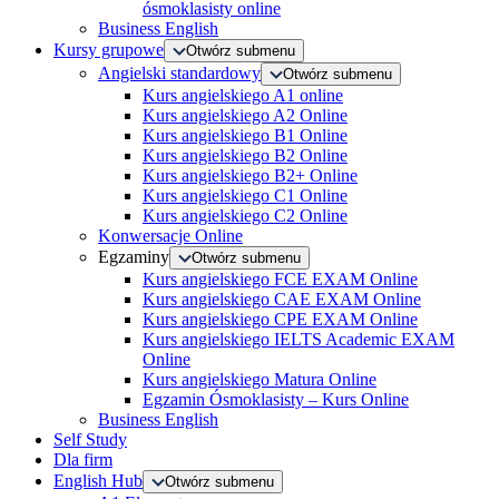
ósmoklasisty online
Business English
Kursy grupowe
Otwórz submenu
Angielski standardowy
Otwórz submenu
Kurs angielskiego A1 online
Kurs angielskiego A2 Online
Kurs angielskiego B1 Online
Kurs angielskiego B2 Online
Kurs angielskiego B2+ Online
Kurs angielskiego C1 Online
Kurs angielskiego C2 Online
Konwersacje Online
Egzaminy
Otwórz submenu
Kurs angielskiego FCE EXAM Online
Kurs angielskiego CAE EXAM Online
Kurs angielskiego CPE EXAM Online
Kurs angielskiego IELTS Academic EXAM
Online
Kurs angielskiego Matura Online
Egzamin Ósmoklasisty – Kurs Online
Business English
Self Study
Dla firm
English Hub
Otwórz submenu