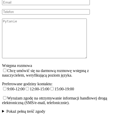
Wstępna rozmowa
Chcę umówić się na darmową rozmowę wstępną z
nauczycielem, weryfikującą poziom języka.
Preferowane godziny kontaktu:
9:00-12:00
12:00-15:00
15:00-19:00
Wyrażam zgodę na otrzymywanie informacji handlowej drogą
elektroniczną (SMS/e-mail, telefonicznie).
Pokaż pełną treść zgody