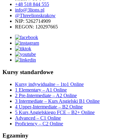
+48 518 844 555
info@3lions.pl
@Threelionskrakow
NIP: 5262714909
REGON: 120297665
Kursy standardowe
Kursy indywidualne – 1to1 Online
1 Elementary – A1 Online
2 Pre-Intermediate – A2 Online
3 Intermediate – Kurs Angielski B1 Online
4 Upper-Intermediate – B2 Online
5 Kurs Angielskiego FCE – B2+ Online
Advanced – C1 Online
Proficiency – C2 Online
Egzaminy