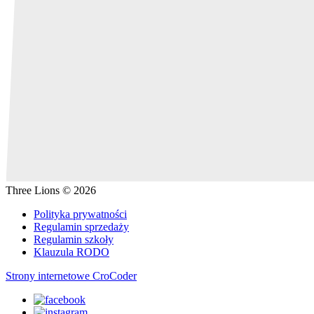
Three Lions © 2026
Polityka prywatności
Regulamin sprzedaży
Regulamin szkoły
Klauzula RODO
Strony internetowe CroCoder